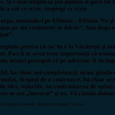
tuie. Şi-i mai simplu să pui pumnu-n gură lui
 a citi ce scrie, respingi ce scrie.
i Iorga, numindu-l pe Eftimiu –
Eftiniu
. Nu ş
spus pe doi centimetri de hârtie”
. Sau despr
işat”
.
dreptate pentru că tac’tu e la Văcăreşti şi m
em
. Parcă ar avea vreo importanţă că mama 
, atunci presupui că pe adversar îl strâng c
fel, ba chiar mă completează; urăsc gândire
mului, dreptul de a contrazice, ba chiar ace
de idei; injuriile, nu confruntarea de opinii
ste m-am „bucurat” şi eu. Vă rămân datoare
 original al eseului: „Întrebare și răspuns” (extras)