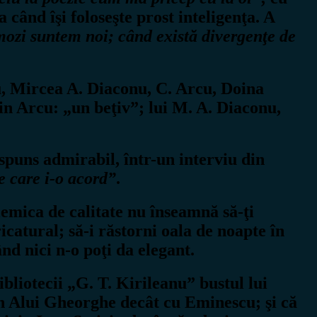
a când îşi foloseşte prost inteligenţa. A
omozi suntem noi; când există divergenţe de
nu, Mircea A. Diaconu, C. Arcu, Doina
in Arcu: „un beţiv”; lui M. A. Diaconu,
ăspuns admirabil, într-un interviu din
e care i-o acord”
.
lemica de calitate nu înseamnă să-ţi
icatural; să-i răstorni oala de noapte în
nd nici n-o poţi da elegant.
ibliotecii „G. T. Kirileanu” bustul lui
an Alui Gheorghe decât cu Eminescu; şi că