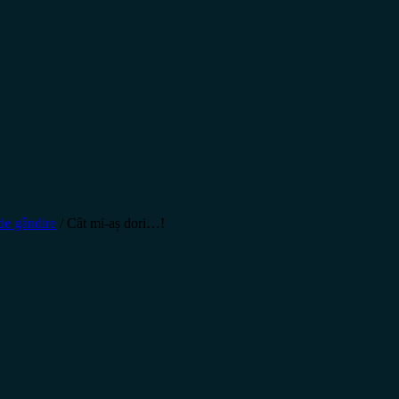
e gândire
/
Cât mi-aș dori…!