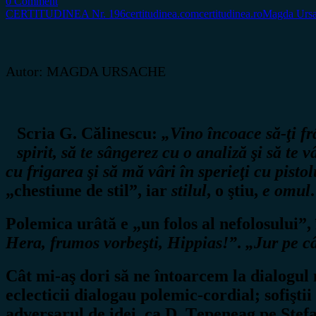
0 Comment
CERTITUDINEA Nr. 196
certitudinea.com
certitudinea.ro
Magda Urs
Autor: MAGDA URSACHE
Scria G. Călinescu:
„Vino încoace să-ţi f
spirit, să te sângerez cu o analiză şi să te
cu frigarea şi să mă vâri în sperieţi cu pistol
„chestiune de stil”, iar
stilul
, o ştiu,
e omul
Polemica urâtă e „un folos al nefolosului”
Hera, frumos vorbeşti, Hippias!”
.
„Jur pe c
Cât mi-aş dori să ne întoarcem la dialogul m
eclecticii dialogau polemic-cordial; sofiştii
adversarul de idei, ca D. Ţepeneag pe Ştef