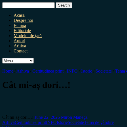
Search
for:
Acasa
Despre noi
Echipa
Editoriale
Modelul de țară
Autori
Arhiva
Contact
Home
/
Arhiva
/
Certitudinea print
/
INFO
/
Istorie
/
Societate
/
Tema d
Cât mi-aș dori…!
Cât mi-aș dori…!
June 22, 2026
Miron Manega
Arhiva
Certitudinea print
INFO
Istorie
Societate
Tema de gândire