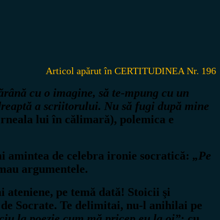
Articol apărut în CERTITUDINEA Nr. 196
 ţărână cu o imagine, să te-mpung cu un
 dreaptă a scriitorului. Nu să fugi după mine
erneala lui în călimară), polemica e
i amintea de celebra ironie socratică:
„Pe
mau argumentele.
i ateniene, pe temă dată! Stoicii şi
 de Socrate. Te delimitai, nu-l anihilai pe
ciu la poezie cum mă pricep eu la oi”
; cu