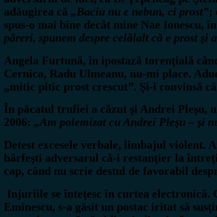
adăugirea că
„Baciu nu e nebun, ci prost”
;
spus-o mai bine decât mine Nae Ionescu, î
păreri, spunem despre celălalt că e prost şi 
Angela Furtună, în ipostază torenţială cân
Cernica, Radu Ulmeanu, nu-mi place. Aduce 
„mitic pitic prost crescut”. Şi-i convinsă c
În păcatul trufiei a căzut şi Andrei Pleşu, 
2006:
„Am polemizat cu Andrei Pleşu – şi nu 
Detest excesele verbale, limbajul violent. A
bârfeşti adversarul că-i restanţier la între
cap, când nu scrie destul de favorabil despr
Injuriile se înteţesc în curtea electronică. 
Eminescu, s-a găsit un postac iritat să su