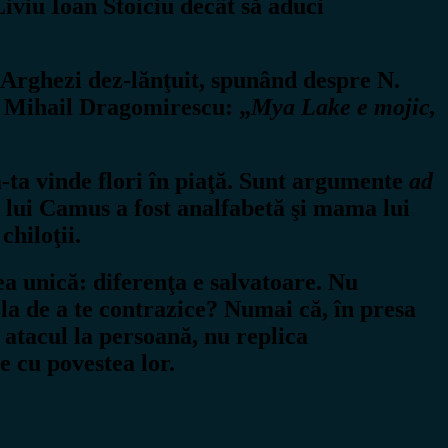
 Liviu Ioan Stoiciu decât să aduci
i Arghezi dez-lănţuit, spunând despre N.
e Mihail Dragomirescu: „
Mya Lake e mojic,
ă-ta vinde flori în piaţă. Sunt argumente
ad
lui Camus a fost analfabetă şi mama lui
hiloţii.
a unică: diferenţa e salvatoare. Nu
la de a te contrazice? Numai că, în presa
; atacul la persoană, nu replica
 cu povestea lor.