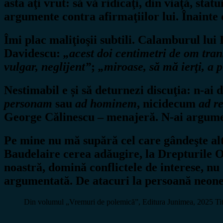
asta aţi vrut: să vă ridicaţi, din viaţă, sta
argumente contra afirmaţiilor lui. Înainte de
Îmi plac maliţioşii subtili. Calamburul lu
Davidescu:
„acest doi centimetri de om tran
vulgar, neglijent”
;
„miroase, să mă ierţi, a p
Nestimabil e și să deturnezi discuţia: n-ai 
personam
sau
ad hominem
, nicidecum
ad r
George Călinescu – menajeră. N-ai argument
Pe mine nu mă supără cel care gândeşte alt
Baudelaire cerea adăugire, la Drepturile O
noastră, domină conflictele de interese, nu 
argumentată. De atacuri la persoană neone
Din volumul „Vremuri de polemică”, Editura Junimea, 2025 Titlul