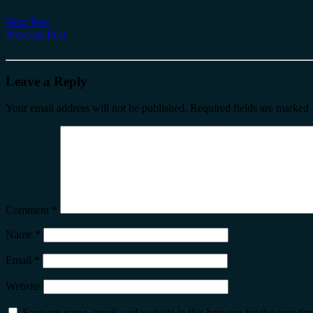
Next Post
Previous Post
Leave a Reply
Your email address will not be published.
Required fields are marked
Comment
*
Name
*
Email
*
Website
Save my name, email, and website in this browser for the next ti