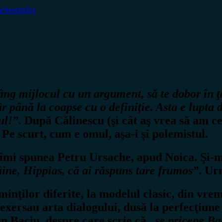
ache
ortodox
râng mijlocul cu un argument, să te dobor în
 vâr până la coapse cu o definiţie. Asta e lupta
ul!”
. După Călinescu (şi cât aş vrea să am c
. Pe scurt, cum e omul, aşa-i şi polemistul.
, îmi spunea Petru Ursache, apud Noica. Şi-m
âine, Hippias, că ai răspuns tare frumos”
. Ur
inţilor diferite, la modelul clasic, din vrem
 exersau arta dialogului, dusă la perfecţiune
an Baciu, despre care scrie că
„se pricepe Ba