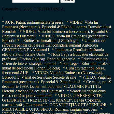
for:
Copyright © 2026, CERTITUDINEA.
* AUR, Patria, parlamentarele și presa
* VIDEO. Viata lui
Eminescu (Necenzurat). Episodul 4: Războiul pentru Transilvania și
România
* VIDEO. Viața lui Eminescu (necenzurat). Episodul 6 –
Prietenii și Dușmanii
* VIDEO. Viața lui Eminescu (necenzurat).
Episodul 7 – Eminescu Jurnalistul și Sociologul
* Un cadou de
sărbători pentru cei care se mai consideră români! Antologia
CERTITUDINEA Volumul I
* Implicarea României în frauda
electorală din Statele Unite
* Noua Lege a Educației elaborată de
profesorul Florian Colceag. Principii generale
* Educația este un
sistem de interes strategic național - Noua Lege a Educației, proiect
inițiat de profesorul Florian Colceag
* Cum am ratat noi, presa,
fenomenul AUR
* VIDEO. Viața lui Eminescu (Necenzurat).
Episodul 3: Vânat de Serviciile Secrete străine
* VIDEO. Viața lui
Eminescu (necenzurat). Episodul 9. Ziua fatidică
* Ce căuta, pe 19
decembrie 1989, locotenent-colonelul VLADIMIR PUTIN la
Hotelul Athénée Palace din București?
* Scandalul coronavirus
este o crimă împotriva omenirii
* VIDEO. „TREZEȘTE-TE,
GHEORGHE, TREZEȘTE-TE, IOANE!”. Legea Cojocaru,
reactualizată și încorporată în CONSTITUȚIA CETĂȚENILOR
*
MEDITAȚIILE UNUI SECUI. Românii, singurii europeni
*
VIDEO. Viața lui Eminescu (necenzurat). Episodul 8 – Conspirația