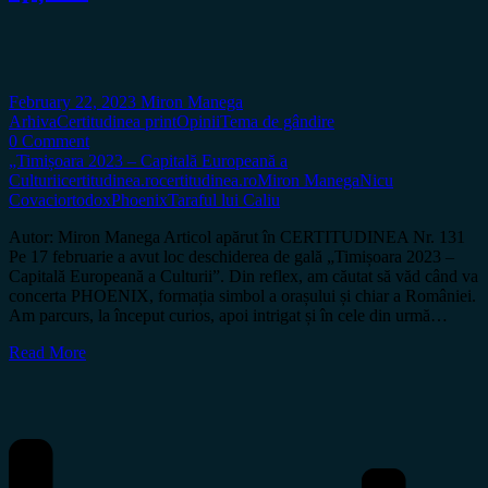
February 22, 2023
Miron Manega
Arhiva
Certitudinea print
Opinii
Tema de gândire
0 Comment
„Timișoara 2023 – Capitală Europeană a
Culturii
certitudinea.ro
certitudinea.ro
Miron Manega
Nicu
Covaci
ortodox
Phoenix
Taraful lui Caliu
Autor: Miron Manega Articol apărut în CERTITUDINEA Nr. 131
Pe 17 februarie a avut loc deschiderea de gală „Timișoara 2023 –
Capitală Europeană a Culturii”. Din reflex, am căutat să văd când va
concerta PHOENIX, formația simbol a orașului și chiar a României.
Am parcurs, la început curios, apoi intrigat și în cele din urmă…
Read More