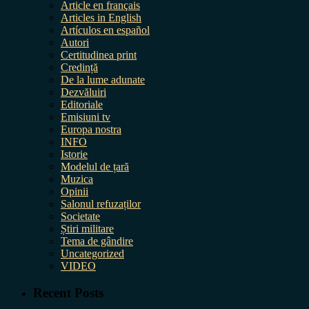
Article en français
Articles in English
Artículos en español
Autori
Certitudinea print
Credință
De la lume adunate
Dezvăluiri
Editoriale
Emisiuni tv
Europa nostra
INFO
Istorie
Modelul de țară
Muzica
Opinii
Salonul refuzaților
Societate
Știri militare
Tema de gândire
Uncategorized
VIDEO
Recent Posts