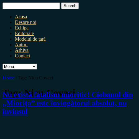
Search
for:
Acasa
Despre noi
Echipa
Editoriale
Modelul de țară
Autori
Arhiva
Contact
Home
/
Tag:
Nicu Covaci
Tag:
Nicu Covaci
Nu există fatalism mioritic! Ciobanul din
„Mioriţa” este învingătorul absolut, nu
învinsul