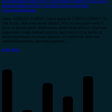
#AdrianNaidin
A murit Nicu Covaci
Adrian Naidin
Cei ce ne-au dat
nume
certitudinea.ro
Nicu Covaci
Nicu Covaci a devenit
tăcere
ortodox
Phoenix
Autor: ADRIAN NAIDIN Articol apărut în CERTITUDINEA Nr.
168 Acum, când scriu aceste rânduri, Nicu nu mai poate vorbi. E
tăcut, ca tăcerea dintre două sunete, dintre două tablouri. Unul care
zugravește o viață dedicată muzicii, marii muzici ce ar merita să
devină patrimoniu nu numai național, ci și universal, altul care
celebrează prietenia, adevărata prietenie,…
Read More