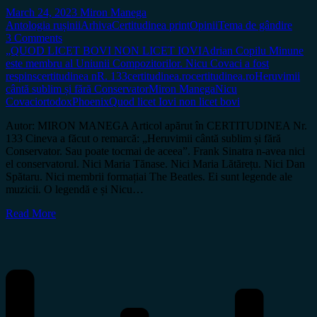
March 24, 2023
Miron Manega
Antologia rușinii
Arhiva
Certitudinea print
Opinii
Tema de gândire
3 Comments
„QUOD LICET BOVI NON LICET IOVI
Adrian Copilu Minune
este membru al Uniunii Compozitorilor. Nicu Covaci a fost
respins
certitudinea nR. 133
certitudinea.ro
certitudinea.ro
Heruvimii
cântă sublim și fără Conservator
Miron Manega
Nicu
Covaci
ortodox
Phoenix
Quod licet Iovi non licet bovi
Autor: MIRON MANEGA Articol apărut în CERTITUDINEA Nr.
133 Cineva a făcut o remarcă: „Heruvimii cântă sublim și fără
Conservator. Sau poate tocmai de aceea”. Frank Sinatra n-avea nici
el conservatorul. Nici Maria Tănase. Nici Maria Lătărețu. Nici Dan
Spătaru. Nici membrii formațiai The Beatles. Ei sunt legende ale
muzicii. O legendă e și Nicu…
Read More