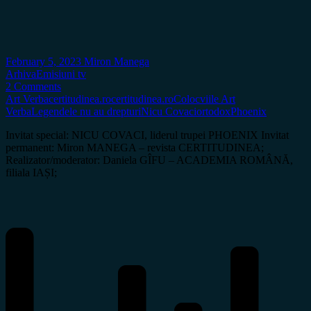
February 5, 2023
Miron Manega
Arhiva
Emisiuni tv
2 Comments
Art Verba
certitudinea.ro
certitudinea.ro
Colocviile Art
Verba
Legendele nu au drepturi
Nicu Covaci
ortodox
Phoenix
Invitat special: NICU COVACI, liderul trupei PHOENIX Invitat
permanent: Miron MANEGA – revista CERTITUDINEA;
Realizator/moderator: Daniela GÎFU – ACADEMIA ROMÂNĂ,
filiala IAȘI;