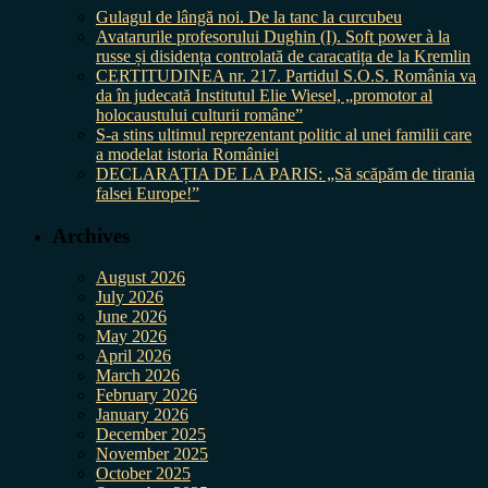
Gulagul de lângă noi. De la tanc la curcubeu
Avatarurile profesorului Dughin (I). Soft power à la
russe și disidența controlată de caracatița de la Kremlin
CERTITUDINEA nr. 217. Partidul S.O.S. România va
da în judecată Institutul Elie Wiesel, „promotor al
holocaustului culturii române”
S-a stins ultimul reprezentant politic al unei familii care
a modelat istoria României
DECLARAȚIA DE LA PARIS: „Să scăpăm de tirania
falsei Europe!”
Archives
August 2026
July 2026
June 2026
May 2026
April 2026
March 2026
February 2026
January 2026
December 2025
November 2025
October 2025