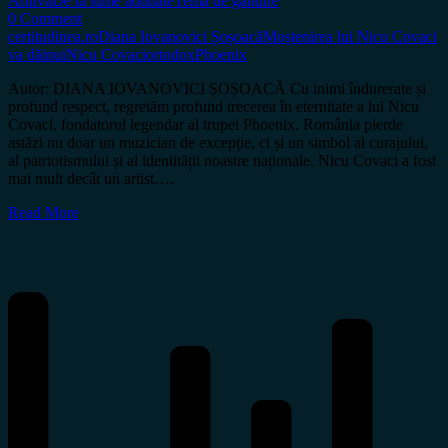
Arhiva
De la lume adunate
Tema de gândire
0 Comment
certitudinea.ro
Diana Iovanovici Șoșoacă
Moștenirea lui Nicu Covaci
va dăinui
Nicu Covaci
ortodox
Phoenix
Autor: DIANA IOVANOVICI ȘOȘOACĂ Cu inimi îndurerate și
profund respect, regretăm profund trecerea în eternitate a lui Nicu
Covaci, fondatorul legendar al trupei Phoenix. România pierde
astăzi nu doar un muzician de excepție, ci și un simbol al curajului,
al patriotismului și al identității noastre naționale. Nicu Covaci a fost
mai mult decât un artist….
Read More