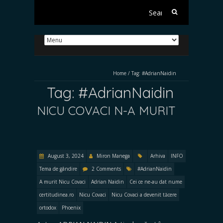
Search
for:
Home
/
Tag:
#AdrianNaidin
Tag:
#AdrianNaidin
NICU COVACI N-A MURIT
August 3, 2024
Miron Manega
Arhiva
INFO
Tema de gândire
2 Comments
#AdrianNaidin
A murit Nicu Covaci
Adrian Naidin
Cei ce ne-au dat nume
certitudinea.ro
Nicu Covaci
Nicu Covaci a devenit tăcere
ortodox
Phoenix