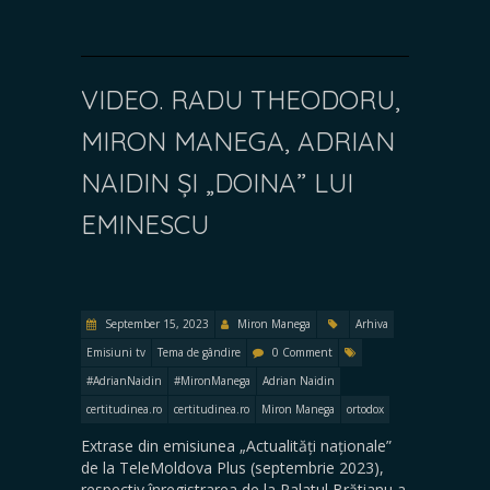
VIDEO. RADU THEODORU,
MIRON MANEGA, ADRIAN
NAIDIN ȘI „DOINA” LUI
EMINESCU
September 15, 2023
Miron Manega
Arhiva
Emisiuni tv
Tema de gândire
0 Comment
#AdrianNaidin
#MironManega
Adrian Naidin
certitudinea.ro
certitudinea.ro
Miron Manega
ortodox
Extrase din emisiunea „Actualități naționale”
de la TeleMoldova Plus (septembrie 2023),
respectiv înregistrarea de la Palatul Brătianu a