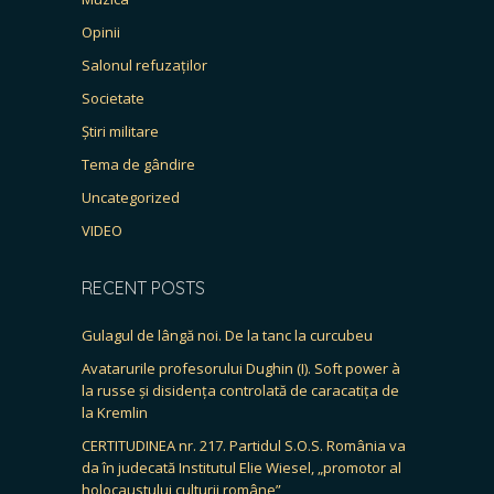
Opinii
Salonul refuzaților
Societate
Știri militare
Tema de gândire
Uncategorized
VIDEO
RECENT POSTS
Gulagul de lângă noi. De la tanc la curcubeu
Avatarurile profesorului Dughin (I). Soft power à
la russe și disidența controlată de caracatița de
la Kremlin
CERTITUDINEA nr. 217. Partidul S.O.S. România va
da în judecată Institutul Elie Wiesel, „promotor al
holocaustului culturii române”