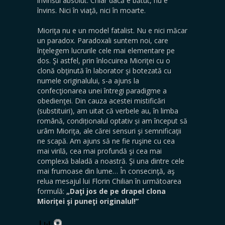
învinsul absolut. Chiar dacă e bătut, nu e
învins. Nici în viaţă, nici în moarte.
Mioriţa nu e un model fatalist. Nu e nici măcar
un paradox. Paradoxali suntem noi, care
înţelegem lucrurile cele mai elementare pe
dos. Şi astfel, prin înlocuirea Mioriţei cu o
clonă obţinută în laborator şi botezată cu
numele originalului, s-a ajuns la
confecţionarea unei întregi paradigme a
obedienţei. Din cauza acestei mistificări
(substituiri), am uitat că verbele au, în limba
română, condiționalul optativ și am început să
urâm Mioriţa, ale cărei sensuri şi semnificaţii
ne scapă. Am ajuns să ne fie ruşine cu cea
mai virilă, cea mai profundă şi cea mai
complexă baladă a noastră. Şi una dintre cele
mai frumoase din lume… În consecinţă, aş
relua mesajul lui Florin Chilian în următoarea
formulă:
„Daţi jos de pe drapel clona
Mioriţei şi puneţi originalul!”