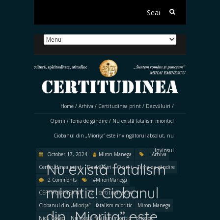
Search
for:
Home
/
Arhiva
/
Certitudinea print
/
Dezvăluiri
/
Opinii
/
Tema de gândire
/
Nu există fatalism mioritic!
Ciobanul din „Mioriţa” este învingătorul absolut, nu
învinsul
October 17, 2024
Miron Manega
Arhiva
Nu există fatalism
Certitudinea print
Dezvăluiri
Opinii
Tema de gândire
2 Comments
#MironManega
mioritic! Ciobanul
CERTITUDINEA Nr. 172
certitudinea.ro
Ciobanul din „Mioriţa”
fatalism mioritic
Miron Manega
din „Mioriţa” este
Nicu Covaci
Nu există fatalism mioritic
ortodox