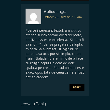
Valica
says:
October 26, 2024 at 8:09 am
Foarte interesant textul, am citit cu
atentie si intr-adevar aveti dreptate,
analiza dvs este excelenta. “Si de-a fi
sa mor…” , da, se pregatea de lupta,
mioara l-a avertizat, si logic nu se
putea lasa ucis pur si simplu, ca un
fraier. Balada nu are nimic de-a face
cu religia capului plecat de oaie
spalata pe creier. Sensul baladei este
exact opus fata de ceea ce ne-a fost
dat sa credem.
REPLY
Leave a Reply