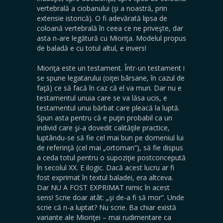
vertebrală a ciobanului (şi a noastră, prin
extensie istorică). O fi adevărată lipsa de
coloană vertebrală în ceea ce ne priveşte, dar
asta n-are legătură cu Mioriţa. Modelul propus
de baladă e cu totul altul, e invers!
Mioriţa este un testament. Într-un testament i
se spune legatarului (oiţei bârsane, în cazul de
faţă) ce să facă în caz că el va muri. Dar nu e
testamentul unuia care se va lăsa ucis, e
testamentul unui bărbat care pleacă la luptă.
Spun asta pentru că e puţin probabil ca un
individ care şi-a dovedit calităţile practice,
luptându-se să fie cel mai bun pe domeniul lui
de referinţă (cel mai „ortoman”), să fie dispus
a ceda totul pentru o supoziţie postconcepută
în secolul XX. E ilogic. Dacă acest lucru ar fi
fost exprimat în textul baladei, era altceva.
Dar NU A FOST EXPRIMAT nimic în acest
sens! Scrie doar atât: „şi de-a fi să mor”. Unde
scrie că n-a luptat? Nu scrie. Ba chiar există
variante ale Mioriţei – mai rudimentare ca