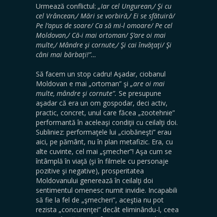
Urmează conflictul:
„Iar cel Ungurean,
/ Şi cu
cel Vrâncean,/ Mări se vorbiră,/ Ei se sfătuiră/
Pe l’apus de soare/ Ca să mi-l omoare/ Pe cel
Moldovan,/ Că-i mai ortoman/ Ş’are oi mai
multe,/ Mândre şi cornute,/ Şi cai învăţaţi/ Şi
câni mai bărbaţi!”…
Să facem un stop cadru! Aşadar, ciobanul
Moldovan e mai „ortoman” şi
„are oi mai
multe, mândre şi cornute”.
Se presupune
aşadar că era un om gospodar, deci activ,
practic, concret, unul care făcea „zootehnie”
performantă în aceleaşi condiţii cu ceilalţi doi.
Subliniez: performaţele lui „ciobăneşti” erau
aici, pe pământ, nu în plan metafizic. Era, cu
alte cuvinte, cel mai „şmecher”! Aşa cum se
întâmplă în viaţă (şi în filmele cu personaje
pozitive şi negative), prosperitatea
Moldovanului generează în ceilalţi doi
sentimentul omenesc numit invidie. Incapabili
să fie la fel de „şmecheri”, aceştia nu pot
rezista „concurenţei” decât eliminându-l, ceea