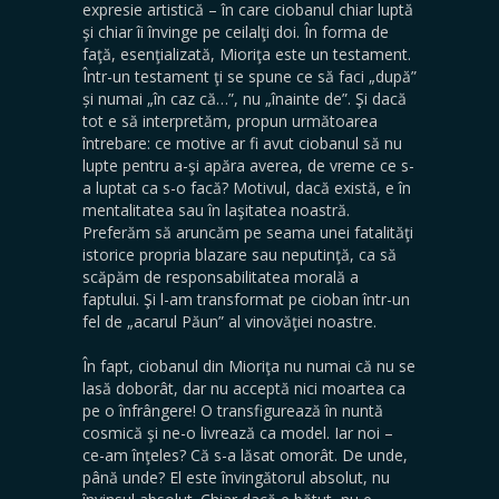
expresie artistică – în care ciobanul chiar luptă
şi chiar îi învinge pe ceilalţi doi. În forma de
faţă, esenţializată, Mioriţa este un testament.
Într-un testament ţi se spune ce să faci „după”
și numai „în caz că…”, nu „înainte de”. Şi dacă
tot e să interpretăm, propun următoarea
întrebare: ce motive ar fi avut ciobanul să nu
lupte pentru a-şi apăra averea, de vreme ce s-
a luptat ca s-o facă? Motivul, dacă există, e în
mentalitatea sau în laşitatea noastră.
Preferăm să aruncăm pe seama unei fatalităţi
istorice propria blazare sau neputinţă, ca să
scăpăm de responsabilitatea morală a
faptului. Şi l-am transformat pe cioban într-un
fel de „acarul Păun” al vinovăţiei noastre.
În fapt, ciobanul din Mioriţa nu numai că nu se
lasă doborât, dar nu acceptă nici moartea ca
pe o înfrângere! O transfigurează în nuntă
cosmică şi ne-o livrează ca model. Iar noi –
ce-am înţeles? Că s-a lăsat omorât. De unde,
până unde? El este învingătorul absolut, nu