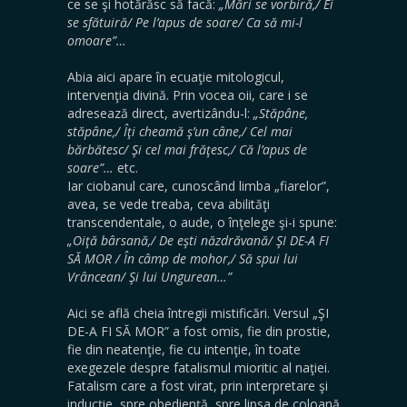
ce se şi hotărăsc să facă:
„Mări se vorbiră,
/ Ei
se sfătuiră/ Pe l’apus de soare/ Ca să mi-l
omoare”…
Abia aici apare în ecuaţie mitologicul,
intervenţia divină. Prin vocea oii, care i se
adresează direct, avertizându-l:
„Stăpâne,
stăpâne,
/ Îţi cheamă ş’un câne,/ Cel mai
bărbătesc/ Şi cel mai frăţesc,/ Că l’apus de
soare”…
etc.
Iar ciobanul care, cunoscând limba „fiarelor”,
avea, se vede treaba, ceva abilităţi
transcendentale, o aude, o înţelege şi-i spune:
„Oiţă bârsană,
/ De eşti năzdrăvană/ ŞI DE-A FI
SĂ MOR / În câmp de mohor,/ Să spui lui
Vrâncean/ Şi lui Ungurean…”
Aici se află cheia întregii mistificări. Versul „ŞI
DE-A FI SĂ MOR” a fost omis, fie din prostie,
fie din neatenţie, fie cu intenţie, în toate
exegezele despre fatalismul mioritic al naţiei.
Fatalism care a fost virat, prin interpretare şi
inducţie, spre obedienţă, spre lipsa de coloană