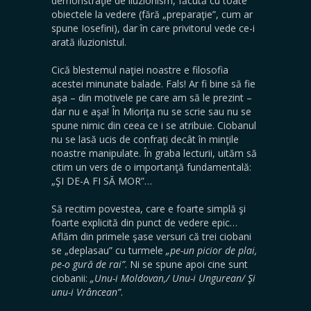
demonstraţie de iluzionism, făcută cu toate
obiectele la vedere (fără „preparaţie”, cum ar
spune Iosefini), dar în care privitorul vede ce-i
arată iluzionistul.
Cică blestemul naţiei noastre e filosofia
acestei minunate balade. Fals! Ar fi bine să fie
aşa – din motivele pe care am să le prezint –
dar nu e aşa! În Mioriţa nu se scrie sau nu se
spune nimic din ceea ce i se atribuie. Ciobanul
nu se lasă ucis de confraţi decât în minţile
noastre manipulate. În graba lecturii, uităm să
citim un vers de o importanţă fundamentală:
„ŞI DE-A FI SĂ MOR”…
Să recitim povestea, care e foarte simplă şi
foarte explicită din punct de vedere epic…
Aflăm din primele şase versuri că trei ciobani
se „deplasau” cu turmele
„pe-un picior de plai,
pe-o gură de rai”
. Ni se spune apoi cine sunt
ciobanii:
„Unu-i Moldovan,/ Unu-i Ungurean/ Şi
unu-i Vrâncean”
.