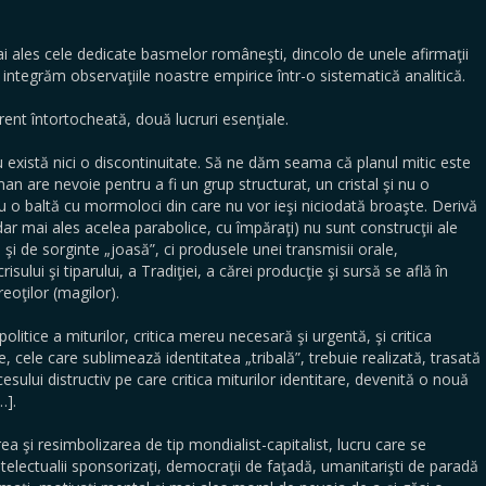
mai ales cele dedicate basmelor româneşti, dincolo de unele afirmaţii
integrăm observaţiile noastre empirice într-o sistematică analitică.
ent întortocheată, două lucruri esenţiale.
 nu există nici o discontinuitate. Să ne dăm seama că planul mitic este
man are nevoie pentru a fi un grup structurat, un cristal şi nu o
u o baltă cu mormoloci din care nu vor ieşi niciodată broaşte. Derivă
dar mai ales acelea parabolice, cu împăraţi) nu sunt construcţii ale
 şi de sorginte „joasă”, ci produsele unei transmisii orale,
isului şi tiparului, a Tradiţiei, a cărei producţie şi sursă se află în
eoţilor (magilor).
i, politice a miturilor, critica mereu necesară şi urgentă, şi critica
le, cele care sublimează identitatea „tribală”, trebuie realizată, trasată
cesului distructiv pe care critica miturilor identitare, devenită o nouă
…].
a şi resimbolizarea de tip mondialist-capitalist, lucru care se
telectualii sponsorizaţi, democraţii de faţadă, umanitarişti de paradă