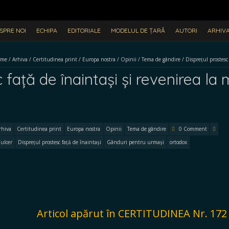
SPRE NOI
ECHIPA
EDITORIALE
MODELUL DE ȚARĂ
AUTORI
ARHIV
ome
/
Arhiva
/
Certitudinea print
/
Europa nostra
/
Opinii
/
Tema de gândire
/
Disprețul prostesc 
 față de înaintași și revenirea la m
rhiva
Certitudinea print
Europa nostra
Opinii
Tema de gândire
0 Comment
ulcer
Disprețul prostesc față de înaintași
Gânduri pentru urmași
ortodox
Articol apărut în CERTITUDINEA Nr. 172