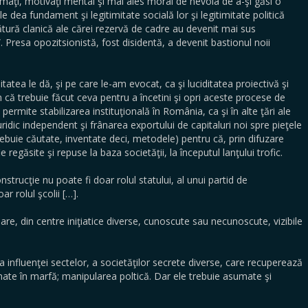
rmaţi, motivaţi mental şi mai ales moral de nevoia de a-şi găsi o
le dea fundament şi legitimitate socială lor şi legitimitate politică
pătură clanică ale cărei rezervă de cadre au devenit mai sus
. Presa opozitsionistă, fost disidentă, a devenit bastionul noii
ea le dă, şi pe care le-am evocat, ca şi luciditatea proiectivă şi
ă trebuie făcut ceva pentru a încetini şi opri aceste procese de
ermite stabilizarea instituţională în România, ca şi în alte ţări ale
uridic independent şi frânarea exportului de capitaluri noi spre pieţele
trebuie căutate, inventate deci, metodele) pentru că, prin difuzare
fie regăsite şi repuse la baza societăţii, la începutul lanţului trofic.
strucţie nu poate fi doar rolul statului, al unui partid de
r rolul şcolii […].
are, din centre iniţiatice diverse, cunoscute sau necunoscute, vizibile
a influenţei sectelor, a societăţilor secrete diverse, care recuperează
mate în marfă; manipularea poltică. Dar ele trebuie asumate şi