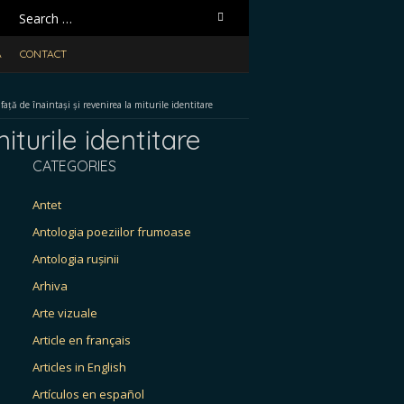
Search
for:
A
CONTACT
față de înaintași și revenirea la miturile identitare
iturile identitare
CATEGORIES
Antet
Antologia poeziilor frumoase
Antologia rușinii
Arhiva
Arte vizuale
Article en français
Articles in English
Artículos en español