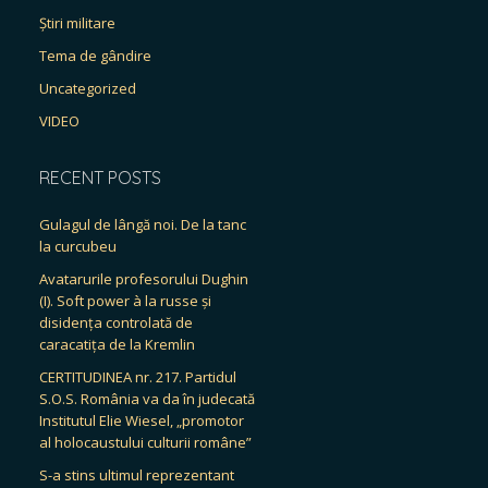
Știri militare
Tema de gândire
Uncategorized
VIDEO
RECENT POSTS
Gulagul de lângă noi. De la tanc
la curcubeu
Avatarurile profesorului Dughin
(I). Soft power à la russe și
disidența controlată de
caracatița de la Kremlin
CERTITUDINEA nr. 217. Partidul
S.O.S. România va da în judecată
Institutul Elie Wiesel, „promotor
al holocaustului culturii române”
S-a stins ultimul reprezentant