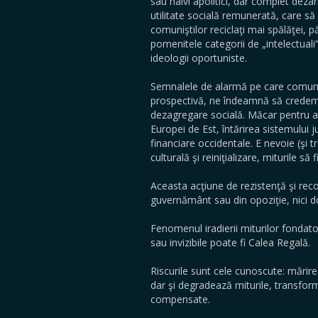
sau naivi apolitici, dar complet deza
utilitate socială remunerată, care să 
comuniştilor reciclaţi mai spălăţei, 
pomenitele categorii de „intelectuali”
ideologii oportuniste.
Semnalele de alarmă pe care comunitat
prospectivă, ne îndeamnă să credem c
dezagregare socială. Măcar pentru a p
Europei de Est, întărirea sistemului j
financiare occidentale. E nevoie (şi 
culturală şi reiniţializare, miturile să 
Aceasta acţiune de rezistenţă şi recon
guvernământ sau din opoziţie, nici doa
Fenomenul iradierii miturilor fondato
sau invizibile poate fi Calea Regală.
Riscurile sunt cele cunoscute: mărire
dar şi degradează miturile, transfor
compensate.