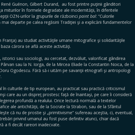
a, René Guénon, Gilbert Durand, au fost printre puţinii gânditori
miturilor în formele degradate ale modernităţii, în diferitele
depţii OZN-urilor la grupurile de războinci
paint bal
: “Culorile
 mai departe pe calea regăsirii Tradiţiei şi a explicării fundamentelor
n Franţa) au studiat activităţile umane mitografice şi solidarităţile
 baza cărora se află aceste activităţi.
i, istorici sau sociologi, au cercetat, dezvăluit, valorificat gândirea
 Pârvan sau la N. Iorga, de la Mircea Eliade la Constantin Noica, de la
 Doru Ogodescu. Fără să-i uităm pe savanţii etnografi şi antropologi
.
al în culturile de tip european, au practicat sau practică criticismul
inşi care au un dispreţ prostesc faţă de înaintaşi, pe care îi consideră
elegerea profundă a realului. Orice lectură normală a textelor
rafice ale antichităţii, de la Socrate la Strabon, sau de la Sfântul
şte că nu de prostie şi „primitivisme” sufereau aceştia, ci, eventual,
ntrebări privind umanul au fost puse definitiv atunci, chiar dacă
ră a fi decât rareori inadecvate.