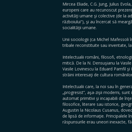
Mircea Eliade, C.G. Jung, Julius Evol
europeni care au recunoscut prezenţa 
activităţi umane şi colective (de la a
războiului”), şi au încercat să meargă
socialităţii umane.
Unii sociologii (ca Michel Mafessoli î
tribale reconstituite sau inventate, la
Intelectualii români, filosofi, etnolog
mitică. De la N. Densuşianu la Vasile
Vasile Lovinescu la Eduard Pamfil şi
străini interesaţi de cultura românilor
Intelectualii care, la noi sau în gener
„progresist”, aşa-zişii moderni, sunt 
automat primitivi şi incapabili de înţ
filosofice, literare sau istorice, geog
Augustin la Nicolaus Cusanus, dovede
de lipsă de informaţie. Principalele î
răspunsurile erau uneori inexacte, fă