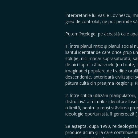
Interpretările lui Vasile Lovinescu, 
greu de controlat, ne pot permite să 
Putem înţelege, pe această cale apar
1. Între planul mitic şi planul social
liantul identitar de care orice grup u
soluţie, nici măcar suprasaturată, sa
de aici faptul că basmele (nu toate, 
imaginaţiei populare de tradiţie orală
descendente, anterioară civilizaţiei scr
pătura cultă din preajma Regilor şi Pr
2. Între critica utilizării manipulatori
distructivă a miturilor identitare înse
o limită, pentru a reuşi stăvilirea pro
ideologie oportunistă, îl generează [
Se aştepta, după 1990, reideologizare
produce acum şi la care contribuie in