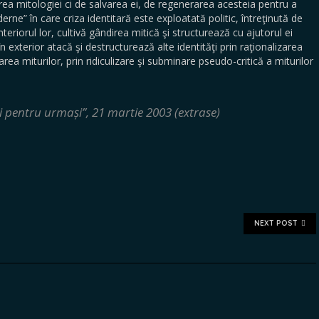
a mitologiei ci de salvarea ei, de regenerarea acesteia pentru a
rne” în care criza identitară este exploatată politic, întreţinută de
interiorul lor, cultivă gândirea mitică şi structurează cu ajutorul ei
 în exterior atacă şi destructurează alte identităţi prin raţionalizarea
area miturilor, prin ridiculizare şi subminare pseudo-critică a miturilor
ri pentru urmași”, 21 martie 2003 (extrase)
NEXT POST