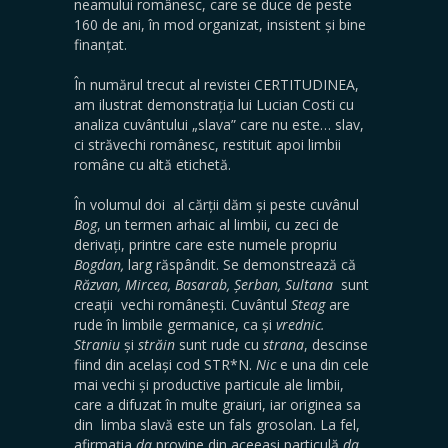
neamului românesc, care se duce de peste
160 de ani, în mod organizat, insistent și bine
finanțat.
În numărul trecut al revistei CERTITUDINEA,
am ilustrat demonstrația lui Lucian Costi cu
analiza cuvântului „slava” care nu este… slav,
ci străvechi românesc, restituit apoi limbii
române cu altă etichetă.
În volumul doi al cărții dăm și peste cuvânul
Bog
, un termen arhaic al limbii, cu zeci de
derivați, printre care este numele propriu
Bogdan,
larg răspândit. Se demonstrează că
Răzvan, Mircea, Basarab, Șerban, Sultana
sunt
creații vechi românești. Cuvântul
Steag
are
rude în limbile germanice, ca și
vrednic.
Straniu
și
străin
sunt rude cu
strana
, descinse
fiind din același cod STR*N.
Nic
e una din cele
mai vechi și productive particule ale limbii,
care a difuzat în multe graiuri, iar originea sa
din limba slavă este un fals grosolan. La fel,
afirmația
da
provine din aceeași particulă
da
,