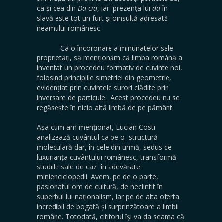
ca și cea din
Da-cia
, iar prezența lui
da
în
slavă este tot un furt și oinsultă adresată
neamului românesc.
Ca o încoronare a minunatelor sale
proprietăți, să menționăm că limba română a
inventat un procedeu formativ de cuvinte noi,
folosind principiile simetriei din geometrie,
evidențiat prin cuvintele surori clădite prin
inversare de particule. Acest procedeu nu se
regăsește în nicio altă limbă de pe pământ.
Așa cum am menționat, Lucian Costi
analizează cuvântul ca pe o structură
moleculară dar, în cele din urmă, sedus de
luxurianța cuvântului românesc, transformă
studiile sale de caz în adevărate
minienciclopedii. Avem, pe de o parte,
pasionatul om de cultură, de neclintit în
superbul lui naționalism, iar pe de alta oferta
incredibil de bogată și surprinzătoare a limbii
române. Totodată, cititorul își va da seama că