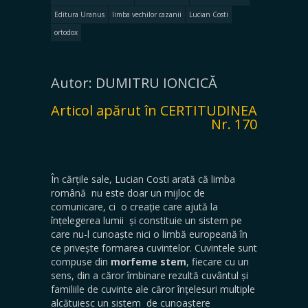
Editura Uranus
limba vechilor cazanii
Lucian Costi
ortodox
Autor: DUMITRU IONCICĂ
Articol apărut în CERTITUDINEA
Nr. 170
În cărțile sale, Lucian Costi arată că limba
română nu este doar un mijloc de
comunicare, ci o creație care ajută la
înțelegerea lumii și constituie un sistem pe
care nu-l cunoaște nici o limbă europeană în
ce privește formarea cuvintelor. Cuvintele sunt
compuse din
morfeme stem
, fiecare cu un
sens, din a căror îmbinare rezultă cuvântul și
familiile de cuvinte ale căror înțelesuri multiple
alcătuiesc un sistem de cunoaștere