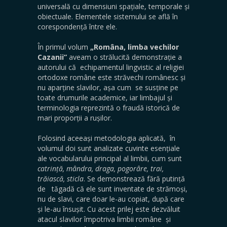
universală cu dimensiuni spațiale, temporale și
obiectuale. Elementele sistemului se află în
corespondență între ele.
În primul volum
„Româna, limba vechilor
Cazanii”
aveam o strălucită demonstrație a
autorului că echipamentul lingvistic al religiei
ortodoxe române este străvechi românesc și
nu aparține slavilor, așa cum se susține pe
toate drumurile academice, iar limbajul și
terminologia reprezintă o fraudă istorică de
mari proporții a rușilor.
Folosind aceeași metodologia aplicată, în
volumul doi sunt analizate cuvinte esențiale
ale vocabularului principal al limbii, cum sunt
catrință,
mândra, draga, pogorâre, trai,
trăiască, sticla
. Se demonstrează fără putință
de tăgadă că ele sunt inventate de strămoși,
nu de slavi, care doar le-au copiat, după care
și le-au însușit. Cu acest prilej este dezvăluit
atacul slavilor împotriva limbii române și