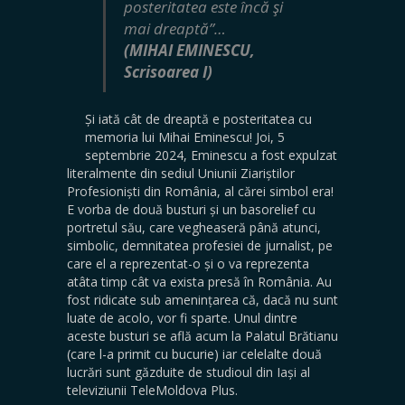
posteritatea este încă şi
mai dreaptă”…
(MIHAI EMINESCU,
Scrisoarea I)
Și iată cât de dreaptă e posteritatea cu
memoria lui Mihai Eminescu! Joi, 5
septembrie 2024, Eminescu a fost expulzat
literalmente din sediul Uniunii Ziariștilor
Profesioniști din România, al cărei simbol era!
E vorba de două busturi și un basorelief cu
portretul său, care vegheaseră până atunci,
simbolic, demnitatea profesiei de jurnalist, pe
care el a reprezentat-o și o va reprezenta
atâta timp cât va exista presă în România. Au
fost ridicate sub amenințarea că, dacă nu sunt
luate de acolo, vor fi sparte. Unul dintre
aceste busturi se află acum la Palatul Brătianu
(care l-a primit cu bucurie) iar celelalte două
lucrări sunt găzduite de studioul din Iași al
televiziunii TeleMoldova Plus.