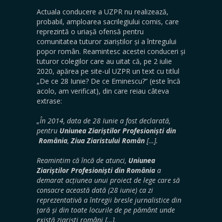
Actuala conducere a UZPR nu realizează,
probabil, amploarea sacrilegiului comis, care
reprezintă o uriașă ofensă pentru
comunitatea tuturor ziariștilor și a întregului
popor român. Reamintesc acestei conduceri și
tuturor colegilor care au uitat că, pe 2 iulie
2020, apărea pe site-ul UZPR un text cu titlul
„De ce 28 Iunie? De ce Eminescu?” (este încă
acolo, am verificat), din care reiau câteva
extrase:
„În 2014, data de 28 Iunie a fost declarată,
pentru
Uniunea Ziariștilor Profesioniști din
România
,
Ziua Ziaristului Român
[…].
Reamintim că încă de atunci,
Uniunea
Ziariștilor Profesioniști din România
a
demarat acțiunea unui proiect de lege care să
consacre această dată (28 iunie) ca zi
reprezentativă a întregii bresle jurnalistice din
țară și din toate locurile de pe pământ unde
există ziariști români […].