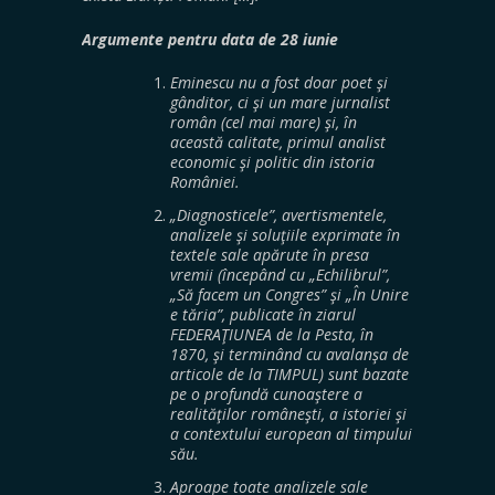
Argumente pentru data de 28 iunie
Eminescu nu a fost doar poet şi
gânditor, ci şi un mare jurnalist
român (cel mai mare) şi, în
această calitate, primul analist
economic şi politic din istoria
României.
„Diagnosticele”, avertismentele,
analizele şi soluţiile exprimate în
textele sale apărute în presa
vremii (începând cu „Echilibrul”,
„Să facem un Congres” şi „În Unire
e tăria”, publicate în ziarul
FEDERAŢIUNEA de la Pesta, în
1870, şi terminând cu avalanşa de
articole de la TIMPUL) sunt bazate
pe o profundă cunoaştere a
realităţilor româneşti, a istoriei şi
a contextului european al timpului
său.
Aproape toate analizele sale