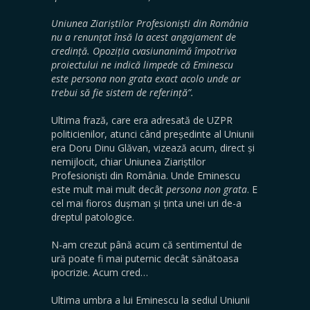
Uniunea Ziariștilor Profesioniști din România
nu a renunțat însă la acest angajament de
credință. Opoziția cvasiunanimă împotriva
proiectului ne indică limpede că Eminescu
este persona non grata exact acolo unde ar
trebui să fie sistem de referință
”
.
Ultima frază, care era adresată de UZPR
politicienilor, atunci când președinte al Uniunii
era Doru Dinu Glăvan, vizează acum, direct și
nemijlocit, chiar Uniunea Ziariștilor
Profesioniști din România. Unde Eminescu
este mult mai mult decât
persona non grata
. E
cel mai fioros dușman și ținta unei uri de-a
dreptul patologice.
N-am crezut până acum că sentimentul de
ură poate fi mai puternic decât sănătoasa
ipocrizie. Acum cred…
Ultima umbra a lui Eminescu la sediul Uniunii