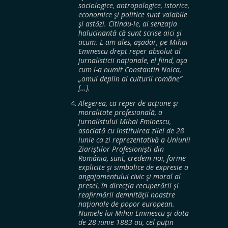
sociologice, antropologice, istorice,
economice şi politice sunt valabile
şi astăzi. Citindu-le, ai senzaţia
halucinantă că sunt scrise aici şi
acum. L-am ales, aşadar, pe Mihai
Eminescu drept reper absolut al
jurnalisticii naţionale, el fiind, aşa
cum l-a numit Constantin Noica,
„omul deplin al culturii române”
[…].
Alegerea, ca reper de acţiune şi
moralitate profesională, a
jurnalistului Mihai Eminescu,
asociată cu instituirea zilei de 28
iunie ca zi reprezentativă a Uniunii
Ziariştilor Profesionişti din
România, sunt, credem noi, forme
explicite şi simbolice de expresie a
angajamentului civic şi moral al
presei, în direcţia recuperării şi
reafirmării demnităţii noastre
naţionale de popor european.
Numele lui Mihai Eminescu şi data
de 28 iunie 1883 au, cel puțin