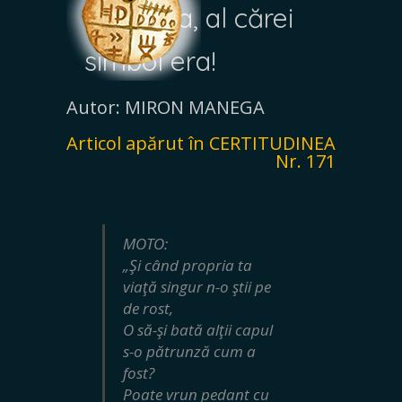
România, al cărei
simbol era!
Autor: MIRON MANEGA
Articol apărut în CERTITUDINEA
Nr. 171
MOTO:
„Şi când propria ta
viaţă singur n-o ştii pe
de rost,
O să-şi bată alţii capul
s-o pătrunză cum a
fost?
Poate vrun pedant cu