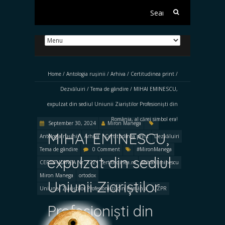
Search
for:
Home
/
Antologia rușinii
/
Arhiva
/
Certitudinea print
/
Dezvăluiri
/
Tema de gândire
/
MIHAI EMINESCU,
expulzat din sediul Uniunii Ziariștilor Profesioniști din
România, al cărei simbol era!
September 30, 2024
Miron Manega
MIHAI EMINESCU,
Antologia rușinii
Arhiva
Certitudinea print
Dezvăluiri
Tema de gândire
0 Comment
#MironManega
expulzat din sediul
CERTITUDINEA Nr. 172
certitudinea.ro
Mihai Eminescu
Miron Manega
ortodox
Uniunii Ziariștilor
Uniunea Ziariștilor Profesioniști din România
UZPR
Profesioniști din