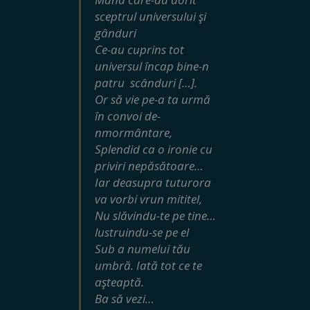
sceptrul universului şi
gânduri
Ce-au cuprins tot
universul încap bine-n
patru scânduri […].
Or să vie pe-a ta urmă
în convoi de-
nmormântare,
Splendid ca o ironie cu
priviri nepăsătoare…
Iar deasupra tuturora
va vorbi vrun mititel,
Nu slăvindu-te pe tine…
lustruindu-se pe el
Sub a numelui tău
umbră. Iată tot ce te
aşteaptă.
Ba să vezi…