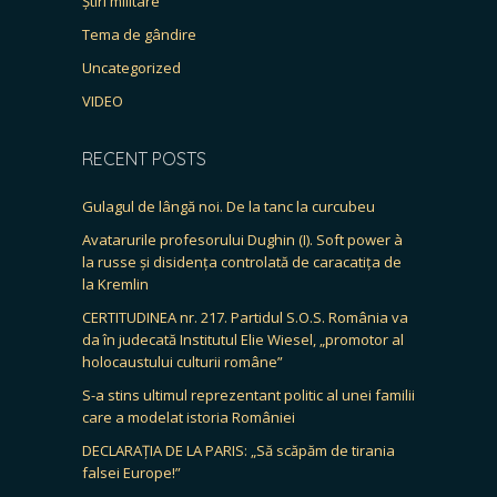
Știri militare
Tema de gândire
Uncategorized
VIDEO
RECENT POSTS
Gulagul de lângă noi. De la tanc la curcubeu
Avatarurile profesorului Dughin (I). Soft power à
la russe și disidența controlată de caracatița de
la Kremlin
CERTITUDINEA nr. 217. Partidul S.O.S. România va
da în judecată Institutul Elie Wiesel, „promotor al
holocaustului culturii române”
S-a stins ultimul reprezentant politic al unei familii
care a modelat istoria României
DECLARAȚIA DE LA PARIS: „Să scăpăm de tirania
falsei Europe!”