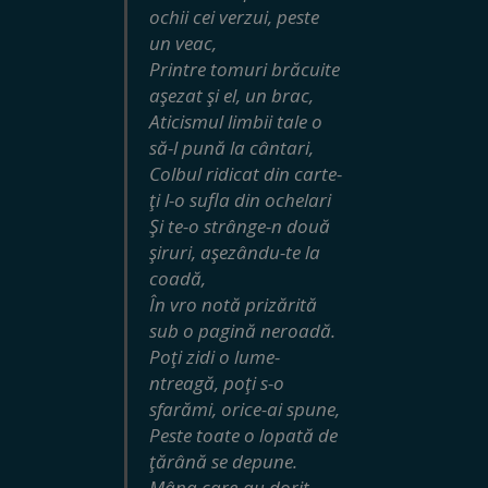
ochii cei verzui, peste
un veac,
Printre tomuri brăcuite
aşezat şi el, un brac,
Aticismul limbii tale o
să-l pună la cântari,
Colbul ridicat din carte-
ţi l-o sufla din ochelari
Şi te-o strânge-n două
şiruri, aşezându-te la
coadă,
În vro notă prizărită
sub o pagină neroadă.
Poţi zidi o lume-
ntreagă, poţi s-o
sfarămi
,
orice-ai spune,
Peste toate o lopată de
ţărână se depune.
Mâna care-au dorit