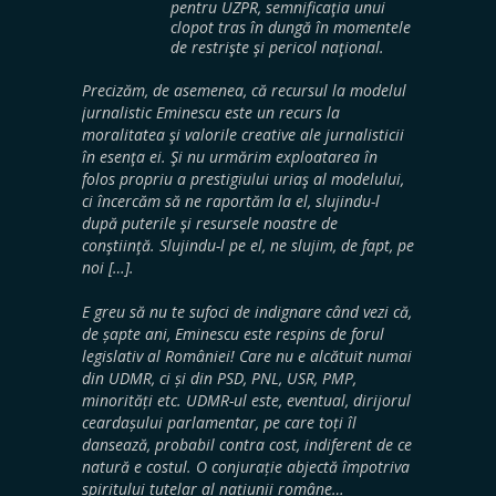
pentru UZPR, semnificaţia unui
clopot tras în dungă în momentele
de restrişte şi pericol naţional.
Precizăm, de asemenea, că recursul la modelul
jurnalistic Eminescu este un recurs la
moralitatea şi valorile creative ale jurnalisticii
în esenţa ei. Şi nu urmărim exploatarea în
folos propriu a prestigiului uriaş al modelului,
ci încercăm să ne raportăm la el, slujindu-l
după puterile şi resursele noastre de
conştiinţă. Slujindu-l pe el, ne slujim, de fapt, pe
noi […].
E greu să nu te sufoci de indignare când vezi că,
de șapte ani, Eminescu este respins de forul
legislativ al României! Care nu e alcătuit numai
din UDMR, ci și din PSD, PNL, USR, PMP,
minorități etc. UDMR-ul este, eventual, dirijorul
ceardașului parlamentar, pe care toți îl
dansează, probabil contra cost, indiferent de ce
natură e costul. O conjurație abjectă împotriva
spiritului tutelar al națiunii române…