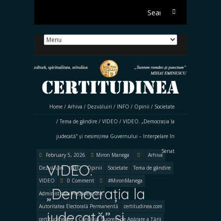
Search
for:
Home
/
Arhiva
/
Dezvăluiri
/
INFO
/
Opinii
/
Societate
/
Tema de gândire
/
VIDEO
/
VIDEO. „Democrația la
judecată” și nesimțirea Guvernului – Interpelare în
Senat
February 5, 2026
Miron Manega
Arhiva
VIDEO.
Dezvăluiri
INFO
Opinii
Societate
Tema de gândire
VIDEO
0 Comment
#MironManega
„Democrația la
Administrația Prezidențială
Autoritatea Electorală Permanentă
certitudinea.com
judecată” și
certitudinea.ro
Consiliul Suprem de Apărare a Țării