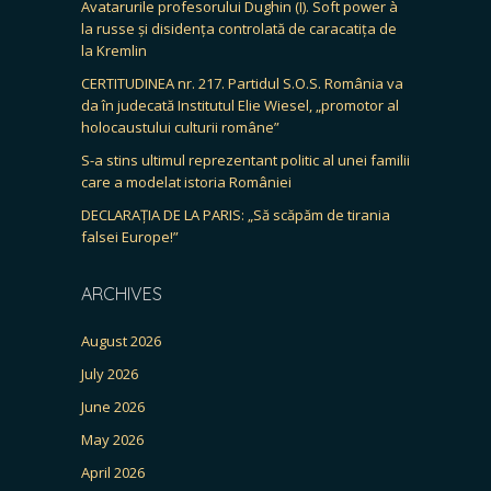
Avatarurile profesorului Dughin (I). Soft power à
la russe și disidența controlată de caracatița de
la Kremlin
CERTITUDINEA nr. 217. Partidul S.O.S. România va
da în judecată Institutul Elie Wiesel, „promotor al
holocaustului culturii române”
S-a stins ultimul reprezentant politic al unei familii
care a modelat istoria României
DECLARAȚIA DE LA PARIS: „Să scăpăm de tirania
falsei Europe!”
ARCHIVES
August 2026
July 2026
June 2026
May 2026
April 2026