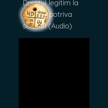
Dreptul legitim la
luptă împotriva
sclaviei (Audio)