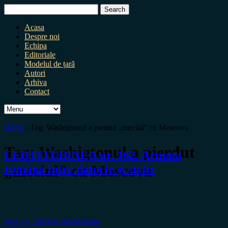
Search
for:
Acasa
Despre noi
Echipa
Editoriale
Modelul de țară
Autori
Arhiva
Contact
Home
/
Tag:
Washigtonul a pierdut „meciul” cu Moscova
Tag:
Washigtonul a pierdut
CERTITUDINEA nr. 162. Armata
„meciul” cu Moscova
română între datorie și sictir
May 14, 2024
Miron Manega