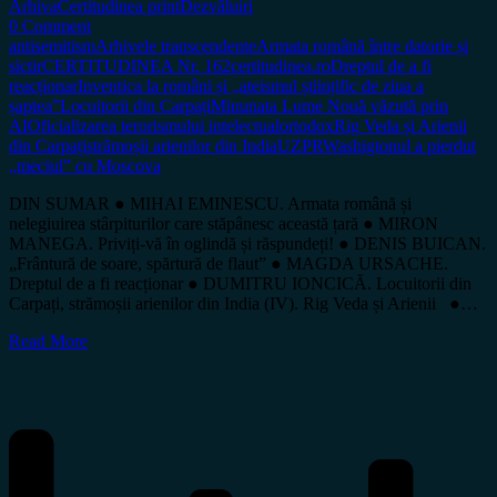
Arhiva
Certitudinea print
Dezvăluiri
0 Comment
antisemitism
Arhivele transcendente
Armata română între datorie și
sictir
CERTITUDINEA Nr. 162
certitudinea.ro
Dreptul de a fi
reacționar
Inventica la români și „ateismul științific de ziua a
șaptea”
Locuitorii din Carpați
Minunata Lume Nouă văzută prin
AI
Oficializarea terorismului intelectual
ortodox
Rig Veda și Arienii
din Carpați
strămoșii arienilor din India
UZPR
Washigtonul a pierdut
„meciul” cu Moscova
DIN SUMAR ● MIHAI EMINESCU. Armata română și
nelegiuirea stârpiturilor care stăpânesc această țară ● MIRON
MANEGA. Priviți-vă în oglindă și răspundeți! ● DENIS BUICAN.
„Frântură de soare, spărtură de flaut” ● MAGDA URSACHE.
Dreptul de a fi reacționar ● DUMITRU IONCICĂ. Locuitorii din
Carpați, strămoșii arienilor din India (IV). Rig Veda și Arienii ●…
Read More