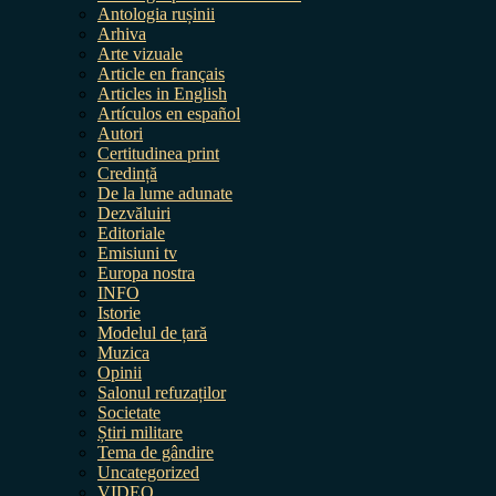
Antologia rușinii
Arhiva
Arte vizuale
Article en français
Articles in English
Artículos en español
Autori
Certitudinea print
Credință
De la lume adunate
Dezvăluiri
Editoriale
Emisiuni tv
Europa nostra
INFO
Istorie
Modelul de țară
Muzica
Opinii
Salonul refuzaților
Societate
Știri militare
Tema de gândire
Uncategorized
VIDEO