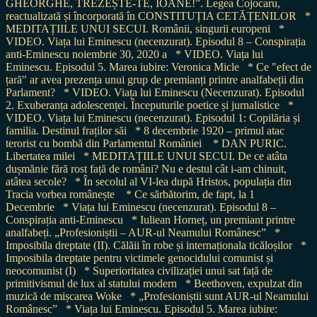
GHEORGHE, TREZEȘTE-TE, IOANE!”. Legea Cojocaru,
reactualizată și încorporată în CONSTITUȚIA CETĂȚENILOR
*
MEDITAȚIILE UNUI SECUI. Românii, singurii europeni
*
VIDEO. Viața lui Eminescu (necenzurat). Episodul 8 – Conspirația
anti-Eminescu noiembrie 30, 2020 a
* VIDEO. Viața lui
Eminescu. Episodul 5. Marea iubire: Veronica Micle
* Ce "efect de
țară" ar avea prezența unui grup de premianți printre analfabeții din
Parlament?
* VIDEO. Viața lui Eminescu (Necenzurat). Episodul
2. Exuberanța adolescenței. Începuturile poetice și jurnalistice
*
VIDEO. Viața lui Eminescu (necenzurat). Episodul 1: Copilăria și
familia. Destinul fraților săi
* 8 decembrie 1920 – primul atac
terorist cu bombă din Parlamentul României
* DAN PURIC.
Libertatea milei
* MEDITAȚIILE UNUI SECUI. De ce atâta
dușmănie fără rost față de români? Nu e destul cât i-am chinuit,
atâtea secole?
* În secolul al VI-lea după Hristos, populația din
Tracia vorbea românește
* Ce sărbătorim, de fapt, la 1
Decembrie
* Viața lui Eminescu (necenzurat). Episodul 8 –
Conspirația anti-Eminescu
* Iuliean Horneț, un premiant printre
analfabeți. „Profesioniștii – AUR-ul Neamului Românesc”
*
Imposibila dreptate (II). Călăii în robe și internaționala ticăloșilor
*
Imposibila dreptate pentru victimele genocidului comunist și
neocomunist (I)
* Superioritatea civilizației unui sat față de
primitivismul de lux al statului modern
* Beethoven, expulzat din
muzică de mișcarea Woke
* „Profesioniștii sunt AUR-ul Neamului
Românesc”
* Viața lui Eminescu. Episodul 5. Marea iubire: