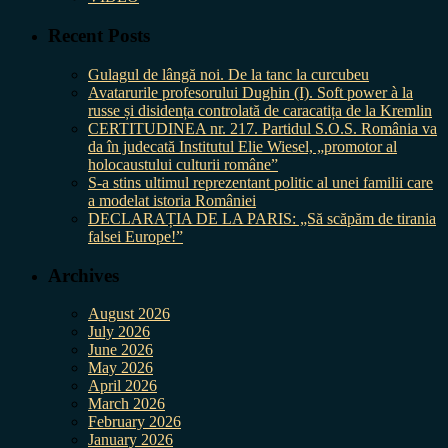
Recent Posts
Gulagul de lângă noi. De la tanc la curcubeu
Avatarurile profesorului Dughin (I). Soft power à la
russe și disidența controlată de caracatița de la Kremlin
CERTITUDINEA nr. 217. Partidul S.O.S. România va
da în judecată Institutul Elie Wiesel, „promotor al
holocaustului culturii române”
S-a stins ultimul reprezentant politic al unei familii care
a modelat istoria României
DECLARAȚIA DE LA PARIS: „Să scăpăm de tirania
falsei Europe!”
Archives
August 2026
July 2026
June 2026
May 2026
April 2026
March 2026
February 2026
January 2026