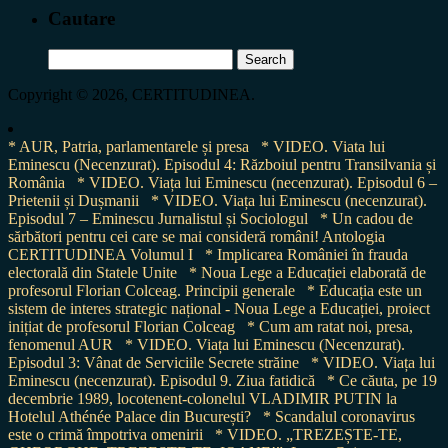
Cautare
Search
for:
Copyright © 2026, CERTITUDINEA.
* AUR, Patria, parlamentarele și presa
* VIDEO. Viata lui
Eminescu (Necenzurat). Episodul 4: Războiul pentru Transilvania și
România
* VIDEO. Viața lui Eminescu (necenzurat). Episodul 6 –
Prietenii și Dușmanii
* VIDEO. Viața lui Eminescu (necenzurat).
Episodul 7 – Eminescu Jurnalistul și Sociologul
* Un cadou de
sărbători pentru cei care se mai consideră români! Antologia
CERTITUDINEA Volumul I
* Implicarea României în frauda
electorală din Statele Unite
* Noua Lege a Educației elaborată de
profesorul Florian Colceag. Principii generale
* Educația este un
sistem de interes strategic național - Noua Lege a Educației, proiect
inițiat de profesorul Florian Colceag
* Cum am ratat noi, presa,
fenomenul AUR
* VIDEO. Viața lui Eminescu (Necenzurat).
Episodul 3: Vânat de Serviciile Secrete străine
* VIDEO. Viața lui
Eminescu (necenzurat). Episodul 9. Ziua fatidică
* Ce căuta, pe 19
decembrie 1989, locotenent-colonelul VLADIMIR PUTIN la
Hotelul Athénée Palace din București?
* Scandalul coronavirus
este o crimă împotriva omenirii
* VIDEO. „TREZEȘTE-TE,