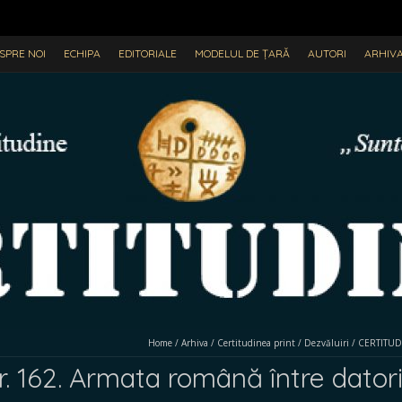
SPRE NOI
ECHIPA
EDITORIALE
MODELUL DE ȚARĂ
AUTORI
ARHIV
Home
/
Arhiva
/
Certitudinea print
/
Dezvăluiri
/
CERTITUDIN
162. Armata română între datorie 