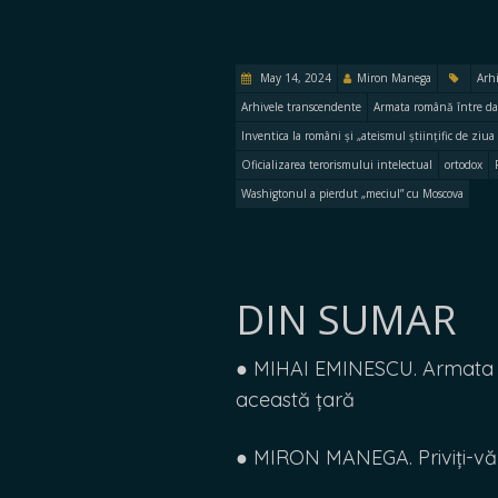
May 14, 2024
Miron Manega
Arh
Arhivele transcendente
Armata română între dato
Inventica la români și „ateismul științific de ziua
Oficializarea terorismului intelectual
ortodox
Washigtonul a pierdut „meciul” cu Moscova
DIN SUMAR
● MIHAI EMINESCU. Armata ro
această țară
● MIRON MANEGA. Priviți-vă î