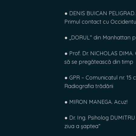
● DENIS BUICAN PELIGRAD. Via
Primul contact cu Occiden
● „DORUL” din Manhattan p
● Prof. Dr. NICHOLAS DIMA. G
să se pregătească din timp
● GPR – Comunicatul nr. 15 cătr
Radiografia trădării
● MIRON MANEGA. Acuz!
● Dr. Ing. Psiholog DUMITRU G
ziua a șaptea”