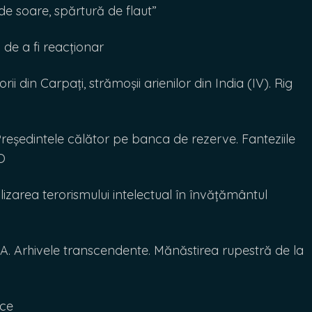
e soare, spărtură de flaut”
e a fi reacționar
 din Carpați, strămoșii arienilor din India (IV). Rig
ședintele călător pe banca de rezerve. Fanteziile
O
zarea terorismului intelectual în învățământul
Arhivele transcendente. Mănăstirea rupestră de la
rce