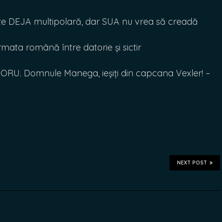
 DEJA multipolară, dar SUA nu vrea să creadă
ata română între datorie și sictir
RU. Domnule Manega, ieșiți din capcana Vexler! –
NEXT POST