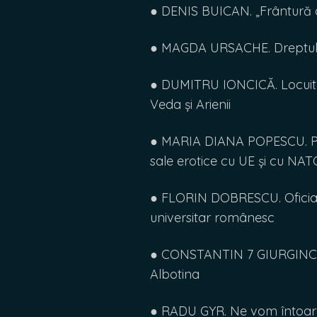
● DENIS BUICAN. „Frântură d
● MAGDA URSACHE. Dreptul d
● DUMITRU IONCICĂ. Locuitorii
Veda și Arienii
● MARIA DIANA POPESCU. Pre
sale erotice cu UE și cu NAT
● FLORIN DOBRESCU. Oficiali
universitar românesc
● CONSTANTIN 7 GIURGINCA. 
Albotina
● RADU GYR. Ne vom întoa