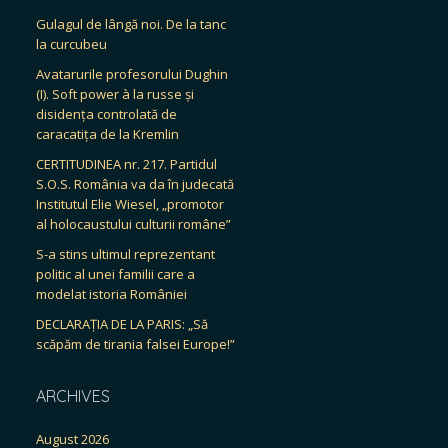
Gulagul de lângă noi. De la tanc
la curcubeu
Avatarurile profesorului Dughin
(I). Soft power à la russe și
disidența controlată de
caracatița de la Kremlin
CERTITUDINEA nr. 217. Partidul
S.O.S. România va da în judecată
Institutul Elie Wiesel, „promotor
al holocaustului culturii române”
S-a stins ultimul reprezentant
politic al unei familii care a
modelat istoria României
DECLARAȚIA DE LA PARIS: „Să
scăpăm de tirania falsei Europe!”
ARCHIVES
August 2026