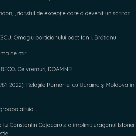
, „ziaristul de excepție care a devenit un scriitor
. Omagiu politicianului poet Ion I. Brătianu
ima de mir
ECO. Ce vremuri, DOAMNE!
-2022). Relațiile României cu Ucraina și Moldova în
groapa altuia…
ui Constantin Cojocaru s-a împlinit: uraganul Istoriei
stie