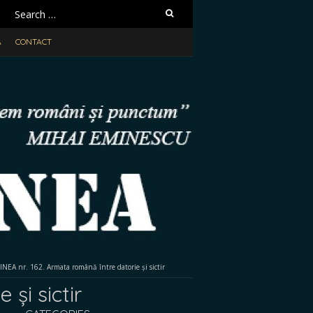
Search
for:
A
CONTACT
EA nr. 162. Armata română între datorie și sictir
și sictir