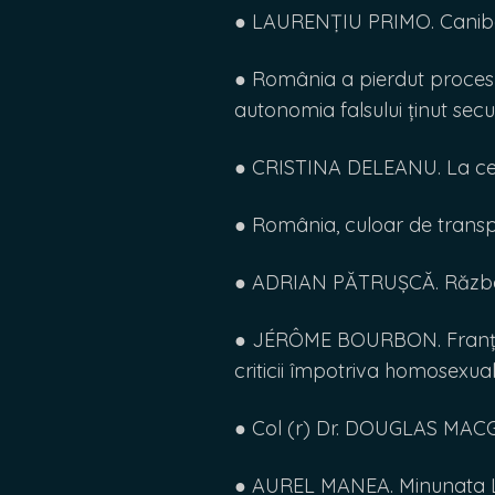
● LAURENȚIU PRIMO. Caniba
● România a pierdut procesu
autonomia falsului ținut secu
● CRISTINA DELEANU. La ce 
● România, culoar de transp
● ADRIAN PĂTRUȘCĂ. Război
● JÉRÔME BOURBON. Franța, co
criticii împotriva homosexuali
● Col (r) Dr. DOUGLAS MAC
● AUREL MANEA. Minunata L