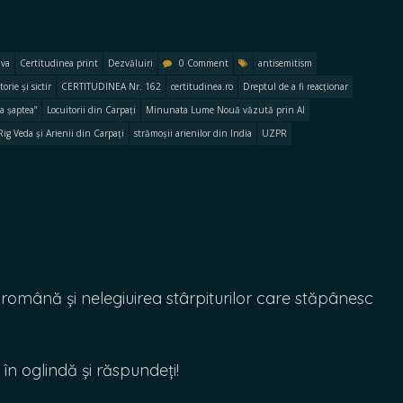
iva
Certitudinea print
Dezvăluiri
0 Comment
antisemitism
rie și sictir
CERTITUDINEA Nr. 162
certitudinea.ro
Dreptul de a fi reacționar
 a șaptea”
Locuitorii din Carpați
Minunata Lume Nouă văzută prin AI
Rig Veda și Arienii din Carpați
strămoșii arienilor din India
UZPR
mână și nelegiuirea stârpiturilor care stăpânesc
n oglindă și răspundeți!