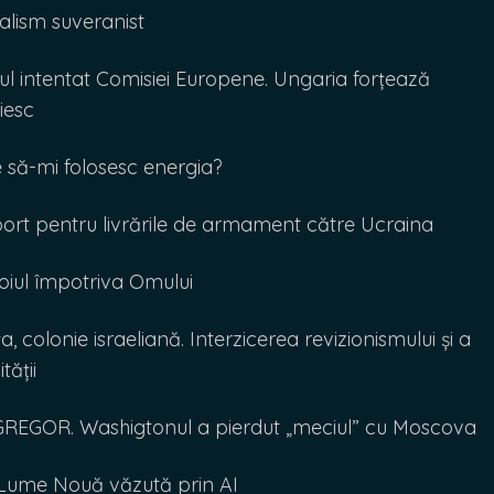
lism suveranist
l intentat Comisiei Europene. Ungaria forțează
iesc
să-mi folosesc energia?
ort pentru livrările de armament către Ucraina
ul împotriva Omului
lonie israeliană. Interzicerea revizionismului și a
tății
GREGOR. Washigtonul a pierdut „meciul” cu Moscova
ume Nouă văzută prin AI