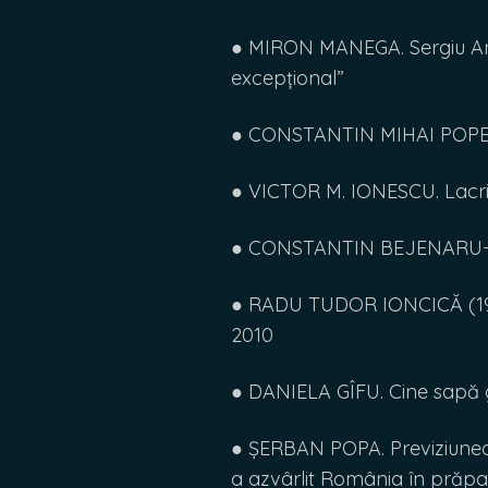
● MIRON MANEGA. Sergiu Andon
excepțional”
● CONSTANTIN MIHAI POPESCU
● VICTOR M. IONESCU. Lacr
● CONSTANTIN BEJENARU-B
● RADU TUDOR IONCICĂ (1981
2010
● DANIELA GÎFU. Cine sapă 
● ȘERBAN POPA. Previziunea l
a azvârlit România în prăpa