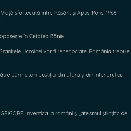
ță sfârtecată între Răsărit și Apus. Paris, 1968 –
tul
oposește în Cetatea Băniei
ranițele Ucrainei vor fi renegociate. România trebuie
e cârmuitorii Justiției din afara și din interiorul ei.
RIGORE. Inventica la români și „ateismul științific de