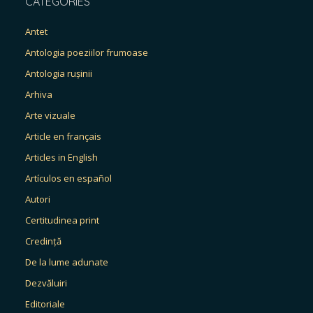
CATEGORIES
Antet
Antologia poeziilor frumoase
Antologia rușinii
Arhiva
Arte vizuale
Article en français
Articles in English
Artículos en español
Autori
Certitudinea print
Credință
De la lume adunate
Dezvăluiri
Editoriale