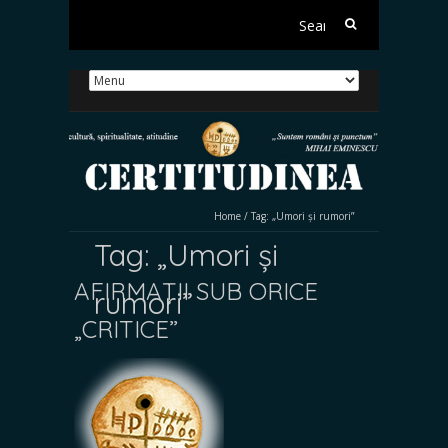
Search
for:
Home
/
Tag:
„Umori și rumori”
Tag:
„Umori și
AFIRMAȚII SUB ORICE
rumori”
„CRITICE”