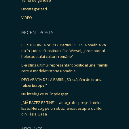
Tema de gândire
Uncategorized
VIDEO
RECENT POSTS
CERTITUDINEA nr. 217. Partidul S.O.S. România va
da în judecată Institutul Elie Wiesel, „promotor al
holocaustului culturii române”
S-a stins ultimul reprezentant politic al unei familii
care a modelat istoria României
DECLARAȚIA DE LA PARIS: „Să scăpăm de tirania
falsei Europe!”
Nu înțeleg ce nu înțelegeți!
„MĂ BAZEZ PE TINE” – autograful președintelui
Isaac Herzog pe un obuz lansat asupra civililor
din Fâșia Gaza
ARCHIVES