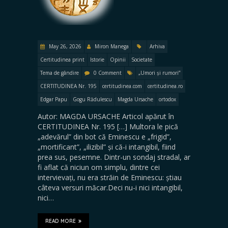
May 26, 2026
Miron Manega
Arhiva
Certitudinea print
Istorie
Opinii
Societate
Tema de gândire
0 Comment
„Umori și rumori”
CERTITUDINEA Nr. 195
certitudinea.com
certitudinea.ro
Edgar Papu
Gogu Rădulescu
Magda Ursache
ortodox
Autor: MAGDA URSACHE Articol apărut în
CERTITUDINEA Nr. 195 […] Multora le pică
„adevărul” din bot că Eminescu e „frigid”,
„mortificant”, „ilizibil” și că-i intangibil, fiind
prea sus, pesemne. Dintr-un sondaj stradal, ar
fi aflat că niciun om simplu, dintre cei
intervievați, nu era străin de Eminescu: știau
câteva versuri măcar.Deci nu-i nici intangibil,
nici…
READ MORE