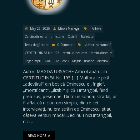
May 26, 2026
Miron Manega
Arhiva
Certitudinea print
Istorie
Opinii
Societate
Tema de gândire
0 Comment
„Umori și rumori”
CERTITUDINEA Nr. 195
certitudinea.com
certitudinea.ro
Edgar Papu
Gogu Rădulescu
Magda Ursache
ortodox
Autor: MAGDA URSACHE Articol apărut în
CERTITUDINEA Nr. 195 […] Multora le pică
„adevărul” din bot că Eminescu e „frigid”,
„mortificant”, „ilizibil” și că-i intangibil, fiind
prea sus, pesemne. Dintr-un sondaj stradal, ar
fi aflat că niciun om simplu, dintre cei
intervievați, nu era străin de Eminescu: știau
câteva versuri măcar.Deci nu-i nici intangibil,
nici…
READ MORE