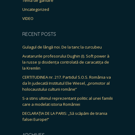
Tema de gândire
Uncategorized
VIDEO
RECENT POSTS
Gulagul de lângă noi. De la tanc la curcubeu
Avatarurile profesorului Dughin (I). Soft power à
la russe și disidența controlată de caracatița de
la Kremlin
CERTITUDINEA nr. 217. Partidul S.O.S. România va
da în judecată Institutul Elie Wiesel, „promotor al
holocaustului culturii române”
S-a stins ultimul reprezentant politic al unei familii
care a modelat istoria României
DECLARAȚIA DE LA PARIS: „Să scăpăm de tirania
falsei Europe!”
ARCHIVES