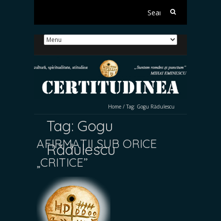
Search
for:
Home
/
Tag:
Gogu Rădulescu
Tag:
Gogu
AFIRMAȚII SUB ORICE
Rădulescu
„CRITICE”