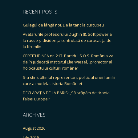
RECENT POSTS
Gulagul de lângă noi. De la tanc la curcubeu
Avatarurile profesorului Dughin (I). Soft power à
la russe și disidența controlată de caracatița de
la Kremlin
CERTITUDINEA nr. 217. Partidul S.O.S. România va
da în judecată Institutul Elie Wiesel, „promotor al
holocaustului culturii române”
S-a stins ultimul reprezentant politic al unei familii
care a modelat istoria României
DECLARAȚIA DE LA PARIS: „Să scăpăm de tirania
falsei Europe!”
ARCHIVES
August 2026
July 2026