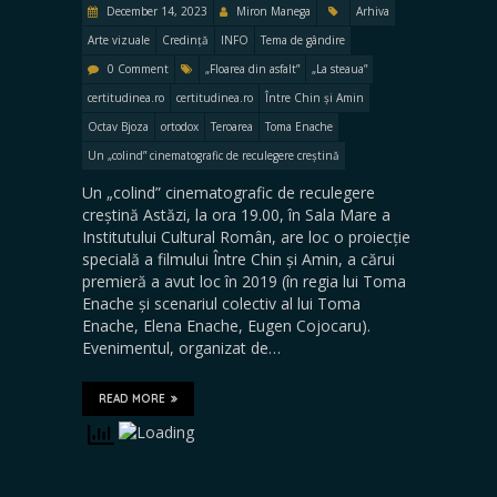
December 14, 2023
Miron Manega
Arhiva
Arte vizuale
Credință
INFO
Tema de gândire
0 Comment
„Floarea din asfalt”
„La steaua”
certitudinea.ro
certitudinea.ro
Între Chin și Amin
Octav Bjoza
ortodox
Teroarea
Toma Enache
Un „colind” cinematografic de reculegere creștină
Un „colind” cinematografic de reculegere
creștină Astăzi, la ora 19.00, în Sala Mare a
Institutului Cultural Român, are loc o proiecție
specială a filmului Între Chin și Amin, a cărui
premieră a avut loc în 2019 (în regia lui Toma
Enache și scenariul colectiv al lui Toma
Enache, Elena Enache, Eugen Cojocaru).
Evenimentul, organizat de…
READ MORE