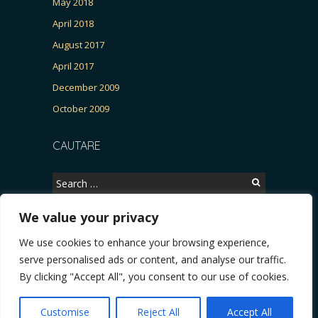
May 2018
April 2018
August 2017
April 2017
December 2009
October 2009
CAUTARE
Search
for:
We value your privacy
We use cookies to enhance your browsing experience,
Copyright © 2026, CERTITUDINEA.
serve personalised ads or content, and analyse our traffic.
R, Patria, parlamentarele și presa
* VIDEO. Viata lui Eminescu (Necenzurat). Episod
By clicking "Accept All", you consent to our use of cookies.
Powered by
WordPress
. Blackoot design by
Iceable
Themes
.
Customise
Reject All
Accept All