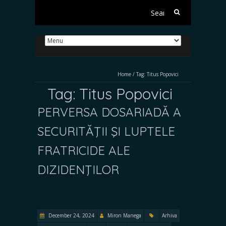
Search
for:
Home
/
Tag:
Titus Popovici
Tag:
Titus Popovici
PERVERSA DOSARIADĂ A
SECURITĂŢII ŞI LUPTELE
FRATRICIDE ALE
DIZIDENŢILOR
December 24, 2024
Miron Manega
Arhiva