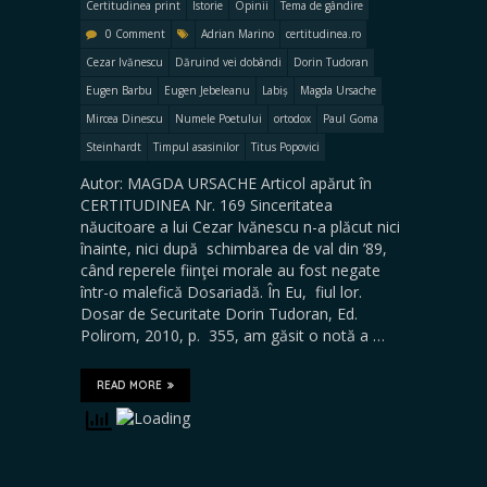
Certitudinea print
Istorie
Opinii
Tema de gândire
0 Comment
Adrian Marino
certitudinea.ro
Cezar Ivănescu
Dăruind vei dobândi
Dorin Tudoran
Eugen Barbu
Eugen Jebeleanu
Labiș
Magda Ursache
Mircea Dinescu
Numele Poetului
ortodox
Paul Goma
Steinhardt
Timpul asasinilor
Titus Popovici
Autor: MAGDA URSACHE Articol apărut în
CERTITUDINEA Nr. 169 Sinceritatea
năucitoare a lui Cezar Ivănescu n-a plăcut nici
înainte, nici după schimbarea de val din ’89,
când reperele fiinţei morale au fost negate
într-o malefică Dosariadă. În Eu, fiul lor.
Dosar de Securitate Dorin Tudoran, Ed.
Polirom, 2010, p. 355, am găsit o notă a …
READ MORE