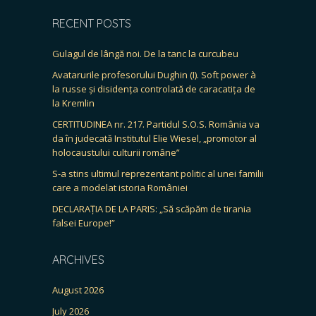
RECENT POSTS
Gulagul de lângă noi. De la tanc la curcubeu
Avatarurile profesorului Dughin (I). Soft power à
la russe și disidența controlată de caracatița de
la Kremlin
CERTITUDINEA nr. 217. Partidul S.O.S. România va
da în judecată Institutul Elie Wiesel, „promotor al
holocaustului culturii române”
S-a stins ultimul reprezentant politic al unei familii
care a modelat istoria României
DECLARAȚIA DE LA PARIS: „Să scăpăm de tirania
falsei Europe!”
ARCHIVES
August 2026
July 2026