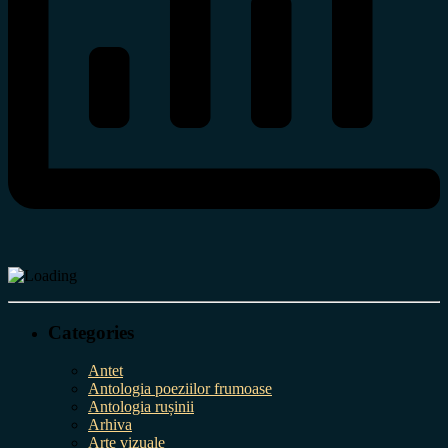
Categories
Antet
Antologia poeziilor frumoase
Antologia rușinii
Arhiva
Arte vizuale