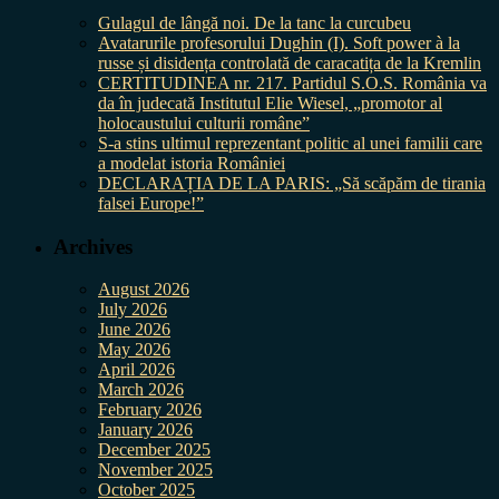
Gulagul de lângă noi. De la tanc la curcubeu
Avatarurile profesorului Dughin (I). Soft power à la
russe și disidența controlată de caracatița de la Kremlin
CERTITUDINEA nr. 217. Partidul S.O.S. România va
da în judecată Institutul Elie Wiesel, „promotor al
holocaustului culturii române”
S-a stins ultimul reprezentant politic al unei familii care
a modelat istoria României
DECLARAȚIA DE LA PARIS: „Să scăpăm de tirania
falsei Europe!”
Archives
August 2026
July 2026
June 2026
May 2026
April 2026
March 2026
February 2026
January 2026
December 2025
November 2025
October 2025