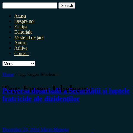
Search
for:
Acasa
Despre noi
Echipa
Editoriale
Modelul de țară
Autori
Arhiva
Contact
Home
/
Tag:
Eugen Jebeleanu
Tag:
Eugen Jebeleanu
Perversa dosariadă a Securităţii şi luptele
fratricide ale dizidenţilor
December 24, 2024
Miron Manega