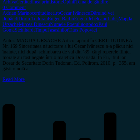
Arhiva
Certitudinea print
Istorie
Opinii
Tema de gândire
0 Comment
Adrian Marino
certitudinea.ro
Cezar Ivănescu
Dăruind vei
dobândi
Dorin Tudoran
Eugen Barbu
Eugen Jebeleanu
Labiș
Magda
Ursache
Mircea Dinescu
Numele Poetului
ortodox
Paul
Goma
Steinhardt
Timpul asasinilor
Titus Popovici
Autor: MAGDA URSACHE Articol apărut în CERTITUDINEA
Nr. 169 Sinceritatea năucitoare a lui Cezar Ivănescu n-a plăcut nici
înainte, nici după schimbarea de val din ’89, când reperele fiinţei
morale au fost negate într-o malefică Dosariadă. În Eu, fiul lor.
Dosar de Securitate Dorin Tudoran, Ed. Polirom, 2010, p. 355, am
găsit o notă a …
Read More