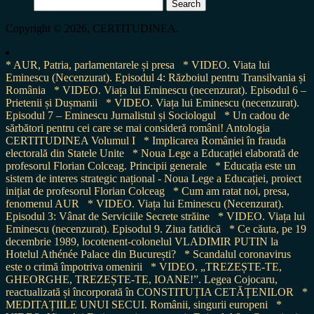
Search
for:
Copyright © 2026, CERTITUDINEA.
* AUR, Patria, parlamentarele și presa
* VIDEO. Viata lui
Eminescu (Necenzurat). Episodul 4: Războiul pentru Transilvania și
România
* VIDEO. Viața lui Eminescu (necenzurat). Episodul 6 –
Prietenii și Dușmanii
* VIDEO. Viața lui Eminescu (necenzurat).
Episodul 7 – Eminescu Jurnalistul și Sociologul
* Un cadou de
sărbători pentru cei care se mai consideră români! Antologia
CERTITUDINEA Volumul I
* Implicarea României în frauda
electorală din Statele Unite
* Noua Lege a Educației elaborată de
profesorul Florian Colceag. Principii generale
* Educația este un
sistem de interes strategic național - Noua Lege a Educației, proiect
inițiat de profesorul Florian Colceag
* Cum am ratat noi, presa,
fenomenul AUR
* VIDEO. Viața lui Eminescu (Necenzurat).
Episodul 3: Vânat de Serviciile Secrete străine
* VIDEO. Viața lui
Eminescu (necenzurat). Episodul 9. Ziua fatidică
* Ce căuta, pe 19
decembrie 1989, locotenent-colonelul VLADIMIR PUTIN la
Hotelul Athénée Palace din București?
* Scandalul coronavirus
este o crimă împotriva omenirii
* VIDEO. „TREZEȘTE-TE,
GHEORGHE, TREZEȘTE-TE, IOANE!”. Legea Cojocaru,
reactualizată și încorporată în CONSTITUȚIA CETĂȚENILOR
*
MEDITAȚIILE UNUI SECUI. Românii, singurii europeni
*