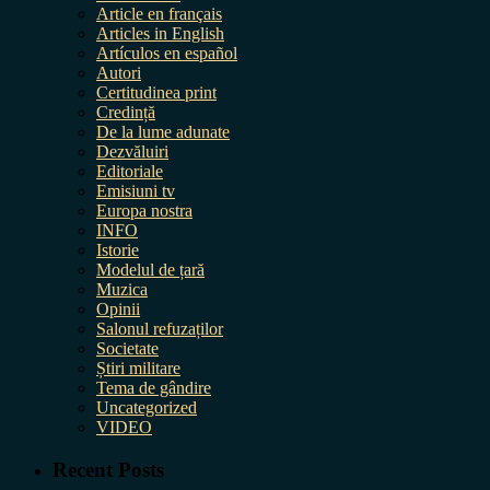
Article en français
Articles in English
Artículos en español
Autori
Certitudinea print
Credință
De la lume adunate
Dezvăluiri
Editoriale
Emisiuni tv
Europa nostra
INFO
Istorie
Modelul de țară
Muzica
Opinii
Salonul refuzaților
Societate
Știri militare
Tema de gândire
Uncategorized
VIDEO
Recent Posts