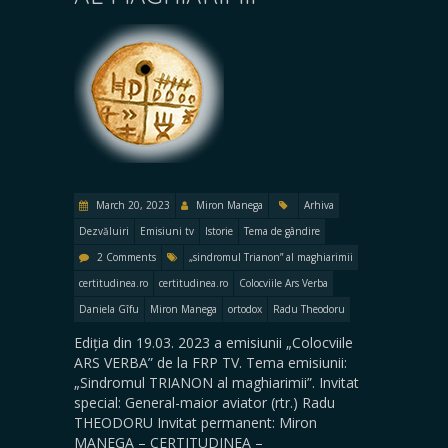
March 20, 2023
Miron Manega
Arhiva
Dezvăluiri
Emisiuni tv
Istorie
Tema de gândire
2 Comments
„sindromul Trianon” al maghiarimii
certitudinea.ro
certitudinea.ro
Colocviile Ars Verba
Daniela Gîfu
Miron Manega
ortodox
Radu Theodoru
Ediția din 19.03. 2023 a emisiunii „Colocviile
ARS VERBA” de la FRP TV. Tema emisiunii:
„Sindromul TRIANON al maghiarimii”. Invitat
special: General-maior aviator (rtr.) Radu
THEODORU Invitat permanent: Miron
MANEGA – CERTITUDINEA –