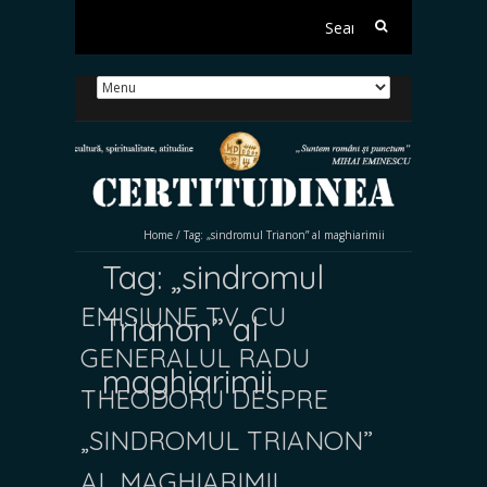
Search
for:
Home
/
Tag:
„sindromul Trianon” al maghiarimii
Tag:
„sindromul
EMISIUNE TV. CU
Trianon” al
GENERALUL RADU
maghiarimii
THEODORU DESPRE
„SINDROMUL TRIANON”
AL MAGHIARIMII