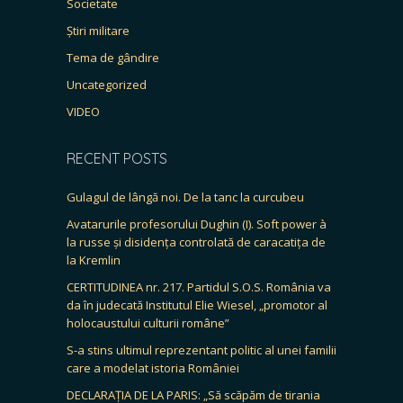
Societate
Știri militare
Tema de gândire
Uncategorized
VIDEO
RECENT POSTS
Gulagul de lângă noi. De la tanc la curcubeu
Avatarurile profesorului Dughin (I). Soft power à
la russe și disidența controlată de caracatița de
la Kremlin
CERTITUDINEA nr. 217. Partidul S.O.S. România va
da în judecată Institutul Elie Wiesel, „promotor al
holocaustului culturii române”
S-a stins ultimul reprezentant politic al unei familii
care a modelat istoria României
DECLARAȚIA DE LA PARIS: „Să scăpăm de tirania