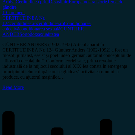
Arhiva
Certitudinea print
Dezvăluiri
Europa nostra
Istorie
Tema de
gândire
1 Comment
CERTITUDINEA Nr.
124
certitudinea.ro
certitudinea.ro
Condiționarea
colectivă
condiționarea sexuală
GÜNTHER
ANDERS
ortodox
sexualitatea
GÜNTHER ANDERS (1902-1992) Articol apărut în
CERTITUDINEA Nr. 124 Günther Anders (1902-1992) a fost un
filosof, jurnalist, eseist și poet iudeo-german, autor al conceptului de
„filosofia decalajului”. Conform teoriei sale, prima revoluție
industrială de la mijlocul secolului al XIX-lea consta în emergența
principiului tehnic după care se ghidează activitatea omului: a
produce, cu ajutorul mașinilor,…
Read More