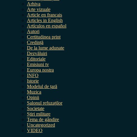
Arhiva
Arte vizuale
Article en français
Articles in English
Artículos en español
Autori
Certitudinea print
Credință
De la lume adunate
Dezvăluiri
Editoriale
Emisiuni tv
Europa nostra
INFO
Istorie
Modelul de țară
Muzica
Opinii
Salonul refuzaților
Societate
Știri militare
Tema de gândire
Uncategorized
VIDEO