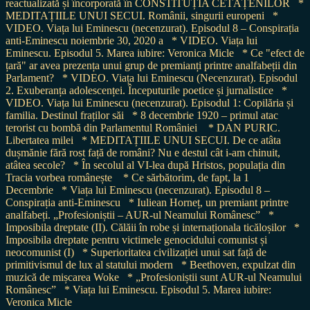
reactualizată și încorporată în CONSTITUȚIA CETĂȚENILOR
*
MEDITAȚIILE UNUI SECUI. Românii, singurii europeni
*
VIDEO. Viața lui Eminescu (necenzurat). Episodul 8 – Conspirația
anti-Eminescu noiembrie 30, 2020 a
* VIDEO. Viața lui
Eminescu. Episodul 5. Marea iubire: Veronica Micle
* Ce "efect de
țară" ar avea prezența unui grup de premianți printre analfabeții din
Parlament?
* VIDEO. Viața lui Eminescu (Necenzurat). Episodul
2. Exuberanța adolescenței. Începuturile poetice și jurnalistice
*
VIDEO. Viața lui Eminescu (necenzurat). Episodul 1: Copilăria și
familia. Destinul fraților săi
* 8 decembrie 1920 – primul atac
terorist cu bombă din Parlamentul României
* DAN PURIC.
Libertatea milei
* MEDITAȚIILE UNUI SECUI. De ce atâta
dușmănie fără rost față de români? Nu e destul cât i-am chinuit,
atâtea secole?
* În secolul al VI-lea după Hristos, populația din
Tracia vorbea românește
* Ce sărbătorim, de fapt, la 1
Decembrie
* Viața lui Eminescu (necenzurat). Episodul 8 –
Conspirația anti-Eminescu
* Iuliean Horneț, un premiant printre
analfabeți. „Profesioniștii – AUR-ul Neamului Românesc”
*
Imposibila dreptate (II). Călăii în robe și internaționala ticăloșilor
*
Imposibila dreptate pentru victimele genocidului comunist și
neocomunist (I)
* Superioritatea civilizației unui sat față de
primitivismul de lux al statului modern
* Beethoven, expulzat din
muzică de mișcarea Woke
* „Profesioniștii sunt AUR-ul Neamului
Românesc”
* Viața lui Eminescu. Episodul 5. Marea iubire:
Veronica Micle