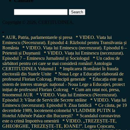
Cautare
Search
for:
Copyright © 2026, CERTITUDINEA.
* AUR, Patria, parlamentarele și presa
* VIDEO. Viata lui
Eminescu (Necenzurat). Episodul 4: Războiul pentru Transilvania și
România
* VIDEO. Viața lui Eminescu (necenzurat). Episodul 6 –
Prietenii și Dușmanii
* VIDEO. Viața lui Eminescu (necenzurat).
Episodul 7 – Eminescu Jurnalistul și Sociologul
* Un cadou de
sărbători pentru cei care se mai consideră români! Antologia
CERTITUDINEA Volumul I
* Implicarea României în frauda
electorală din Statele Unite
* Noua Lege a Educației elaborată de
profesorul Florian Colceag. Principii generale
* Educația este un
sistem de interes strategic național - Noua Lege a Educației, proiect
inițiat de profesorul Florian Colceag
* Cum am ratat noi, presa,
fenomenul AUR
* VIDEO. Viața lui Eminescu (Necenzurat).
Episodul 3: Vânat de Serviciile Secrete străine
* VIDEO. Viața lui
Eminescu (necenzurat). Episodul 9. Ziua fatidică
* Ce căuta, pe 19
decembrie 1989, locotenent-colonelul VLADIMIR PUTIN la
Hotelul Athénée Palace din București?
* Scandalul coronavirus
este o crimă împotriva omenirii
* VIDEO. „TREZEȘTE-TE,
GHEORGHE, TREZEȘTE-TE, IOANE!”. Legea Cojocaru,