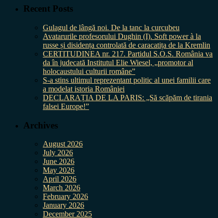
Recent Posts
Gulagul de lângă noi. De la tanc la curcubeu
Avatarurile profesorului Dughin (I). Soft power à la
russe și disidența controlată de caracatița de la Kremlin
CERTITUDINEA nr. 217. Partidul S.O.S. România va
da în judecată Institutul Elie Wiesel, „promotor al
holocaustului culturii române”
S-a stins ultimul reprezentant politic al unei familii care
a modelat istoria României
DECLARAȚIA DE LA PARIS: „Să scăpăm de tirania
falsei Europe!”
Archives
August 2026
July 2026
June 2026
May 2026
April 2026
March 2026
February 2026
January 2026
December 2025