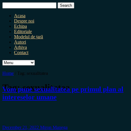
Search
for:
Acasa
Despre noi
Echipa
Editoriale
Modelul de țară
Autori
Arhiva
Contact
Home
/
Tag:
sexualitatea
Tag:
sexualitatea
Vom pune sexualitatea pe primul plan al
intereselor umane
December 21, 2022
Miron Manega