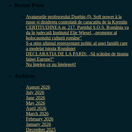
Recent Posts
Avatarurile profesorului Dughin (I). Soft power à la
russe și disidența controlată de caracatița de la Kremlin
CERTITUDINEA nr. 217. Partidul S.O.S. România va
da în judecată Institutul Elie Wiesel, „promotor al
holocaustului culturii române”
S-a stins ultimul reprezentant politic al unei familii care
a modelat istoria României
DECLARAȚIA DE LA PARIS: „Să scăpăm de tirania
falsei Europe!”
Nu înțeleg ce nu înțelegeți!
Archives
August 2026
July 2026
June 2026
May 2026
April 2026
March 2026
February 2026
January 2026
December 2025