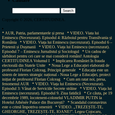
Cautare
Search
for:
Copyright © 2026, CERTITUDINEA.
* AUR, Patria, parlamentarele și presa
* VIDEO. Viata lui
Eminescu (Necenzurat). Episodul 4: Războiul pentru Transilvania și
România
* VIDEO. Viața lui Eminescu (necenzurat). Episodul 6 –
Prietenii și Dușmanii
* VIDEO. Viața lui Eminescu (necenzurat).
Episodul 7 – Eminescu Jurnalistul și Sociologul
* Un cadou de
sărbători pentru cei care se mai consideră români! Antologia
CERTITUDINEA Volumul I
* Implicarea României în frauda
electorală din Statele Unite
* Noua Lege a Educației elaborată de
profesorul Florian Colceag. Principii generale
* Educația este un
sistem de interes strategic național - Noua Lege a Educației, proiect
inițiat de profesorul Florian Colceag
* Cum am ratat noi, presa,
fenomenul AUR
* VIDEO. Viața lui Eminescu (Necenzurat).
Episodul 3: Vânat de Serviciile Secrete străine
* VIDEO. Viața lui
Eminescu (necenzurat). Episodul 9. Ziua fatidică
* Ce căuta, pe 19
decembrie 1989, locotenent-colonelul VLADIMIR PUTIN la
Hotelul Athénée Palace din București?
* Scandalul coronavirus
este o crimă împotriva omenirii
* VIDEO. „TREZEȘTE-TE,
GHEORGHE, TREZEȘTE-TE, IOANE!”. Legea Cojocaru,