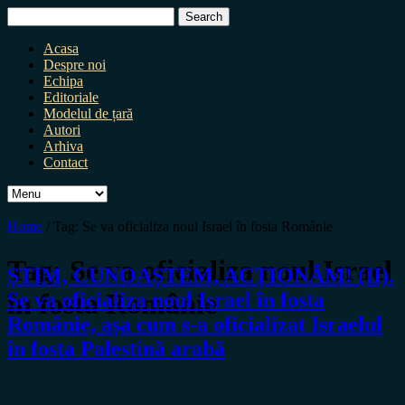
Search
for:
Acasa
Despre noi
Echipa
Editoriale
Modelul de țară
Autori
Arhiva
Contact
Home
/
Tag:
Se va oficializa noul Israel în fosta Românie
Tag:
Se va oficializa noul Israel
ȘTIM, CUNOAȘTEM, ACȚIONĂM! (II).
în fosta Românie
Se va oficializa noul Israel în fosta
Românie, așa cum s-a oficializat Israelul
în fosta Palestină arabă