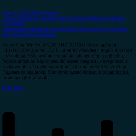
June 11, 2024
Miron Manega
Arhiva
Certitudinea print
Dezvăluiri
Istorie
Opinii
Tema de gândire
0 Comment
antisemitism
certitudinea.ro
ortodox
Radu Theodoru
Se va oficializa
noul Israel în fosta Românie
Autor: Gen. Mr. Av. RADU THEODORU Articol apărut în
CERTITUDINEA Nr. 152 1. Lămuriri Vânzoleala tragică din Gaza
a răscolit până și conștiințele moțăinde ale neutrilor, a politicilor,
împăciuitoriștilor. Majoritatea din aceste categorii de iresponsabili
social ventilează cugetarea profundă că sunt evrei răi și evrei buni.
Cugetare de analfabeți. Sunt evrei nazisto-sioniști, ultranaționaliști,
fundamentaliști, otrăviți…
Read More