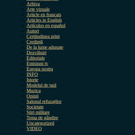
Arhiva
Arte vizuale
Article en français
Articles in English
Artículos en español
Autori
Certitudinea print
Credință
De la lume adunate
Dezvăluiri
Editoriale
Emisiuni tv
Europa nostra
INFO
Istorie
Modelul de țară
Muzica
Opinii
Salonul refuzaților
Societate
Știri militare
Tema de gândire
Uncategorized
VIDEO