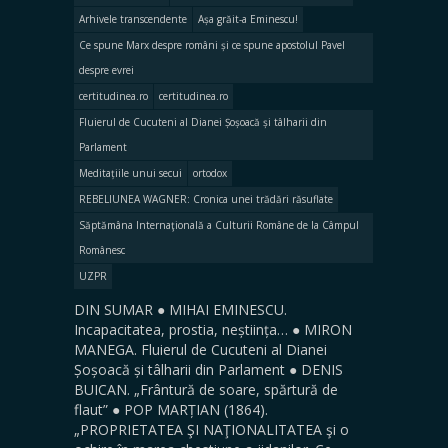
Arhivele transcendente
Așa grăit-a Eminescu!
Ce spune Marx despre români și ce spune apostolul Pavel
despre evrei
certitudinea.ro
certitudinea.ro
Fluierul de Cucuteni al Dianei Șoșoacă și tâlharii din
Parlament
Meditațiile unui secui
ortodox
REBELIUNEA WAGNER: Cronica unei trădări răsuflate
Săptămâna Internaţională a Culturii Române de la Câmpul
Românesc
UZPR
DIN SUMAR ● MIHAI EMINESCU.
Incapacitatea, prostia, neștiința… ● MIRON
MANEGA. Fluierul de Cucuteni al Dianei
Șoșoacă și tâlharii din Parlament ● DENIS
BUICAN. „Frântură de soare, spărtură de
flaut” ● POP MARȚIAN (1864).
„PROPRIETATEA ŞI NAŢIONALITATEA şi o