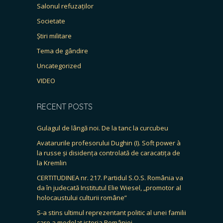
Salonul refuzaților
Societate
Știri militare
Tema de gândire
Uncategorized
VIDEO
RECENT POSTS
Gulagul de lângă noi. De la tanc la curcubeu
Avatarurile profesorului Dughin (I). Soft power à
la russe și disidența controlată de caracatița de
la Kremlin
CERTITUDINEA nr. 217. Partidul S.O.S. România va
da în judecată Institutul Elie Wiesel, „promotor al
holocaustului culturii române”
S-a stins ultimul reprezentant politic al unei familii
care a modelat istoria României