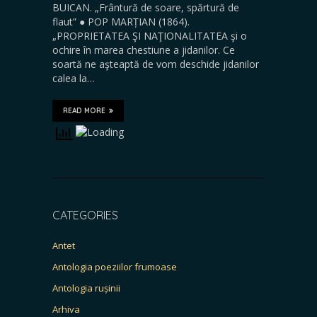
BUICAN. „Frântură de soare, spărtură de
flaut” ● POP MARȚIAN (1864).
„PROPRIETATEA ŞI NAŢIONALITATEA şi o
ochire în marea chestiune a jidanilor. Ce
soartă ne aşteaptă de vom deschide jidanilor
calea la…
READ MORE
CATEGORIES
Antet
Antologia poeziilor frumoase
Antologia rușinii
Arhiva