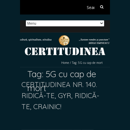
Search
for:
Home
/
Tag:
5G cu cap de mort
Tag:
5G cu cap de
CERTITUDINEA NR. 140.
mort
RIDICĂ-TE, GYR, RIDICĂ-
TE, CRAINIC!