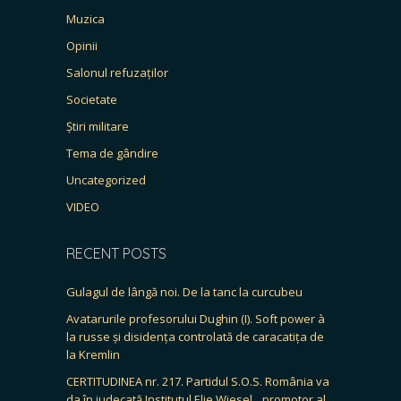
Muzica
Opinii
Salonul refuzaților
Societate
Știri militare
Tema de gândire
Uncategorized
VIDEO
RECENT POSTS
Gulagul de lângă noi. De la tanc la curcubeu
Avatarurile profesorului Dughin (I). Soft power à
la russe și disidența controlată de caracatița de
la Kremlin
CERTITUDINEA nr. 217. Partidul S.O.S. România va
da în judecată Institutul Elie Wiesel, „promotor al