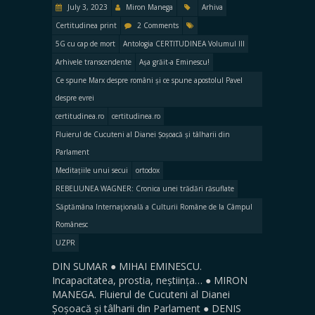
July 3, 2023
Miron Manega
Arhiva
Certitudinea print
2 Comments
5G cu cap de mort
Antologia CERTITUDINEA Volumul III
Arhivele transcendente
Așa grăit-a Eminescu!
Ce spune Marx despre români și ce spune apostolul Pavel
despre evrei
certitudinea.ro
certitudinea.ro
Fluierul de Cucuteni al Dianei Șoșoacă și tâlharii din
Parlament
Meditațiile unui secui
ortodox
REBELIUNEA WAGNER: Cronica unei trădări răsuflate
Săptămâna Internaţională a Culturii Române de la Câmpul
Românesc
UZPR
DIN SUMAR ● MIHAI EMINESCU.
Incapacitatea, prostia, neștiința… ● MIRON
MANEGA. Fluierul de Cucuteni al Dianei
Șoșoacă și tâlharii din Parlament ● DENIS