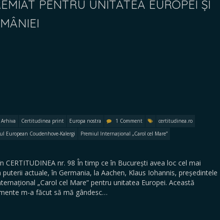
REMIAT PENTRU UNITATEA EUROPEI ȘI
MÂNIEI
Arhiva
Certitudinea print
Europa nostra
1 Comment
certitudinea.ro
ul European Coudenhove-Kalergi
Premiul Internațional „Carol cel Mare”
în CERTITUDINEA nr. 98 În timp ce în București avea loc cel mai
a puterii actuale, în Germania, la Aachen, Klaus Iohannis, președintele
ternațional „Carol cel Mare” pentru unitatea Europei. Această
nimente m-a făcut să mă gândesc…