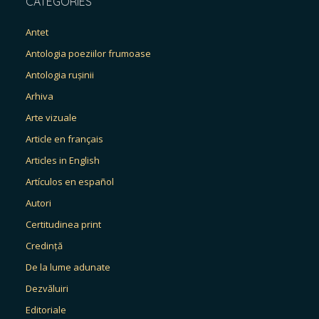
CATEGORIES
Antet
Antologia poeziilor frumoase
Antologia rușinii
Arhiva
Arte vizuale
Article en français
Articles in English
Artículos en español
Autori
Certitudinea print
Credință
De la lume adunate
Dezvăluiri
Editoriale