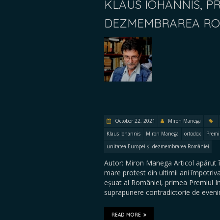
KLAUS IOHANNIS, P
DEZMEMBRAREA RO
October 22, 2021
Miron Manega
Klaus Iohannis
Miron Manega
ortodox
Premi
unitatea Europei și dezmembrarea României
Autor: Miron Manega Articol apărut 
mare protest din ultimii ani împotriv
eșuat al României, primea Premiul In
suprapunere contradictorie de eve
READ MORE