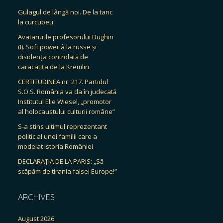
Gulagul de lângă noi. De la tanc
la curcubeu
Avatarurile profesorului Dughin
(I). Soft power à la russe și
disidența controlată de
caracatița de la Kremlin
CERTITUDINEA nr. 217. Partidul
S.O.S. România va da în judecată
Institutul Elie Wiesel, „promotor
al holocaustului culturii române”
S-a stins ultimul reprezentant
politic al unei familii care a
modelat istoria României
DECLARAȚIA DE LA PARIS: „Să
scăpăm de tirania falsei Europe!”
ARCHIVES
August 2026