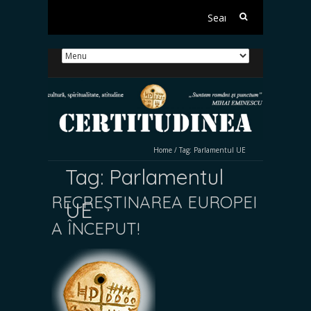
Search
for:
Home
/
Tag:
Parlamentul UE
Tag:
Parlamentul
RECREȘTINAREA EUROPEI
UE
A ÎNCEPUT!