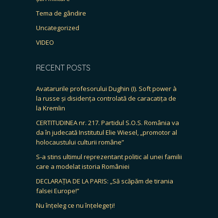
Tema de gândire
Uncategorized
VIDEO
RECENT POSTS
Avatarurile profesorului Dughin (I). Soft power à
la russe și disidența controlată de caracatița de
la Kremlin
CERTITUDINEA nr. 217. Partidul S.O.S. România va
da în judecată Institutul Elie Wiesel, „promotor al
holocaustului culturii române”
S-a stins ultimul reprezentant politic al unei familii
care a modelat istoria României
DECLARAȚIA DE LA PARIS: „Să scăpăm de tirania
falsei Europe!”
Nu înțeleg ce nu înțelegeți!