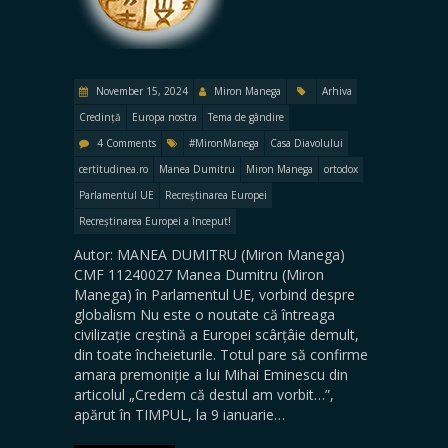
November 15, 2024
Miron Manega
Arhiva
Credință
Europa nostra
Tema de gândire
4 Comments
#MironManega
Casa Diavolului
certitudinea.ro
Manea Dumitru
Miron Manega
ortodox
Parlamentul UE
Recreștinarea Europei
Recreștinarea Europei a început!
Autor: MANEA DUMITRU (Miron Manega)
CMF 11240027 Manea Dumitru (Miron
Manega) în Parlamentul UE, vorbind despre
globalism Nu este o noutate că întreaga
civilizație creștină a Europei scârțâie demult,
din toate încheieturile. Totul pare să confirme
amara premoniție a lui Mihai Eminescu din
articolul „Credem că destul am vorbit…”,
apărut în TIMPUL, la 9 ianuarie…