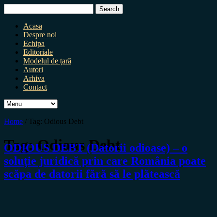
Search
for:
Acasa
Despre noi
Echipa
Editoriale
Modelul de țară
Autori
Arhiva
Contact
Home
/
Tag:
Odious Debt
Tag:
Odious Debt
ODIOUS DEBT (Datorii odioase) – o
soluție juridică prin care România poate
scăpa de datorii fără să le plătească