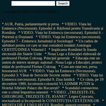
Search
for:
Copyright © 2026, CERTITUDINEA.
* AUR, Patria, parlamentarele și presa
* VIDEO. Viata lui
Eminescu (Necenzurat). Episodul 4: Războiul pentru Transilvania și
România
* VIDEO. Viața lui Eminescu (necenzurat). Episodul 6 –
Prietenii și Dușmanii
* VIDEO. Viața lui Eminescu (necenzurat).
Episodul 7 – Eminescu Jurnalistul și Sociologul
* Un cadou de
sărbători pentru cei care se mai consideră români! Antologia
CERTITUDINEA Volumul I
* Implicarea României în frauda
electorală din Statele Unite
* Noua Lege a Educației elaborată de
profesorul Florian Colceag. Principii generale
* Educația este un
sistem de interes strategic național - Noua Lege a Educației, proiect
inițiat de profesorul Florian Colceag
* Cum am ratat noi, presa,
fenomenul AUR
* VIDEO. Viața lui Eminescu (Necenzurat).
Episodul 3: Vânat de Serviciile Secrete străine
* VIDEO. Viața lui
Eminescu (necenzurat). Episodul 9. Ziua fatidică
* Ce căuta, pe 19
decembrie 1989, locotenent-colonelul VLADIMIR PUTIN la
Hotelul Athénée Palace din București?
* Scandalul coronavirus
este o crimă împotriva omenirii
* VIDEO. „TREZEȘTE-TE,
GHEORGHE, TREZEȘTE-TE, IOANE!”. Legea Cojocaru,
reactualizată și încorporată în CONSTITUȚIA CETĂȚENILOR
*
MEDITAȚIILE UNUI SECUI. Românii, singurii europeni
*