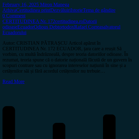
February 16, 2025
Miron Manega
Arhiva
Certitudinea print
Dezvăluiri
Istorie
Tema de gândire
0 Comment
CERTITUDINEA Nr. 172
certitudinea.ro
Datorii
odioase
Ecuador
Odious Debt
ortodox
Rafael Correa
salvatorul
Ecuadorului
Autor: CRISTIAN PĂTRAȘCU Articol apărut în
CERTITUDINEA Nr. 172 ECUADOR, țara care a reușit Să
vorbim, cu multă îndrăzneală, despre teoria datoriilor odioase. În
rezumat, teoria spune că o datorie națională făcută de un guvern în
scopuri contrare sau cu ignorarea intereselor națiunii în sine și a
cetățenilor săi și fără acordul cetățenilor nu trebuie…
Read More