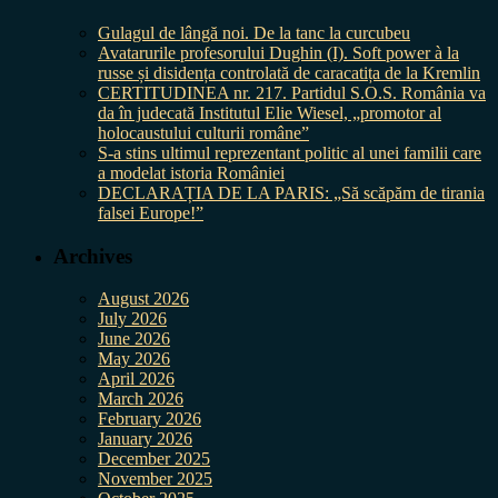
Gulagul de lângă noi. De la tanc la curcubeu
Avatarurile profesorului Dughin (I). Soft power à la
russe și disidența controlată de caracatița de la Kremlin
CERTITUDINEA nr. 217. Partidul S.O.S. România va
da în judecată Institutul Elie Wiesel, „promotor al
holocaustului culturii române”
S-a stins ultimul reprezentant politic al unei familii care
a modelat istoria României
DECLARAȚIA DE LA PARIS: „Să scăpăm de tirania
falsei Europe!”
Archives
August 2026
July 2026
June 2026
May 2026
April 2026
March 2026
February 2026
January 2026
December 2025
November 2025