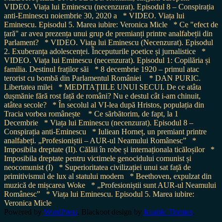
VIDEO. Viața lui Eminescu (necenzurat). Episodul 8 – Conspirația
anti-Eminescu noiembrie 30, 2020 a
* VIDEO. Viața lui
Eminescu. Episodul 5. Marea iubire: Veronica Micle
* Ce "efect de
țară" ar avea prezența unui grup de premianți printre analfabeții din
Parlament?
* VIDEO. Viața lui Eminescu (Necenzurat). Episodul
2. Exuberanța adolescenței. Începuturile poetice și jurnalistice
*
VIDEO. Viața lui Eminescu (necenzurat). Episodul 1: Copilăria și
familia. Destinul fraților săi
* 8 decembrie 1920 – primul atac
terorist cu bombă din Parlamentul României
* DAN PURIC.
Libertatea milei
* MEDITAȚIILE UNUI SECUI. De ce atâta
dușmănie fără rost față de români? Nu e destul cât i-am chinuit,
atâtea secole?
* În secolul al VI-lea după Hristos, populația din
Tracia vorbea românește
* Ce sărbătorim, de fapt, la 1
Decembrie
* Viața lui Eminescu (necenzurat). Episodul 8 –
Conspirația anti-Eminescu
* Iuliean Horneț, un premiant printre
analfabeți. „Profesioniștii – AUR-ul Neamului Românesc”
*
Imposibila dreptate (II). Călăii în robe și internaționala ticăloșilor
*
Imposibila dreptate pentru victimele genocidului comunist și
neocomunist (I)
* Superioritatea civilizației unui sat față de
primitivismul de lux al statului modern
* Beethoven, expulzat din
muzică de mișcarea Woke
* „Profesioniștii sunt AUR-ul Neamului
Românesc”
* Viața lui Eminescu. Episodul 5. Marea iubire:
Veronica Micle
Powered by
WordPress
. Blackoot design by
Iceable Themes
.