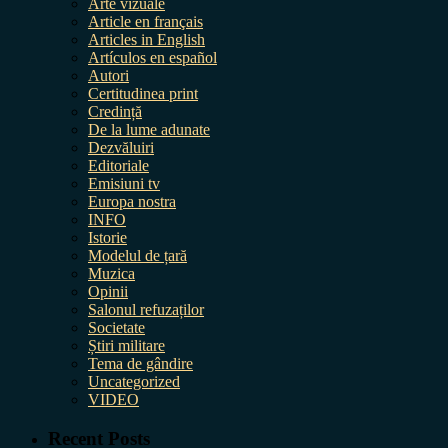
Arte vizuale
Article en français
Articles in English
Artículos en español
Autori
Certitudinea print
Credință
De la lume adunate
Dezvăluiri
Editoriale
Emisiuni tv
Europa nostra
INFO
Istorie
Modelul de țară
Muzica
Opinii
Salonul refuzaților
Societate
Știri militare
Tema de gândire
Uncategorized
VIDEO
Recent Posts