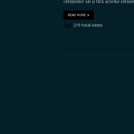
cetățenilor săi și fără acordul cetățe
READ MORE
219 total views