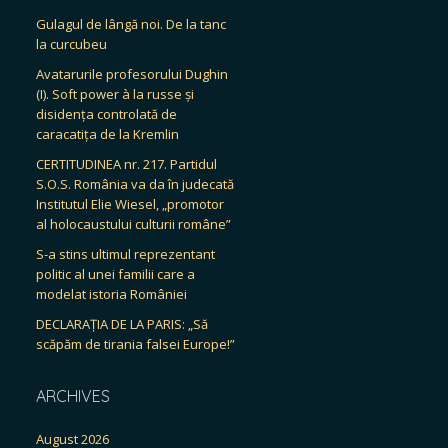
Gulagul de lângă noi. De la tanc
la curcubeu
Avatarurile profesorului Dughin
(I). Soft power à la russe și
disidența controlată de
caracatița de la Kremlin
CERTITUDINEA nr. 217. Partidul
S.O.S. România va da în judecată
Institutul Elie Wiesel, „promotor
al holocaustului culturii române”
S-a stins ultimul reprezentant
politic al unei familii care a
modelat istoria României
DECLARAȚIA DE LA PARIS: „Să
scăpăm de tirania falsei Europe!”
ARCHIVES
August 2026