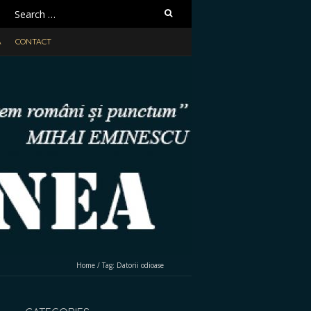
Search
for:
A
CONTACT
Home
/
Tag:
Datorii odioase