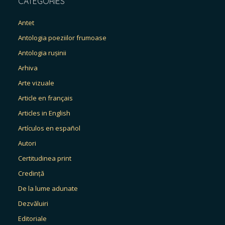
CATEGORIES
Antet
Antologia poeziilor frumoase
Antologia rușinii
Arhiva
Arte vizuale
Article en français
Articles in English
Artículos en español
Autori
Certitudinea print
Credință
De la lume adunate
Dezvăluiri
Editoriale