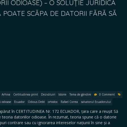
II ODIOASE) – O SOLUȚIE JURIDICĂ
 POATE SCĂPA DE DATORII FĂRĂ SĂ
Arhiva
Certitudinea print
Dezvăluiri
Istorie
Tema de gândire
0 Comment
i odioase
Ecuador
Odious Debt
ortodox
Rafael Correa
salvatorul Ecuadorului
apărut în CERTITUDINEA Nr. 172 ECUADOR, țara care a reușit Să
 teoria datoriilor odioase. În rezumat, teoria spune că o datorie
uri contrare sau cu ignorarea intereselor națiunii în sine și a