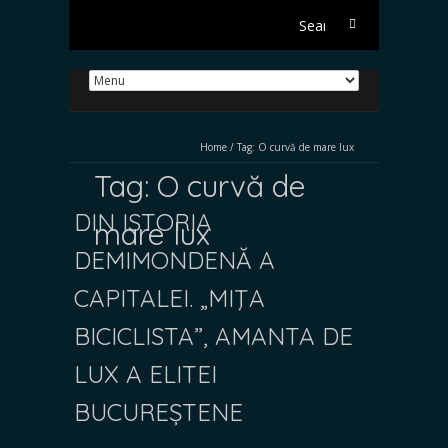
Search
for:
Home
/
Tag:
O curvă de mare lux
Tag:
O curvă de
DIN ISTORIA
mare lux
DEMIMONDENĂ A
CAPITALEI. „MIŢA
BICICLISTA”, AMANTA DE
LUX A ELITEI
BUCUREȘTENE