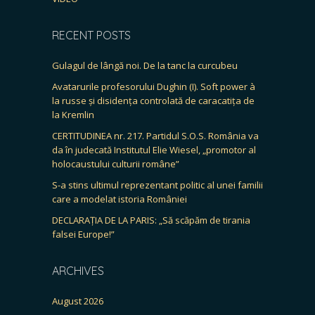
RECENT POSTS
Gulagul de lângă noi. De la tanc la curcubeu
Avatarurile profesorului Dughin (I). Soft power à
la russe și disidența controlată de caracatița de
la Kremlin
CERTITUDINEA nr. 217. Partidul S.O.S. România va
da în judecată Institutul Elie Wiesel, „promotor al
holocaustului culturii române”
S-a stins ultimul reprezentant politic al unei familii
care a modelat istoria României
DECLARAȚIA DE LA PARIS: „Să scăpăm de tirania
falsei Europe!”
ARCHIVES
August 2026