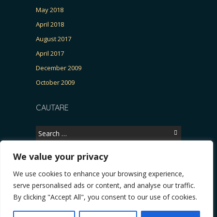
May 2018
April 2018
August 2017
April 2017
December 2009
October 2009
CAUTARE
Search
for:
We value your privacy
We use cookies to enhance your browsing experience,
Copyright © 2026, CERTITUDINEA.
serve personalised ads or content, and analyse our traffic.
R, Patria, parlamentarele și presa
* VIDEO. Viata lui Eminescu (Necenzurat). Episodu
By clicking "Accept All", you consent to our use of cookies.
Powered by
WordPress
. Blackoot design by
Iceable