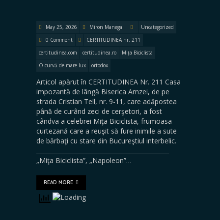
May 25, 2026
Miron Manega
Uncategorized
0 Comment
CERTITUDINEA nr. 211
certitudinea.com
certitudinea.ro
Miţa Biciclista
O curvă de mare lux
ortodox
Articol apărut în CERTITUDINEA Nr. 211 Casa
impozantă de lângă Biserica Amzei, de pe
strada Cristian Tell, nr. 9-11, care adăpostea
până de curând zeci de cerşetori, a fost
cândva a celebrei Miţa Biciclista, frumoasa
curtezană care a reuşit să fure inimile a sute
de bărbaţi cu stare din Bucureştiul interbelic.
_____________________________________________
„Miţa Biciclista”, „Napoleon”…
READ MORE