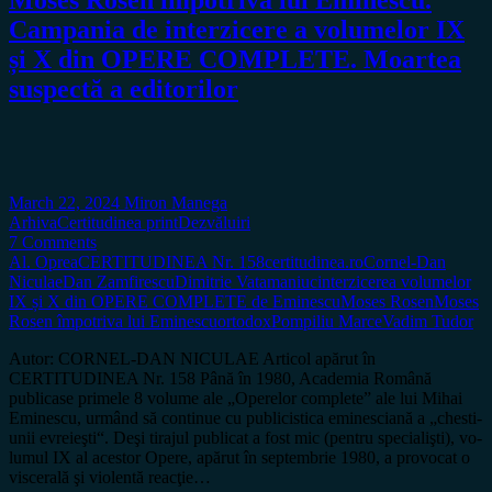
Campania de interzicere a volumelor IX
și X din OPERE COMPLETE. Moartea
suspectă a editorilor
March 22, 2024
Miron Manega
Arhiva
Certitudinea print
Dezvăluiri
7 Comments
Al. Oprea
CERTITUDINEA Nr. 158
certitudinea.ro
Cornel-Dan
Niculae
Dan Zamfirescu
Dimitrie Vatamaniuc
interzicerea volumelor
IX și X din OPERE COMPLETE de Eminescu
Moses Rosen
Moses
Rosen împotriva lui Eminescu
ortodox
Pompiliu Marce
Vadim Tudor
Autor: CORNEL-DAN NICULAE Articol apărut în
CERTITUDINEA Nr. 158 Până în 1980, Academia Română
publicase primele 8 vo­­­­lu­me ale „Operelor complete” ale lui Mihai
Eminescu, ur­mând să con­­ti­nue cu pu­bli­­cistica eminesciană a „ches­ti­
u­nii evre­­­ieşti“. Deşi tirajul publicat a fost mic (pentru speci­a­lişti), vo­
lu­mul IX al acestor Opere, apărut în sep­tem­brie 1980, a pro­vo­cat o
vis­ce­ra­lă şi vio­len­tă reacţie…