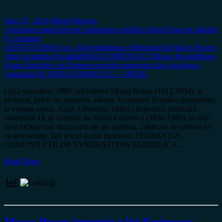
June 25, 2024
Miron Manega
Antologia rușinii
Arhiva
Certitudinea print
Dezvăluiri
Tema de gândire
0 Comment
CERTITUDINEA nr. 164
certitudinea.ro
Memoriul lui Moses Rosen
către Academia Română
MIHAI EMINNESCU
Moses Rosen
Moses
Rosen împotriva lui Eminescu
ortodox
retragerea din circulație a
volumului IX MIHAI EMINESCU - OPERE
La12 octombrie 1980. șef-rabinul Moses Rosen (1912-1994) a
protestat, printr-un memoriu adresat Academiei Române (președinte,
la vremea aceea, Acad. Gheorghe Mihoc) împotriva publicării
volumului IX al operelor lui Mihai Eminescu (1850-1889), în care
erau incluse mai multe articole ale acestuia, calificate de rabinul șef
ca anti-semite. Iată textul acelui memoriu: FEDERAŢIA
COMUNITĂŢILOR EVREIEŞTI DIN REPUBLICA…
Read More
Moses Rosen împotriva lui Eminescu.