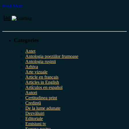
Read More
Categories
Antet
Antologia poeziilor frumoase
Antologia rușinii
Arhiva
Arte vizuale
Article en français
Articles in English
Artículos en español
Autori
Certitudinea print
Credință
De la lume adunate
Dezvăluiri
Editoriale
Emisiuni tv
Europa nostra