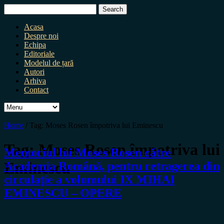
Search
for:
Acasa
Despre noi
Echipa
Editoriale
Modelul de țară
Autori
Arhiva
Contact
Home
/
Tag:
Moses Rosen împotriva lui Eminescu
Tag:
Moses Rosen împotriva lui
Memoriul lui Moses Rosen către
Eminescu
Academia Română, pentru retragerea din
circulație a volumului IX MIHAI
EMINESCU – OPERE