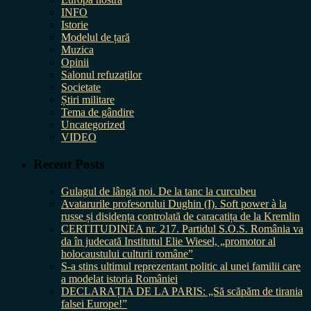
INFO
Istorie
Modelul de țară
Muzica
Opinii
Salonul refuzaților
Societate
Știri militare
Tema de gândire
Uncategorized
VIDEO
Recent Posts
Gulagul de lângă noi. De la tanc la curcubeu
Avatarurile profesorului Dughin (I). Soft power à la
russe și disidența controlată de caracatița de la Kremlin
CERTITUDINEA nr. 217. Partidul S.O.S. România va
da în judecată Institutul Elie Wiesel, „promotor al
holocaustului culturii române”
S-a stins ultimul reprezentant politic al unei familii care
a modelat istoria României
DECLARAȚIA DE LA PARIS: „Să scăpăm de tirania
falsei Europe!”