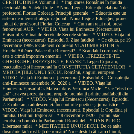
CERTITUDINEA Volumul I
* Implicarea României în frauda
electorală din Statele Unite
* Noua Lege a Educației elaborată de
profesorul Florian Colceag. Principii generale
* Educația este un
sistem de interes strategic național - Noua Lege a Educației, proiect
inițiat de profesorul Florian Colceag
* Cum am ratat noi, presa,
fenomenul AUR
* VIDEO. Viața lui Eminescu (Necenzurat).
Episodul 3: Vânat de Serviciile Secrete străine
* VIDEO. Viața lui
Eminescu (necenzurat). Episodul 9. Ziua fatidică
* Ce căuta, pe 19
decembrie 1989, locotenent-colonelul VLADIMIR PUTIN la
Hotelul Athénée Palace din București?
* Scandalul coronavirus
este o crimă împotriva omenirii
* VIDEO. „TREZEȘTE-TE,
GHEORGHE, TREZEȘTE-TE, IOANE!”. Legea Cojocaru,
reactualizată și încorporată în CONSTITUȚIA CETĂȚENILOR
*
MEDITAȚIILE UNUI SECUI. Românii, singurii europeni
*
VIDEO. Viața lui Eminescu (necenzurat). Episodul 8 – Conspirația
anti-Eminescu noiembrie 30, 2020 a
* VIDEO. Viața lui
Eminescu. Episodul 5. Marea iubire: Veronica Micle
* Ce "efect de
țară" ar avea prezența unui grup de premianți printre analfabeții din
Parlament?
* VIDEO. Viața lui Eminescu (Necenzurat). Episodul
2. Exuberanța adolescenței. Începuturile poetice și jurnalistice
*
VIDEO. Viața lui Eminescu (necenzurat). Episodul 1: Copilăria și
familia. Destinul fraților săi
* 8 decembrie 1920 – primul atac
terorist cu bombă din Parlamentul României
* DAN PURIC.
Libertatea milei
* MEDITAȚIILE UNUI SECUI. De ce atâta
dușmănie fără rost față de români? Nu e destul cât i-am chinuit,