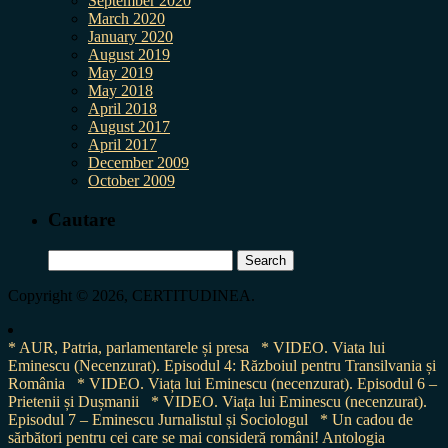
September 2020
March 2020
January 2020
August 2019
May 2019
May 2018
April 2018
August 2017
April 2017
December 2009
October 2009
Cautare
Search
for:
Copyright © 2026, CERTITUDINEA.
* AUR, Patria, parlamentarele și presa
* VIDEO. Viata lui
Eminescu (Necenzurat). Episodul 4: Războiul pentru Transilvania și
România
* VIDEO. Viața lui Eminescu (necenzurat). Episodul 6 –
Prietenii și Dușmanii
* VIDEO. Viața lui Eminescu (necenzurat).
Episodul 7 – Eminescu Jurnalistul și Sociologul
* Un cadou de
sărbători pentru cei care se mai consideră români! Antologia