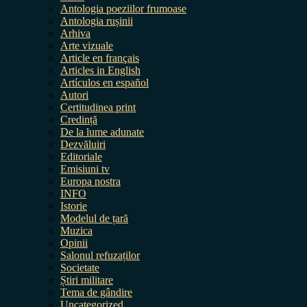
Antologia poeziilor frumoase
Antologia rușinii
Arhiva
Arte vizuale
Article en français
Articles in English
Artículos en español
Autori
Certitudinea print
Credință
De la lume adunate
Dezvăluiri
Editoriale
Emisiuni tv
Europa nostra
INFO
Istorie
Modelul de țară
Muzica
Opinii
Salonul refuzaților
Societate
Știri militare
Tema de gândire
Uncategorized