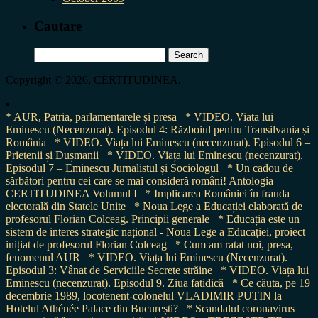
Cautare
Search
for:
Copyright © 2026, CERTITUDINEA.
* AUR, Patria, parlamentarele și presa
* VIDEO. Viata lui
Eminescu (Necenzurat). Episodul 4: Războiul pentru Transilvania și
România
* VIDEO. Viața lui Eminescu (necenzurat). Episodul 6 –
Prietenii și Dușmanii
* VIDEO. Viața lui Eminescu (necenzurat).
Episodul 7 – Eminescu Jurnalistul și Sociologul
* Un cadou de
sărbători pentru cei care se mai consideră români! Antologia
CERTITUDINEA Volumul I
* Implicarea României în frauda
electorală din Statele Unite
* Noua Lege a Educației elaborată de
profesorul Florian Colceag. Principii generale
* Educația este un
sistem de interes strategic național - Noua Lege a Educației, proiect
inițiat de profesorul Florian Colceag
* Cum am ratat noi, presa,
fenomenul AUR
* VIDEO. Viața lui Eminescu (Necenzurat).
Episodul 3: Vânat de Serviciile Secrete străine
* VIDEO. Viața lui
Eminescu (necenzurat). Episodul 9. Ziua fatidică
* Ce căuta, pe 19
decembrie 1989, locotenent-colonelul VLADIMIR PUTIN la
Hotelul Athénée Palace din București?
* Scandalul coronavirus