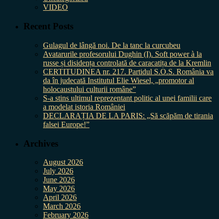
VIDEO
Recent Posts
Gulagul de lângă noi. De la tanc la curcubeu
Avatarurile profesorului Dughin (I). Soft power à la
russe și disidența controlată de caracatița de la Kremlin
CERTITUDINEA nr. 217. Partidul S.O.S. România va
da în judecată Institutul Elie Wiesel, „promotor al
holocaustului culturii române”
S-a stins ultimul reprezentant politic al unei familii care
a modelat istoria României
DECLARAȚIA DE LA PARIS: „Să scăpăm de tirania
falsei Europe!”
Archives
August 2026
July 2026
June 2026
May 2026
April 2026
March 2026
February 2026