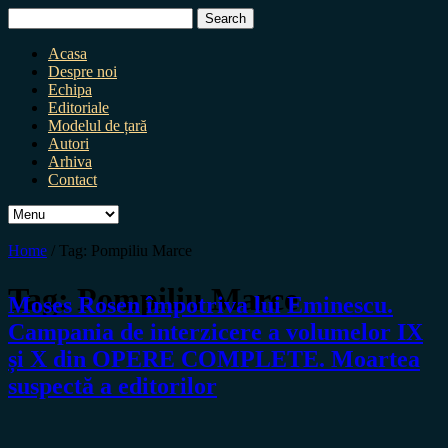
Search
for:
Acasa
Despre noi
Echipa
Editoriale
Modelul de țară
Autori
Arhiva
Contact
Home
/
Tag:
Pompiliu Marce
Tag:
Pompiliu Marce
Moses Rosen împotriva lui Eminescu.
Campania de interzicere a volumelor IX
și X din OPERE COMPLETE. Moartea
suspectă a editorilor