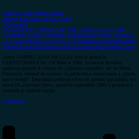
March 22, 2024
Miron Manega
Arhiva
Certitudinea print
Dezvăluiri
7 Comments
Al. Oprea
CERTITUDINEA Nr. 158
certitudinea.ro
Cornel-Dan
Niculae
Dan Zamfirescu
Dimitrie Vatamaniuc
interzicerea volumelor
IX și X din OPERE COMPLETE de Eminescu
Moses Rosen
Moses
Rosen împotriva lui Eminescu
ortodox
Pompiliu Marce
Vadim Tudor
Autor: CORNEL-DAN NICULAE Articol apărut în
CERTITUDINEA Nr. 158 Până în 1980, Academia Română
publicase primele 8 vo­­­­lu­me ale „Operelor complete” ale lui Mihai
Eminescu, ur­mând să con­­ti­nue cu pu­bli­­cistica eminesciană a „ches­ti­
u­nii evre­­­ieşti“. Deşi tirajul publicat a fost mic (pentru speci­a­lişti), vo­
lu­mul IX al acestor Opere, apărut în sep­tem­brie 1980, a pro­vo­cat o
vis­ce­ra­lă şi vio­len­tă reacţie…
Read More