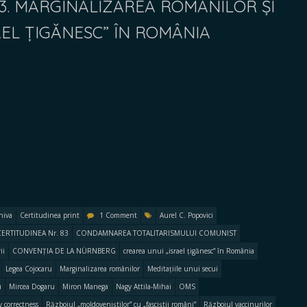
83. MARGINALIZAREA ROMÂNILOR ȘI
AEL ȚIGĂNESC” ÎN ROMÂNIA
hiva
Certitudinea print
1 Comment
Aurel C. Popovici
CERTITUDINEA Nr. 83
CONDAMNAREA TOTALITARISMULUI COMUNIST
ii
CONVENȚIA DE LA NÜRNBERG
crearea unui „israel țigănesc” în România
Legea Cojocaru
Marginalizarea românilor
Meditațiile unui secui
u
Mircea Dogaru
Miron Manega
Nagy Attila-Mihai
OMS
ly correctness
Războiul „moldoveniștilor” cu „fasciștii români”
Războiul vaccinurilor