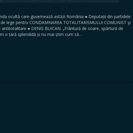
 ocultă care guvernează astăzi România ● Deputații din partidele
ctul de lege pentru CONDAMNAREA TOTALITARISMULUI COMUNIST şi
e antitotalitare ● DENIS BUICAN. „Frântură de soare, spărtură de
m o țară splendidă și nu mai știm cum să…