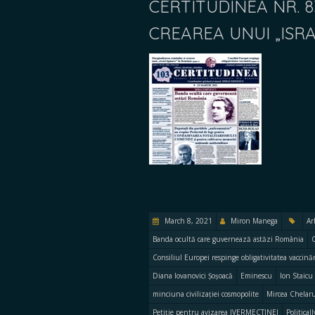
CERTITUDINEA NR. 
CREAREA UNUI „ISR
March 8, 2021
Miron Manega
Ar
Banda ocultă care guvernează astăzi România
Consiliul Europei respinge obligativitatea vaccinăr
Diana Iovanovici Șoșoacă
Eminescu
Ion Staicu
minciuna civilizației cosmopolite
Mircea Chelar
Petiție pentru avizarea IVERMECTINEI
Political