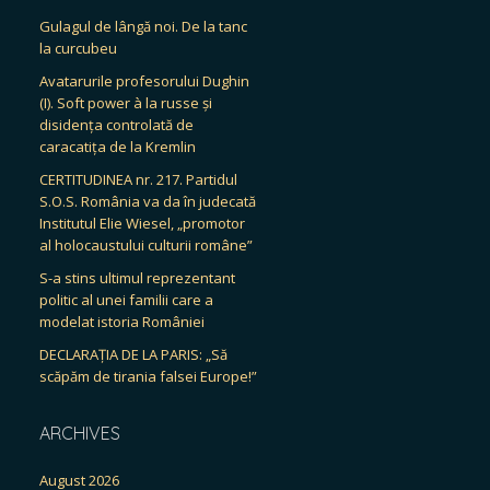
Gulagul de lângă noi. De la tanc
la curcubeu
Avatarurile profesorului Dughin
(I). Soft power à la russe și
disidența controlată de
caracatița de la Kremlin
CERTITUDINEA nr. 217. Partidul
S.O.S. România va da în judecată
Institutul Elie Wiesel, „promotor
al holocaustului culturii române”
S-a stins ultimul reprezentant
politic al unei familii care a
modelat istoria României
DECLARAȚIA DE LA PARIS: „Să
scăpăm de tirania falsei Europe!”
ARCHIVES
August 2026