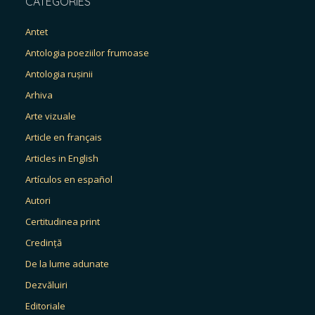
CATEGORIES
Antet
Antologia poeziilor frumoase
Antologia rușinii
Arhiva
Arte vizuale
Article en français
Articles in English
Artículos en español
Autori
Certitudinea print
Credință
De la lume adunate
Dezvăluiri
Editoriale