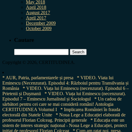
May 2018
April 2018
August 2017
April 2017
December 2009
October 2009
Cautare
Search
for:
Copyright © 2026, CERTITUDINEA.
* AUR, Patria, parlamentarele și presa
* VIDEO. Viata lui
Eminescu (Necenzurat). Episodul 4: Războiul pentru Transilvania și
România
* VIDEO. Viața lui Eminescu (necenzurat). Episodul 6 –
Prietenii și Dușmanii
* VIDEO. Viața lui Eminescu (necenzurat).
Episodul 7 – Eminescu Jurnalistul și Sociologul
* Un cadou de
sărbători pentru cei care se mai consideră români! Antologia
CERTITUDINEA Volumul I
* Implicarea României în frauda
electorală din Statele Unite
* Noua Lege a Educației elaborată de
profesorul Florian Colceag. Principii generale
* Educația este un
sistem de interes strategic național - Noua Lege a Educației, proiect
inițiat de profesorul Florian Colceag
* Cum am ratat noi, presa,