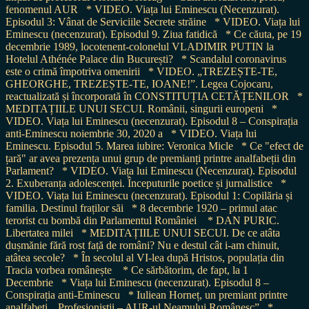
fenomenul AUR
* VIDEO. Viața lui Eminescu (Necenzurat).
Episodul 3: Vânat de Serviciile Secrete străine
* VIDEO. Viața lui
Eminescu (necenzurat). Episodul 9. Ziua fatidică
* Ce căuta, pe 19
decembrie 1989, locotenent-colonelul VLADIMIR PUTIN la
Hotelul Athénée Palace din București?
* Scandalul coronavirus
este o crimă împotriva omenirii
* VIDEO. „TREZEȘTE-TE,
GHEORGHE, TREZEȘTE-TE, IOANE!”. Legea Cojocaru,
reactualizată și încorporată în CONSTITUȚIA CETĂȚENILOR
*
MEDITAȚIILE UNUI SECUI. Românii, singurii europeni
*
VIDEO. Viața lui Eminescu (necenzurat). Episodul 8 – Conspirația
anti-Eminescu noiembrie 30, 2020 a
* VIDEO. Viața lui
Eminescu. Episodul 5. Marea iubire: Veronica Micle
* Ce "efect de
țară" ar avea prezența unui grup de premianți printre analfabeții din
Parlament?
* VIDEO. Viața lui Eminescu (Necenzurat). Episodul
2. Exuberanța adolescenței. Începuturile poetice și jurnalistice
*
VIDEO. Viața lui Eminescu (necenzurat). Episodul 1: Copilăria și
familia. Destinul fraților săi
* 8 decembrie 1920 – primul atac
terorist cu bombă din Parlamentul României
* DAN PURIC.
Libertatea milei
* MEDITAȚIILE UNUI SECUI. De ce atâta
dușmănie fără rost față de români? Nu e destul cât i-am chinuit,
atâtea secole?
* În secolul al VI-lea după Hristos, populația din
Tracia vorbea românește
* Ce sărbătorim, de fapt, la 1
Decembrie
* Viața lui Eminescu (necenzurat). Episodul 8 –
Conspirația anti-Eminescu
* Iuliean Horneț, un premiant printre
analfabeți. „Profesioniștii – AUR-ul Neamului Românesc”
*