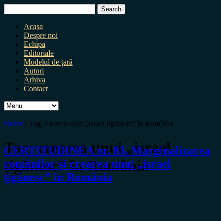
Search
for:
Acasa
Despre noi
Echipa
Editoriale
Modelul de țară
Autori
Arhiva
Contact
Home
/
Tag:
crearea unui „israel țigănesc” în România
Tag:
crearea unui „israel
CERTITUDINEA nr. 83. Marginalizarea
țigănesc” în România
românilor și crearea unui „israel
țigănesc” în România