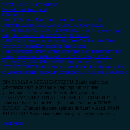
March 8, 2021
Miron Manega
Arhiva
Certitudinea print
1 Comment
Aurel C. Popovici
Banda ocultă care guvernează astăzi
România
CERTITUDINEA Nr. 83
CONDAMNAREA
TOTALITARISMULUI COMUNIST
Consiliul Europei respinge
obligativitatea vaccinării
CONVENȚIA DE LA
NÜRNBERG
crearea unui „israel țigănesc” în România
Diana
Iovanovici Șoșoacă
Eminescu
Ion Staicu
Legea
Cojocaru
Marginalizarea românilor
Meditațiile unui secui
minciuna
civilizației cosmopolite
Mircea Chelaru
Mircea Dogaru
Miron
Manega
Nagy Attila-Mihai
OMS
Petiție pentru avizarea
IVERMECTINEI
Politically correctness
Războiul „moldoveniștilor”
cu „fasciștii români”
Războiul vaccinurilor
UN NOU HOLOCAUST
DIN SUMAR ● MIHAI EMINESCU. Banda ocultă care
guvernează astăzi România ● Deputații din partidele
„anticomuniste” au respins Proiectul de lege pentru
CONDAMNAREA TOTALITARISMULUI COMUNIST şi
pentru cultivarea memoriei naţionale antitotalitare ● DENIS
BUICAN. „Frântură de soare, spărtură de flaut” ● Acad. IOAN
AUREL POP. Avem o țară splendidă și nu mai știm cum să…
Read More