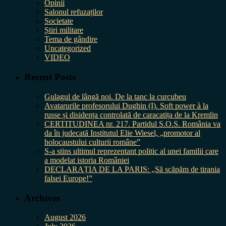
Opinii
Salonul refuzaților
Societate
Știri militare
Tema de gândire
Uncategorized
VIDEO
Recent Posts
Gulagul de lângă noi. De la tanc la curcubeu
Avatarurile profesorului Dughin (I). Soft power à la
russe și disidența controlată de caracatița de la Kremlin
CERTITUDINEA nr. 217. Partidul S.O.S. România va
da în judecată Institutul Elie Wiesel, „promotor al
holocaustului culturii române”
S-a stins ultimul reprezentant politic al unei familii care
a modelat istoria României
DECLARAȚIA DE LA PARIS: „Să scăpăm de tirania
falsei Europe!”
Archives
August 2026