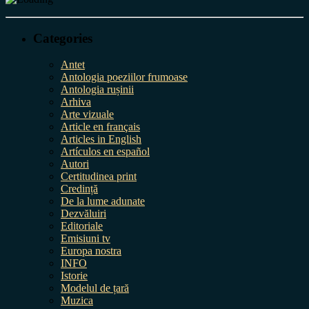
Categories
Antet
Antologia poeziilor frumoase
Antologia rușinii
Arhiva
Arte vizuale
Article en français
Articles in English
Artículos en español
Autori
Certitudinea print
Credință
De la lume adunate
Dezvăluiri
Editoriale
Emisiuni tv
Europa nostra
INFO
Istorie
Modelul de țară
Muzica