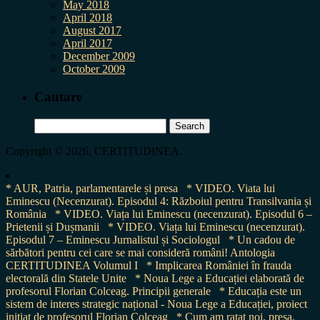
May 2018
April 2018
August 2017
April 2017
December 2009
October 2009
Cautare
Search
for:
Copyright © 2026, CERTITUDINEA.
* AUR, Patria, parlamentarele și presa
* VIDEO. Viata lui
Eminescu (Necenzurat). Episodul 4: Războiul pentru Transilvania și
România
* VIDEO. Viața lui Eminescu (necenzurat). Episodul 6 –
Prietenii și Dușmanii
* VIDEO. Viața lui Eminescu (necenzurat).
Episodul 7 – Eminescu Jurnalistul și Sociologul
* Un cadou de
sărbători pentru cei care se mai consideră români! Antologia
CERTITUDINEA Volumul I
* Implicarea României în frauda
electorală din Statele Unite
* Noua Lege a Educației elaborată de
profesorul Florian Colceag. Principii generale
* Educația este un
sistem de interes strategic național - Noua Lege a Educației, proiect
inițiat de profesorul Florian Colceag
* Cum am ratat noi, presa,