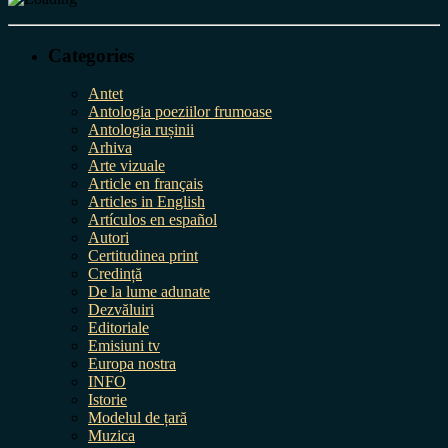
Categories
Antet
Antologia poeziilor frumoase
Antologia rușinii
Arhiva
Arte vizuale
Article en français
Articles in English
Artículos en español
Autori
Certitudinea print
Credință
De la lume adunate
Dezvăluiri
Editoriale
Emisiuni tv
Europa nostra
INFO
Istorie
Modelul de țară
Muzica