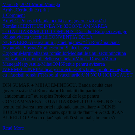
March 8, 2021
Miron Manega
Arhiva
Certitudinea print
1 Comment
Aurel C. Popovici
Banda ocultă care guvernează astăzi
România
CERTITUDINEA Nr. 83
CONDAMNAREA
TOTALITARISMULUI COMUNIST
Consiliul Europei respinge
obligativitatea vaccinării
CONVENȚIA DE LA
NÜRNBERG
crearea unui „israel țigănesc” în România
Diana
Iovanovici Șoșoacă
Eminescu
Ion Staicu
Legea
Cojocaru
Marginalizarea românilor
Meditațiile unui secui
minciuna
civilizației cosmopolite
Mircea Chelaru
Mircea Dogaru
Miron
Manega
Nagy Attila-Mihai
OMS
Petiție pentru avizarea
IVERMECTINEI
Politically correctness
Războiul „moldoveniștilor”
cu „fasciștii români”
Războiul vaccinurilor
UN NOU HOLOCAUST
DIN SUMAR ● MIHAI EMINESCU. Banda ocultă care
guvernează astăzi România ● Deputații din partidele
„anticomuniste” au respins Proiectul de lege pentru
CONDAMNAREA TOTALITARISMULUI COMUNIST şi
pentru cultivarea memoriei naţionale antitotalitare ● DENIS
BUICAN. „Frântură de soare, spărtură de flaut” ● Acad. IOAN
AUREL POP. Avem o țară splendidă și nu mai știm cum să…
Read More