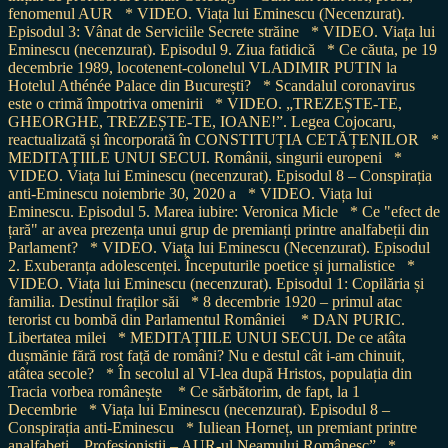
fenomenul AUR
* VIDEO. Viața lui Eminescu (Necenzurat).
Episodul 3: Vânat de Serviciile Secrete străine
* VIDEO. Viața lui
Eminescu (necenzurat). Episodul 9. Ziua fatidică
* Ce căuta, pe 19
decembrie 1989, locotenent-colonelul VLADIMIR PUTIN la
Hotelul Athénée Palace din București?
* Scandalul coronavirus
este o crimă împotriva omenirii
* VIDEO. „TREZEȘTE-TE,
GHEORGHE, TREZEȘTE-TE, IOANE!”. Legea Cojocaru,
reactualizată și încorporată în CONSTITUȚIA CETĂȚENILOR
*
MEDITAȚIILE UNUI SECUI. Românii, singurii europeni
*
VIDEO. Viața lui Eminescu (necenzurat). Episodul 8 – Conspirația
anti-Eminescu noiembrie 30, 2020 a
* VIDEO. Viața lui
Eminescu. Episodul 5. Marea iubire: Veronica Micle
* Ce "efect de
țară" ar avea prezența unui grup de premianți printre analfabeții din
Parlament?
* VIDEO. Viața lui Eminescu (Necenzurat). Episodul
2. Exuberanța adolescenței. Începuturile poetice și jurnalistice
*
VIDEO. Viața lui Eminescu (necenzurat). Episodul 1: Copilăria și
familia. Destinul fraților săi
* 8 decembrie 1920 – primul atac
terorist cu bombă din Parlamentul României
* DAN PURIC.
Libertatea milei
* MEDITAȚIILE UNUI SECUI. De ce atâta
dușmănie fără rost față de români? Nu e destul cât i-am chinuit,
atâtea secole?
* În secolul al VI-lea după Hristos, populația din
Tracia vorbea românește
* Ce sărbătorim, de fapt, la 1
Decembrie
* Viața lui Eminescu (necenzurat). Episodul 8 –
Conspirația anti-Eminescu
* Iuliean Horneț, un premiant printre
analfabeți. „Profesioniștii – AUR-ul Neamului Românesc”
*