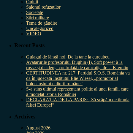
Opinii
Salonul refuzaților
Societate
Știri militare
Tema de gândire
Uncategorized
VIDEO
Recent Posts
Gulagul de lângă noi. De la tanc la curcubeu
Avatarurile profesorului Dughin (I). Soft power à la
russe și disidența controlată de caracatița de la Kremlin
CERTITUDINEA nr. 217. Partidul S.O.S. România va
da în judecată Institutul Elie Wiesel, „promotor al
holocaustului culturii române”
S-a stins ultimul reprezentant politic al unei familii care
a modelat istoria României
DECLARAȚIA DE LA PARIS: „Să scăpăm de tirania
falsei Europe!”
Archives
August 2026