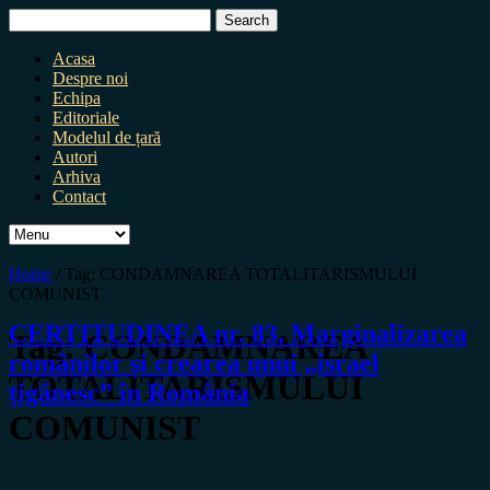
Search
for:
Acasa
Despre noi
Echipa
Editoriale
Modelul de țară
Autori
Arhiva
Contact
Home
/
Tag:
CONDAMNAREA TOTALITARISMULUI
COMUNIST
CERTITUDINEA nr. 83. Marginalizarea
Tag:
CONDAMNAREA
românilor și crearea unui „israel
TOTALITARISMULUI
țigănesc” în România
COMUNIST