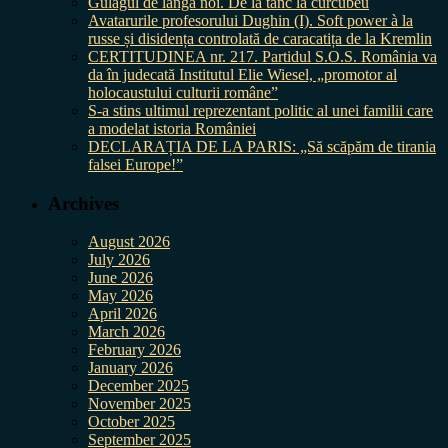
Gulagul de lângă noi. De la tanc la curcubeu
Avatarurile profesorului Dughin (I). Soft power à la
russe și disidența controlată de caracatița de la Kremlin
CERTITUDINEA nr. 217. Partidul S.O.S. România va
da în judecată Institutul Elie Wiesel, „promotor al
holocaustului culturii române”
S-a stins ultimul reprezentant politic al unei familii care
a modelat istoria României
DECLARAȚIA DE LA PARIS: „Să scăpăm de tirania
falsei Europe!”
Archives
August 2026
July 2026
June 2026
May 2026
April 2026
March 2026
February 2026
January 2026
December 2025
November 2025
October 2025
September 2025