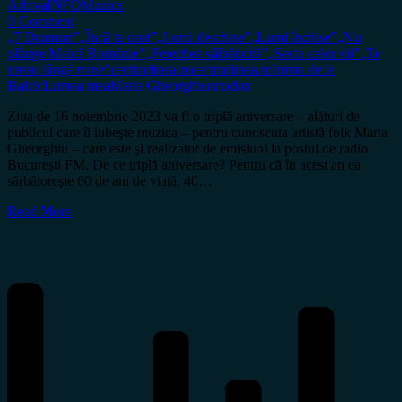
Arhiva
INFO
Muzica
0 Comment
„7 Drumuri”
„Încă te caut”
„Lumi deschise”
„Lumi închise”
„Nu
plânge Maică Românie”
„Perechea sălbăticită”
„Secta celor vii”
„Te
vreau lângă mine”
certitudinea.ro
certitudinea.ro
Inima de la
Balcic
Lumea mea
Maria Gheorghiu
ortodox
Ziua de 16 noiembrie 2023 va fi o triplă aniversare – alături de
publicul care îi iubeşte muzica – pentru cunoscuta artistă folk Maria
Gheorghiu – care este şi realizator de emisiuni la postul de radio
Bucureşti FM. De ce triplă aniversare? Pentru că în acest an ea
sărbătoreşte 60 de ani de viaţă, 40…
Read More