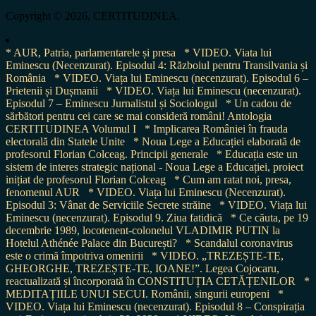
for:
Copyright © 2026, CERTITUDINEA.
* AUR, Patria, parlamentarele și presa
* VIDEO. Viata lui
Eminescu (Necenzurat). Episodul 4: Războiul pentru Transilvania și
România
* VIDEO. Viața lui Eminescu (necenzurat). Episodul 6 –
Prietenii și Dușmanii
* VIDEO. Viața lui Eminescu (necenzurat).
Episodul 7 – Eminescu Jurnalistul și Sociologul
* Un cadou de
sărbători pentru cei care se mai consideră români! Antologia
CERTITUDINEA Volumul I
* Implicarea României în frauda
electorală din Statele Unite
* Noua Lege a Educației elaborată de
profesorul Florian Colceag. Principii generale
* Educația este un
sistem de interes strategic național - Noua Lege a Educației, proiect
inițiat de profesorul Florian Colceag
* Cum am ratat noi, presa,
fenomenul AUR
* VIDEO. Viața lui Eminescu (Necenzurat).
Episodul 3: Vânat de Serviciile Secrete străine
* VIDEO. Viața lui
Eminescu (necenzurat). Episodul 9. Ziua fatidică
* Ce căuta, pe 19
decembrie 1989, locotenent-colonelul VLADIMIR PUTIN la
Hotelul Athénée Palace din București?
* Scandalul coronavirus
este o crimă împotriva omenirii
* VIDEO. „TREZEȘTE-TE,
GHEORGHE, TREZEȘTE-TE, IOANE!”. Legea Cojocaru,
reactualizată și încorporată în CONSTITUȚIA CETĂȚENILOR
*
MEDITAȚIILE UNUI SECUI. Românii, singurii europeni
*
VIDEO. Viața lui Eminescu (necenzurat). Episodul 8 – Conspirația