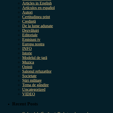
Articles in English
Artículos en español
Autori
Certitudinea print
Credință
De la lume adunate
Dezvăluiri
Editoriale
Emisiuni tv
Europa nostra
INFO
Istorie
Modelul de țară
Muzica
Opinii
Salonul refuzaților
Societate
Știri militare
Tema de gândire
Uncategorized
VIDEO
Recent Posts