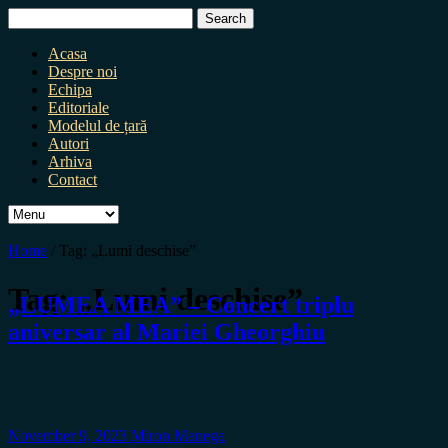
Search
for:
Acasa
Despre noi
Echipa
Editoriale
Modelul de țară
Autori
Arhiva
Contact
Home
/
Tag:
„Lumi deschise”
Tag:
„Lumi deschise”
„LUMEA MEA” – Concert triplu
aniversar al Mariei Gheorghiu
November 9, 2023
Miron Manega