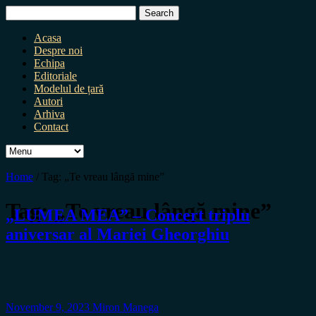
Search
for:
Acasa
Despre noi
Echipa
Editoriale
Modelul de țară
Autori
Arhiva
Contact
Home
/
Tag:
„Te vreau lângă mine”
Tag:
„Te vreau lângă mine”
„LUMEA MEA” – Concert triplu
aniversar al Mariei Gheorghiu
November 9, 2023
Miron Manega