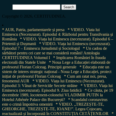
Search
for:
Copyright © 2026, CERTITUDINEA.
* AUR, Patria, parlamentarele și presa
* VIDEO. Viata lui
Eminescu (Necenzurat). Episodul 4: Războiul pentru Transilvania și
România
* VIDEO. Viața lui Eminescu (necenzurat). Episodul 6 –
Prietenii și Dușmanii
* VIDEO. Viața lui Eminescu (necenzurat).
Episodul 7 – Eminescu Jurnalistul și Sociologul
* Un cadou de
sărbători pentru cei care se mai consideră români! Antologia
CERTITUDINEA Volumul I
* Implicarea României în frauda
electorală din Statele Unite
* Noua Lege a Educației elaborată de
profesorul Florian Colceag. Principii generale
* Educația este un
sistem de interes strategic național - Noua Lege a Educației, proiect
inițiat de profesorul Florian Colceag
* Cum am ratat noi, presa,
fenomenul AUR
* VIDEO. Viața lui Eminescu (Necenzurat).
Episodul 3: Vânat de Serviciile Secrete străine
* VIDEO. Viața lui
Eminescu (necenzurat). Episodul 9. Ziua fatidică
* Ce căuta, pe 19
decembrie 1989, locotenent-colonelul VLADIMIR PUTIN la
Hotelul Athénée Palace din București?
* Scandalul coronavirus
este o crimă împotriva omenirii
* VIDEO. „TREZEȘTE-TE,
GHEORGHE, TREZEȘTE-TE, IOANE!”. Legea Cojocaru,
reactualizată și încorporată în CONSTITUȚIA CETĂȚENILOR
*