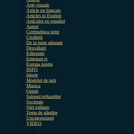
Arte vizuale
Article en français
Articles in English
Artículos en español
Autori
Certitudinea print
Credință
De la lume adunate
Dezvăluiri
Editoriale
Emisiuni tv
Europa nostra
INFO
Istorie
Modelul de țară
Muzica
Opinii
Salonul refuzaților
Societate
Știri militare
Tema de gândire
Uncategorized
VIDEO