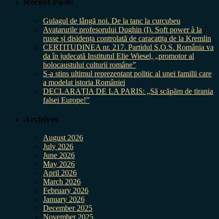
Recent Posts
Gulagul de lângă noi. De la tanc la curcubeu
Avatarurile profesorului Dughin (I). Soft power à la
russe și disidența controlată de caracatița de la Kremlin
CERTITUDINEA nr. 217. Partidul S.O.S. România va
da în judecată Institutul Elie Wiesel, „promotor al
holocaustului culturii române”
S-a stins ultimul reprezentant politic al unei familii care
a modelat istoria României
DECLARAȚIA DE LA PARIS: „Să scăpăm de tirania
falsei Europe!”
Archives
August 2026
July 2026
June 2026
May 2026
April 2026
March 2026
February 2026
January 2026
December 2025
November 2025