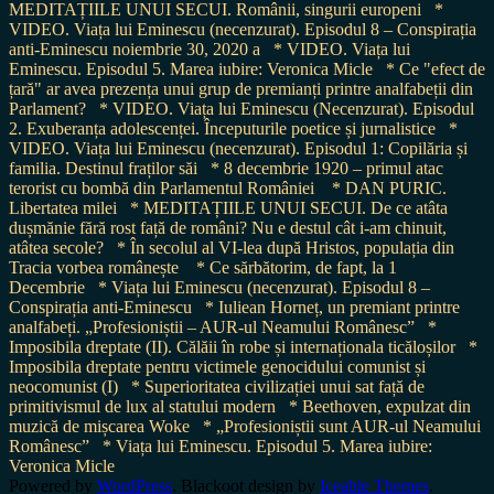
MEDITAȚIILE UNUI SECUI. Românii, singurii europeni
*
VIDEO. Viața lui Eminescu (necenzurat). Episodul 8 – Conspirația
anti-Eminescu noiembrie 30, 2020 a
* VIDEO. Viața lui
Eminescu. Episodul 5. Marea iubire: Veronica Micle
* Ce "efect de
țară" ar avea prezența unui grup de premianți printre analfabeții din
Parlament?
* VIDEO. Viața lui Eminescu (Necenzurat). Episodul
2. Exuberanța adolescenței. Începuturile poetice și jurnalistice
*
VIDEO. Viața lui Eminescu (necenzurat). Episodul 1: Copilăria și
familia. Destinul fraților săi
* 8 decembrie 1920 – primul atac
terorist cu bombă din Parlamentul României
* DAN PURIC.
Libertatea milei
* MEDITAȚIILE UNUI SECUI. De ce atâta
dușmănie fără rost față de români? Nu e destul cât i-am chinuit,
atâtea secole?
* În secolul al VI-lea după Hristos, populația din
Tracia vorbea românește
* Ce sărbătorim, de fapt, la 1
Decembrie
* Viața lui Eminescu (necenzurat). Episodul 8 –
Conspirația anti-Eminescu
* Iuliean Horneț, un premiant printre
analfabeți. „Profesioniștii – AUR-ul Neamului Românesc”
*
Imposibila dreptate (II). Călăii în robe și internaționala ticăloșilor
*
Imposibila dreptate pentru victimele genocidului comunist și
neocomunist (I)
* Superioritatea civilizației unui sat față de
primitivismul de lux al statului modern
* Beethoven, expulzat din
muzică de mișcarea Woke
* „Profesioniștii sunt AUR-ul Neamului
Românesc”
* Viața lui Eminescu. Episodul 5. Marea iubire:
Veronica Micle
Powered by
WordPress
. Blackoot design by
Iceable Themes
.