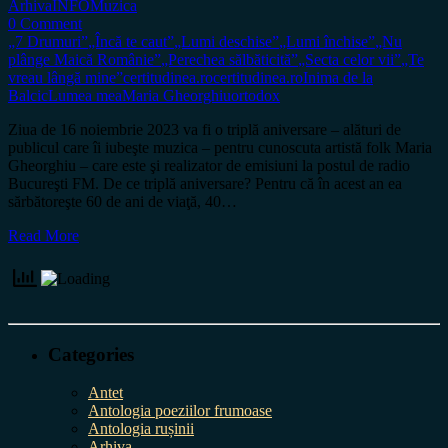
Arhiva
INFO
Muzica
0 Comment
„7 Drumuri”
„Încă te caut”
„Lumi deschise”
„Lumi închise”
„Nu
plânge Maică Românie”
„Perechea sălbăticită”
„Secta celor vii”
„Te
vreau lângă mine”
certitudinea.ro
certitudinea.ro
Inima de la
Balcic
Lumea mea
Maria Gheorghiu
ortodox
Ziua de 16 noiembrie 2023 va fi o triplă aniversare – alături de
publicul care îi iubeşte muzica – pentru cunoscuta artistă folk Maria
Gheorghiu – care este şi realizator de emisiuni la postul de radio
Bucureşti FM. De ce triplă aniversare? Pentru că în acest an ea
sărbătoreşte 60 de ani de viaţă, 40…
Read More
Categories
Antet
Antologia poeziilor frumoase
Antologia rușinii
Arhiva