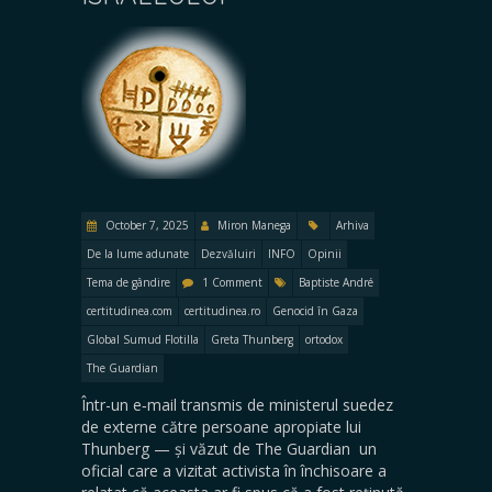
October 7, 2025
Miron Manega
Arhiva
De la lume adunate
Dezvăluiri
INFO
Opinii
Tema de gândire
1 Comment
Baptiste André
certitudinea.com
certitudinea.ro
Genocid în Gaza
Global Sumud Flotilla
Greta Thunberg
ortodox
The Guardian
Într-un e‑mail transmis de ministerul suedez
de externe către persoane apropiate lui
Thunberg — și văzut de The Guardian un
oficial care a vizitat activista în închisoare a