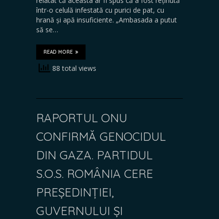
relatat că aceasta ar fi spus că a fost reținută
într-o celulă infestată cu purici de pat, cu
hrană și apă insuficiente. „Ambasada a putut
să se…
READ MORE
88 total views
RAPORTUL ONU
CONFIRMĂ GENOCIDUL
DIN GAZA. PARTIDUL
S.O.S. ROMÂNIA CERE
PREȘEDINȚIEI,
GUVERNULUI ȘI