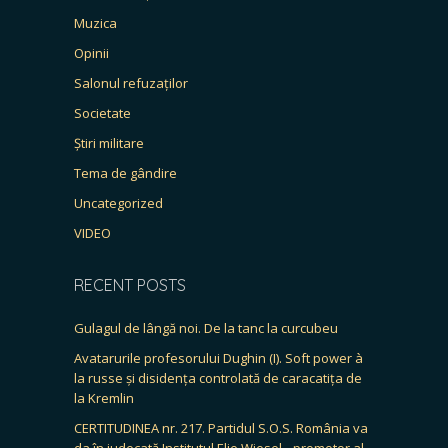
Muzica
Opinii
Salonul refuzaților
Societate
Știri militare
Tema de gândire
Uncategorized
VIDEO
RECENT POSTS
Gulagul de lângă noi. De la tanc la curcubeu
Avatarurile profesorului Dughin (I). Soft power à
la russe și disidența controlată de caracatița de
la Kremlin
CERTITUDINEA nr. 217. Partidul S.O.S. România va
da în judecată Institutul Elie Wiesel, „promotor al