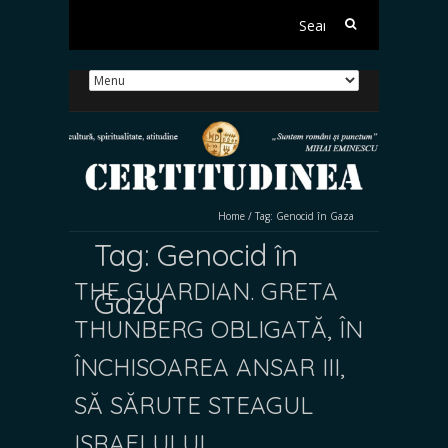
Search
for:
Home
/
Tag:
Genocid în Gaza
Tag:
Genocid în
THE GUARDIAN. GRETA
Gaza
THUNBERG OBLIGATĂ, ÎN
ÎNCHISOAREA ANSAR III,
SĂ SĂRUTE STEAGUL
ISRAELULUI