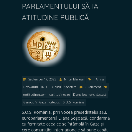
PARLAMENTULUI SĂ IA
ATITUDINE PUBLICĂ
September 17, 2025
Miron Manega
Arhiva
Dezvăluiri
INFO
Opinii
Societate
0 Comment
certitudinea.com
certitudinea.ro
Diana Iovanovici Șoșoacă
Genocid în Gaza
ortodox
S.O.S. România
S.O.S. România, prin vocea președintelui său,
europarlamentarul Diana Șoșoacă, condamnă
cu fermitate ceea ce se întâmplă în Gaza și
cere comunității internaționale să pune capăt