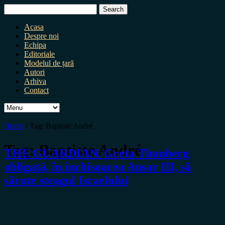
Search
for:
Acasa
Despre noi
Echipa
Editoriale
Modelul de țară
Autori
Arhiva
Contact
Home
/
Tag:
Baptiste André
Tag:
Baptiste André
THE GUARDIAN. Greta Thunberg
obligată, în închisoarea Ansar III, să
sărute steagul Israelului