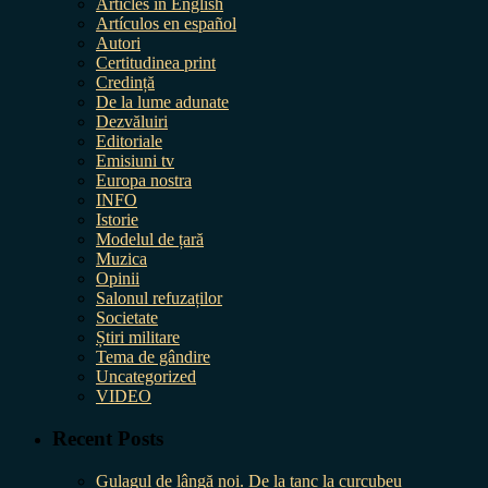
Articles in English
Artículos en español
Autori
Certitudinea print
Credință
De la lume adunate
Dezvăluiri
Editoriale
Emisiuni tv
Europa nostra
INFO
Istorie
Modelul de țară
Muzica
Opinii
Salonul refuzaților
Societate
Știri militare
Tema de gândire
Uncategorized
VIDEO
Recent Posts
Gulagul de lângă noi. De la tanc la curcubeu