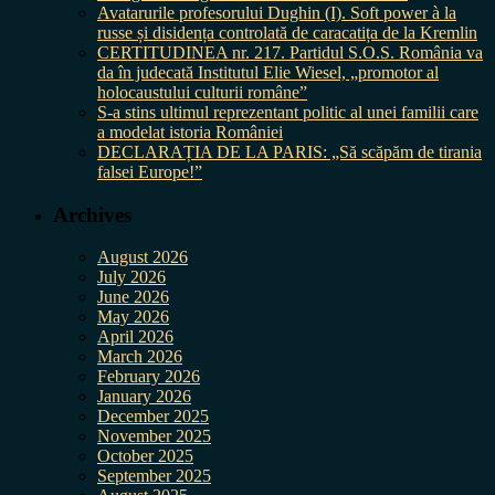
Avatarurile profesorului Dughin (I). Soft power à la
russe și disidența controlată de caracatița de la Kremlin
CERTITUDINEA nr. 217. Partidul S.O.S. România va
da în judecată Institutul Elie Wiesel, „promotor al
holocaustului culturii române”
S-a stins ultimul reprezentant politic al unei familii care
a modelat istoria României
DECLARAȚIA DE LA PARIS: „Să scăpăm de tirania
falsei Europe!”
Archives
August 2026
July 2026
June 2026
May 2026
April 2026
March 2026
February 2026
January 2026
December 2025
November 2025
October 2025
September 2025