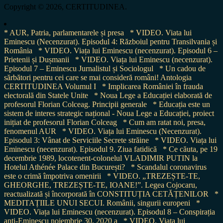
Copyright © 2026, CERTITUDINEA.
* AUR, Patria, parlamentarele și presa
* VIDEO. Viata lui
Eminescu (Necenzurat). Episodul 4: Războiul pentru Transilvania și
România
* VIDEO. Viața lui Eminescu (necenzurat). Episodul 6 –
Prietenii și Dușmanii
* VIDEO. Viața lui Eminescu (necenzurat).
Episodul 7 – Eminescu Jurnalistul și Sociologul
* Un cadou de
sărbători pentru cei care se mai consideră români! Antologia
CERTITUDINEA Volumul I
* Implicarea României în frauda
electorală din Statele Unite
* Noua Lege a Educației elaborată de
profesorul Florian Colceag. Principii generale
* Educația este un
sistem de interes strategic național - Noua Lege a Educației, proiect
inițiat de profesorul Florian Colceag
* Cum am ratat noi, presa,
fenomenul AUR
* VIDEO. Viața lui Eminescu (Necenzurat).
Episodul 3: Vânat de Serviciile Secrete străine
* VIDEO. Viața lui
Eminescu (necenzurat). Episodul 9. Ziua fatidică
* Ce căuta, pe 19
decembrie 1989, locotenent-colonelul VLADIMIR PUTIN la
Hotelul Athénée Palace din București?
* Scandalul coronavirus
este o crimă împotriva omenirii
* VIDEO. „TREZEȘTE-TE,
GHEORGHE, TREZEȘTE-TE, IOANE!”. Legea Cojocaru,
reactualizată și încorporată în CONSTITUȚIA CETĂȚENILOR
*
MEDITAȚIILE UNUI SECUI. Românii, singurii europeni
*
VIDEO. Viața lui Eminescu (necenzurat). Episodul 8 – Conspirația
anti-Eminescu noiembrie 30, 2020 a
* VIDEO. Viața lui