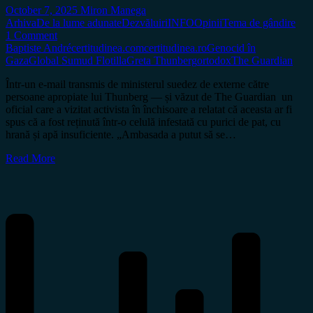
October 7, 2025
Miron Manega
Arhiva
De la lume adunate
Dezvăluiri
INFO
Opinii
Tema de gândire
1 Comment
Baptiste André
certitudinea.com
certitudinea.ro
Genocid în
Gaza
Global Sumud Flotilla
Greta Thunberg
ortodox
The Guardian
Într-un e‑mail transmis de ministerul suedez de externe către
persoane apropiate lui Thunberg — și văzut de The Guardian un
oficial care a vizitat activista în închisoare a relatat că aceasta ar fi
spus că a fost reținută într-o celulă infestată cu purici de pat, cu
hrană și apă insuficiente. „Ambasada a putut să se…
Read More