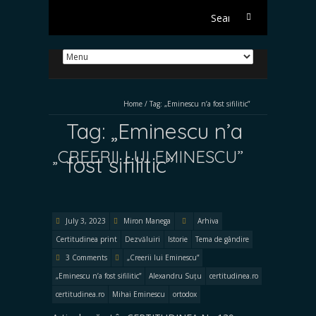
Search
for:
Home
/
Tag:
„Eminescu n’a fost sifilitic”
Tag:
„Eminescu n’a
„CREERII LUI EMINESCU”
fost sifilitic”
July 3, 2023
Miron Manega
Arhiva
Certitudinea print
Dezvăluiri
Istorie
Tema de gândire
3 Comments
„Creerii lui Eminescu”
„Eminescu n’a fost sifilitic”
Alexandru Suțu
certitudinea.ro
certitudinea.ro
Mihai Eminescu
ortodox