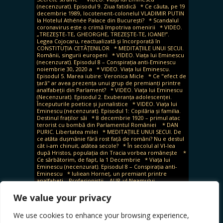
(necenzurat). Episodul 9. Ziua fatidică
* Ce căuta, pe 19
decembrie 1989, locotenent-colonelul VLADIMIR PUTIN
la Hotelul Athénée Palace din București?
* Scandalul
coronavirus este o crimă împotriva omenirii
* VIDEO.
„TREZEȘTE-TE, GHEORGHE, TREZEȘTE-TE, IOANE!”.
Legea Cojocaru, reactualizată și încorporată în
CONSTITUȚIA CETĂȚENILOR
* MEDITAȚIILE UNUI SECUI.
Românii, singurii europeni
* VIDEO. Viața lui Eminescu
(necenzurat). Episodul 8 – Conspirația anti-Eminescu
noiembrie 30, 2020 a
* VIDEO. Viața lui Eminescu.
Episodul 5. Marea iubire: Veronica Micle
* Ce "efect de
țară" ar avea prezența unui grup de premianți printre
analfabeții din Parlament?
* VIDEO. Viața lui Eminescu
(Necenzurat). Episodul 2. Exuberanța adolescenței.
Începuturile poetice și jurnalistice
* VIDEO. Viața lui
Eminescu (necenzurat). Episodul 1: Copilăria și familia.
Destinul fraților săi
* 8 decembrie 1920 – primul atac
terorist cu bombă din Parlamentul României
* DAN
PURIC. Libertatea milei
* MEDITAȚIILE UNUI SECUI. De
ce atâta dușmănie fără rost față de români? Nu e destul
cât i-am chinuit, atâtea secole?
* În secolul al VI-lea
după Hristos, populația din Tracia vorbea românește
*
Ce sărbătorim, de fapt, la 1 Decembrie
* Viața lui
Eminescu (necenzurat). Episodul 8 – Conspirația anti-
Eminescu
* Iuliean Horneț, un premiant printre
analfabeți. „Profesioniștii – AUR-ul Neamului
Românesc”
* Imposibila dreptate (II). Călăii în robe și
internaționala ticăloșilor
* Imposibila dreptate pentru
We value your privacy
victimele genocidului comunist și neocomunist (I)
*
Superioritatea civilizației unui sat față de primitivismul
We use cookies to enhance your browsing experience,
de lux al statului modern
* Beethoven, expulzat din
muzică de mișcarea Woke
* „Profesioniștii sunt AUR-ul