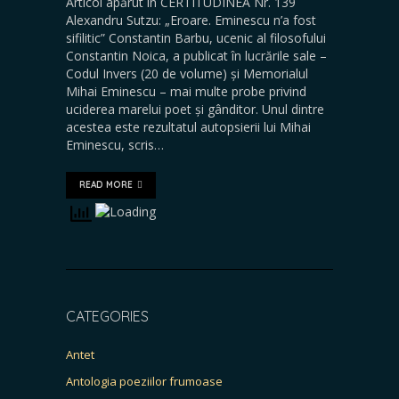
Articol apărut în CERTITUDINEA Nr. 139
Alexandru Sutzu: „Eroare. Eminescu n’a fost
sifilitic” Constantin Barbu, ucenic al filosofului
Constantin Noica, a publicat în lucrările sale –
Codul Invers (20 de volume) și Memorialul
Mihai Eminescu – mai multe probe privind
uciderea marelui poet și gânditor. Unul dintre
acestea este rezultatul autopsierii lui Mihai
Eminescu, scris…
READ MORE
CATEGORIES
Antet
Antologia poeziilor frumoase