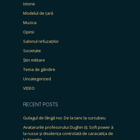
Istorie
Modelul de țară
Muzica
Opinii
Salonul refuzaților
Societate
Știri militare
Tema de gândire
Uncategorized
VIDEO
RECENT POSTS
Gulagul de lângă noi. De la tanc la curcubeu
Avatarurile profesorului Dughin (I). Soft power à
la russe și disidența controlată de caracatița de
la Kremlin