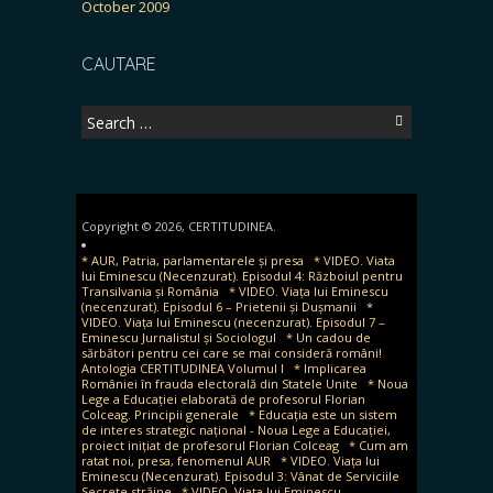
October 2009
CAUTARE
Search
for:
Copyright © 2026, CERTITUDINEA.
* AUR, Patria, parlamentarele și presa
* VIDEO. Viata
lui Eminescu (Necenzurat). Episodul 4: Războiul pentru
Transilvania și România
* VIDEO. Viața lui Eminescu
(necenzurat). Episodul 6 – Prietenii și Dușmanii
*
VIDEO. Viața lui Eminescu (necenzurat). Episodul 7 –
Eminescu Jurnalistul și Sociologul
* Un cadou de
sărbători pentru cei care se mai consideră români!
Antologia CERTITUDINEA Volumul I
* Implicarea
României în frauda electorală din Statele Unite
* Noua
Lege a Educației elaborată de profesorul Florian
Colceag. Principii generale
* Educația este un sistem
de interes strategic național - Noua Lege a Educației,
proiect inițiat de profesorul Florian Colceag
* Cum am
ratat noi, presa, fenomenul AUR
* VIDEO. Viața lui
Eminescu (Necenzurat). Episodul 3: Vânat de Serviciile
Secrete străine
* VIDEO. Viața lui Eminescu