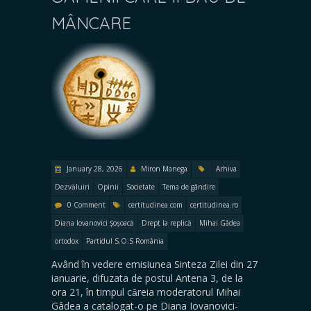
MÂNCARE
January 28, 2026
Miron Manega
Arhiva
Dezvăluiri
Opinii
Societate
Tema de gândire
0 Comment
certitudinea.com
certitudinea.ro
Diana Iovanovici Șoșoacă
Drept la replică
Mihai Gâdea
ortodox
Partidul S.O.S România
Având în vedere emisiunea Sinteza Zilei din 27
ianuarie, difuzata de postul Antena 3, de la
ora 21, în timpul cǎreia moderatorul Mihai
Gâdea a catalogat-o pe Diana Iovanovici-