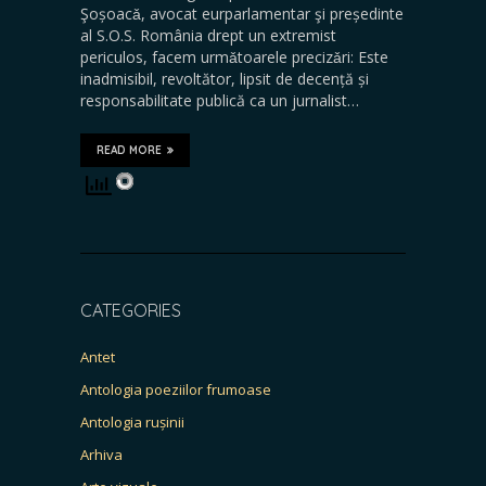
Şoșoacǎ, avocat eurparlamentar şi președinte
al S.O.S. România drept un extremist
periculos, facem urmǎtoarele precizǎri: Este
inadmisibil, revoltător, lipsit de decență și
responsabilitate publică ca un jurnalist…
READ MORE
CATEGORIES
Antet
Antologia poeziilor frumoase
Antologia rușinii
Arhiva