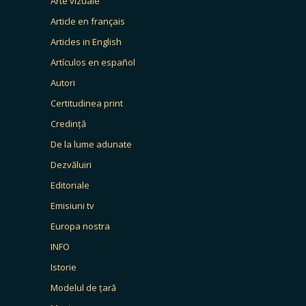
Arte vizuale
Article en français
Articles in English
Artículos en español
Autori
Certitudinea print
Credință
De la lume adunate
Dezvăluiri
Editoriale
Emisiuni tv
Europa nostra
INFO
Istorie
Modelul de țară