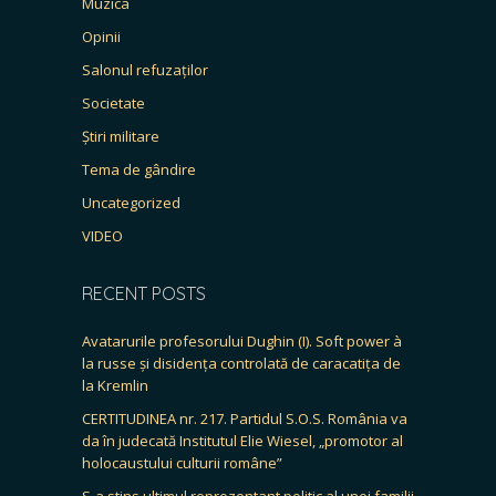
Muzica
Opinii
Salonul refuzaților
Societate
Știri militare
Tema de gândire
Uncategorized
VIDEO
RECENT POSTS
Avatarurile profesorului Dughin (I). Soft power à
la russe și disidența controlată de caracatița de
la Kremlin
CERTITUDINEA nr. 217. Partidul S.O.S. România va
da în judecată Institutul Elie Wiesel, „promotor al
holocaustului culturii române”
S-a stins ultimul reprezentant politic al unei familii