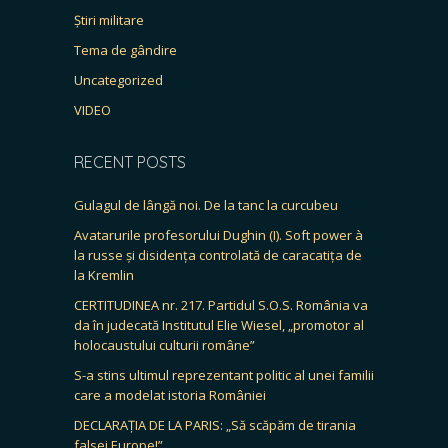
Știri militare
Tema de gândire
Uncategorized
VIDEO
RECENT POSTS
Gulagul de lângă noi. De la tanc la curcubeu
Avatarurile profesorului Dughin (I). Soft power à
la russe și disidența controlată de caracatița de
la Kremlin
CERTITUDINEA nr. 217. Partidul S.O.S. România va
da în judecată Institutul Elie Wiesel, „promotor al
holocaustului culturii române”
S-a stins ultimul reprezentant politic al unei familii
care a modelat istoria României
DECLARAȚIA DE LA PARIS: „Să scăpăm de tirania
falsei Europe!”