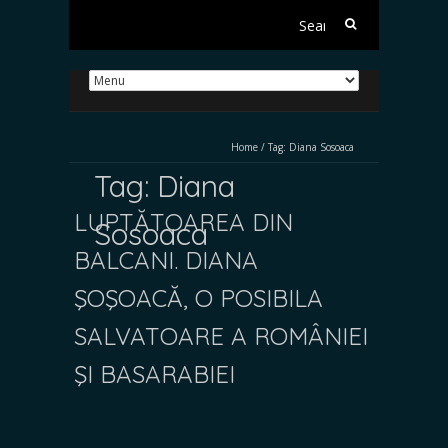
Search
for:
Home
/
Tag:
Diana Sosoaca
Tag:
Diana
LUPTĂTOAREA DIN
Sosoaca
BALCANI. DIANA
ŞOŞOACĂ, O POSIBILA
SALVATOARE A ROMÂNIEI
ŞI BASARABIEI