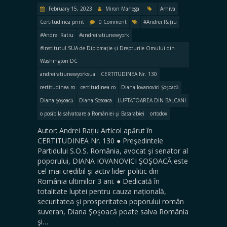
February 15, 2023
Miron Manega
Arhiva
Certitudinea print
0 Comment
#Andrei Rațiu
#Andrei Ratiu
#andreiratiunewyork
#Institutul SUA de Diplomație și Drepturile Omului din
Washington DC
andreiratiunewyorksua
CERTITUDINEA Nr. 130
certitudinea.ro
certitudinea.ro
Diana Iovanovici Șoșoacă
Diana Şoşoacă
Diana Sosoaca
LUPTĂTOAREA DIN BALCANI
o posibila salvatoare a României şi Basarabiei
ortodox
Autor: Andrei Rațiu Articol apărut în
CERTITUDINEA Nr. 130 ● Preşedintele
Partidului S.O.S. România, avocat şi senator al
poporului, DIANA IOVANOVICI ŞOŞOACĂ este
cel mai credibil şi activ lider politic din
România ultimilor 3 ani. ● Dedicată în
totalitate luptei pentru cauza națională,
securitatea şi prosperitatea poporului român
suveran, Diana Şoşoacă poate salva România
şi…