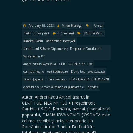
February 15, 2023
Miron Manega
Arhiva
Certitudinea print
0 Comment
#Andrei Rațiu
#Andrei Ratiu
#andreiratiunewyork
#Institutul SUA de Diplomație și Drepturile Omului din
Washington DC
andreiratiunewyorksua
CERTITUDINEA Nr. 130
certitudinea.ro
certitudinea.ro
Diana Iovanovici Șoșoacă
Diana Şoşoacă
Diana Sosoaca
LUPTĂTOAREA DIN BALCANI
o posibila salvatoare a României şi Basarabiei
ortodox
Autor: Andrei Rațiu Articol apărut în
CERTITUDINEA Nr. 130 ● Preşedintele
Partidului S.O.S. România, avocat şi senator al
poporului, DIANA IOVANOVICI ŞOŞOACĂ este
cel mai credibil şi activ lider politic din
România ultimilor 3 ani. ● Dedicată în
totalitate luptei pentru cauza națională,