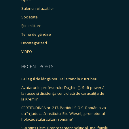
Salonul refuzaților
Societate
Știri militare
Tema de gândire
Uncategorized
VIDEO
RECENT POSTS
Gulagul de lângă noi. De la tanc la curcubeu
Avatarurile profesorului Dughin (I). Soft power à
la russe și disidența controlată de caracatița de
la Kremlin
CERTITUDINEA nr. 217. Partidul S.O.S. România va
da în judecată Institutul Elie Wiesel, „promotor al
holocaustului culturii române”
S-a stins ultimul reprezentant politic al unei familii