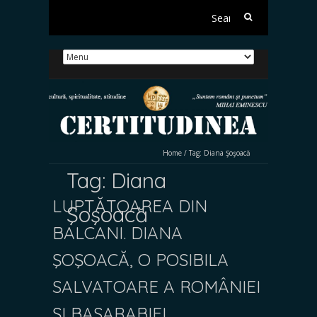
Search
for:
Home
/
Tag:
Diana Şoşoacă
Tag:
Diana
LUPTĂTOAREA DIN
Şoşoacă
BALCANI. DIANA
ŞOŞOACĂ, O POSIBILA
SALVATOARE A ROMÂNIEI
ŞI BASARABIEI