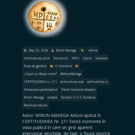
May 25, 2026
Miron Manega
Arhiva
Certitudinea print
Dezvăluiri
INFO
Opinii
Societate
Tema de gândire
0 Comment
„Capul lui Moțoc vrem!”
#MironManega
CERTITUDINEA nr. 211
certitudinea.com
certitudinea.ro
Democrația participativă
Diana Iovanovici-Șoșoacă
Miron Manega
ortodox
Partidul S.O.S. România
Revoluția tăcută
Autor: MIRON MANEGA Articol apărut în
CERTITUDINEA Nr. 211 Există momente în
viața publică în care un gest aparent
improvizat deschide, de fapt, o fisură istorică