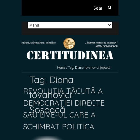
Search
for:
Home
/
Tag:
Diana Iovanovici-Șoșoacă
Tag:
Diana
REVOLUȚIA TĂCUTĂ A
Iovanovici-
DEMOCRAȚIEI DIRECTE
Șoșoacă
SAU LIVE-UL CARE A
SCHIMBAT POLITICA