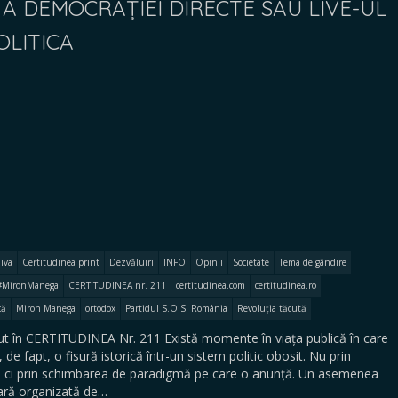
A DEMOCRAȚIEI DIRECTE SAU LIVE-UL
OLITICA
iva
Certitudinea print
Dezvăluiri
INFO
Opinii
Societate
Tema de gândire
#MironManega
CERTITUDINEA nr. 211
certitudinea.com
certitudinea.ro
că
Miron Manega
ortodox
Partidul S.O.S. România
Revoluția tăcută
 în CERTITUDINEA Nr. 211 Există momente în viața publică în care
e fapt, o fisură istorică într-un sistem politic obosit. Nu prin
, ci prin schimbarea de paradigmă pe care o anunță. Un asemenea
ară organizată de…