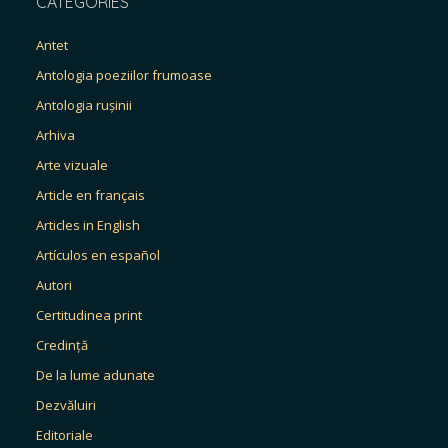
CATEGORIES
Antet
Antologia poeziilor frumoase
Antologia rușinii
Arhiva
Arte vizuale
Article en français
Articles in English
Artículos en español
Autori
Certitudinea print
Credință
De la lume adunate
Dezvăluiri
Editoriale