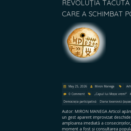
REVOLUȚIA TĂCUTĂ 
CARE A SCHIMBAT P
May 25, 2026
Miron Manega
Arh
0 Comment
„Capul lui Moțoc vrem!”
Democrația participativă
Diana Iovanovici-Șoșoa
Autor: MIRON MANEGA Articol apărut
un gest aparent improvizat deschide, d
amploarea imediată a consecințelor
moment a fost și consultarea popul