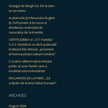
Gulagul de lângă noi. De la tanc
la curcubeu
Avatarurile profesorului Dughin
(I). Soft power à la russe și
disidența controlată de
caracatița de la Kremlin
CERTITUDINEA nr. 217. Partidul
S.O.S. România va da în judecată
Institutul Elie Wiesel, „promotor
al holocaustului culturii române”
S-a stins ultimul reprezentant
politic al unei familii care a
modelat istoria României
DECLARAȚIA DE LA PARIS: „Să
scăpăm de tirania falsei Europe!”
ARCHIVES
August 2026