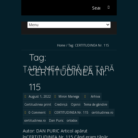
Search
for:
Home
/
Tag:
CERTITUDINEA Nr. 115
Tag:
ȚARA MEA FĂRĂ DE ȚARĂ
CERTITUDINEA Nr.
115
August 1, 2022
Miron Manega
Arhiva
Certitudinea print
Credință
Opinii
Tema de gândire
0 Comment
CERTITUDINEA Nr. 115
certitudinea.ro
certitudinea.ro
Dan Puric
ortodox
Autor: DAN PURIC Articol apărut
înCERTITUDINEA Nr. 115 Când eram tânăr,