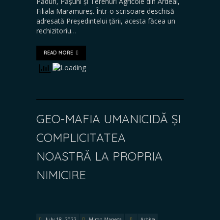
Păduri, Pășuni și Terenuri Agricole din Ardeal,
Filiala Maramureș. Într-o scrisoare deschisă
adresată Președintelui țării, acesta făcea un
rechizitoriu…
READ MORE
GEO-MAFIA UMANICIDĂ ȘI
COMPLICITATEA
NOASTRĂ LA PROPRIA
NIMICIRE
July 18, 2022
Miron Manega
Arhiva