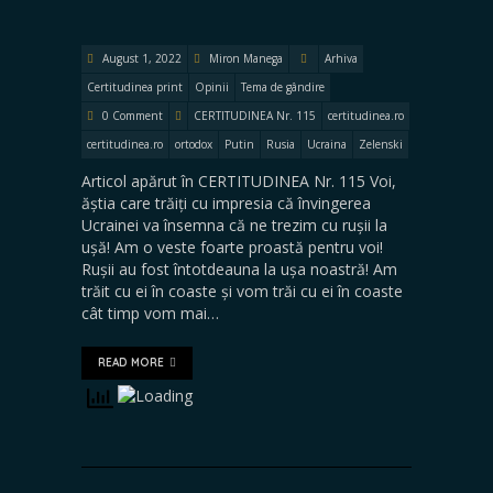
August 1, 2022
Miron Manega
Arhiva
Certitudinea print
Opinii
Tema de gândire
0 Comment
CERTITUDINEA Nr. 115
certitudinea.ro
certitudinea.ro
ortodox
Putin
Rusia
Ucraina
Zelenski
Articol apărut în CERTITUDINEA Nr. 115 Voi,
ăștia care trăiți cu impresia că învingerea
Ucrainei va însemna că ne trezim cu rușii la
ușă! Am o veste foarte proastă pentru voi!
Rușii au fost întotdeauna la ușa noastră! Am
trăit cu ei în coaste și vom trăi cu ei în coaste
cât timp vom mai…
READ MORE