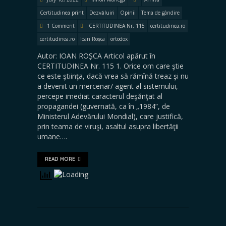
Certitudinea print
Dezvăluiri
Opinii
Tema de gândire
1 Comment
CERTITUDINEA Nr. 115
certitudinea.ro
certitudinea.ro
Ioan Roșca
ortodox
Autor: IOAN ROȘCA Articol apărut în
CERTITUDINEA Nr. 115 1. Orice om care ştie
ce este ştiinţa, dacă vrea să rămînă treaz şi nu
a devenit un mercenar/ agent al sistemului,
percepe imediat caracterul deşănţat al
propagandei (guvernată, ca în „1984”, de
Ministerul Adevărului Mondial), care justifică,
prin teama de viruşi, asaltul asupra libertăţii
umane….
READ MORE