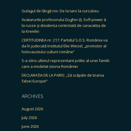
Gulagul de lângă noi. De la tanc la curcubeu
Avatarurile profesorului Dughin (I). Soft power à
la russe și disidența controlată de caracatița de
la Kremlin
CERTITUDINEA nr. 217. Partidul S.O.S. România va
da în judecată Institutul Elie Wiesel, „promotor al
holocaustului culturii române”
S-a stins ultimul reprezentant politic al unei familii
care a modelat istoria României
DECLARAȚIA DE LA PARIS: „Să scăpăm de tirania
falsei Europe!”
ARCHIVES
August 2026
July 2026
June 2026