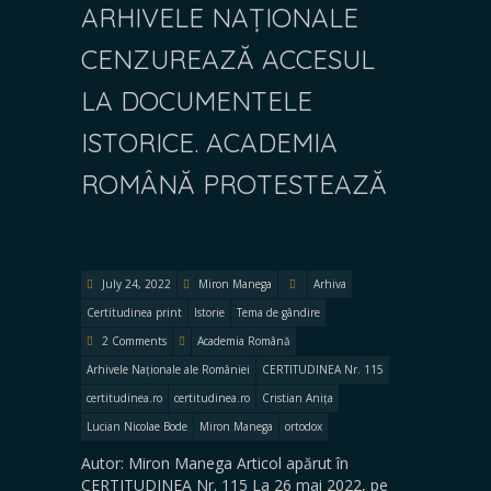
ARHIVELE NAȚIONALE
CENZUREAZĂ ACCESUL
LA DOCUMENTELE
ISTORICE. ACADEMIA
ROMÂNĂ PROTESTEAZĂ
July 24, 2022
Miron Manega
Arhiva
Certitudinea print
Istorie
Tema de gândire
2 Comments
Academia Română
Arhivele Naționale ale României
CERTITUDINEA Nr. 115
certitudinea.ro
certitudinea.ro
Cristian Anița
Lucian Nicolae Bode
Miron Manega
ortodox
Autor: Miron Manega Articol apărut în
CERTITUDINEA Nr. 115 La 26 mai 2022, pe