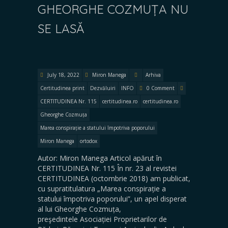
GHEORGHE COZMUȚA NU
SE LASĂ
July 18, 2022
Miron Manega
Arhiva
Certitudinea print
Dezvăluiri
INFO
0 Comment
CERTITUDINEA Nr. 115
certitudinea.ro
certitudinea.ro
Gheorghe Cozmuța
Marea conspirație a statului împotriva poporului
Miron Manega
ortodox
Autor: Miron Manega Articol apărut în
CERTITUDINEA Nr. 115 În nr. 23 al revistei
CERTITUDINEA (octombrie 2018) am publicat,
cu supratitulatura „Marea conspirație a
statului împotriva poporului”, un apel disperat
al lui Gheorghe Cozmuța,
preşedintele Asociației Proprietarilor de