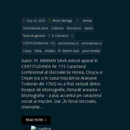
July 24, 2022
Miron Manega
Arhiva
Certitudinea print
Credință
Dezvăluiri
Istorie
Tema de gândire
0 Comment
CERTITUDINEA Nr. 115
certitudinea.ro
certitudinea.ro
Cloșca
Horia
ortodox
Pr. Marian Sava
preot ortodox
Autor: Pr. MARIAN SAVA Articol apărut în
CERTITUDINEA Nr. 115 Caracterul
confesional al răscoalei lui Horea, Cloșca și
Crișan (ca și în cazul mișcării lui Atanasie
Todoran din 1763) nu a fost sesizat dintru
început de istoriografie, întrucât aceasta –
istoriografia – a pus accentul pe caracterul
social al mișcării. Dar „în focul răscoalei,
chemările…
READ MORE