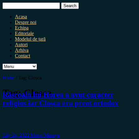
Search
for:
Acasa
Despre noi
Echipa
Editoriale
Modelul de țară
Autori
Arhiva
Contact
Home
/
Tag:
Cloșca
Tag:
Cloșca
Răscoala lui Horea a avut caracter
religios iar Cloșca era preot ortodox
July 24, 2022
Miron Manega