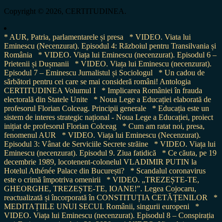
for:
Copyright © 2026, CERTITUDINEA.
* AUR, Patria, parlamentarele și presa
* VIDEO. Viata lui
Eminescu (Necenzurat). Episodul 4: Războiul pentru Transilvania și
România
* VIDEO. Viața lui Eminescu (necenzurat). Episodul 6 –
Prietenii și Dușmanii
* VIDEO. Viața lui Eminescu (necenzurat).
Episodul 7 – Eminescu Jurnalistul și Sociologul
* Un cadou de
sărbători pentru cei care se mai consideră români! Antologia
CERTITUDINEA Volumul I
* Implicarea României în frauda
electorală din Statele Unite
* Noua Lege a Educației elaborată de
profesorul Florian Colceag. Principii generale
* Educația este un
sistem de interes strategic național - Noua Lege a Educației, proiect
inițiat de profesorul Florian Colceag
* Cum am ratat noi, presa,
fenomenul AUR
* VIDEO. Viața lui Eminescu (Necenzurat).
Episodul 3: Vânat de Serviciile Secrete străine
* VIDEO. Viața lui
Eminescu (necenzurat). Episodul 9. Ziua fatidică
* Ce căuta, pe 19
decembrie 1989, locotenent-colonelul VLADIMIR PUTIN la
Hotelul Athénée Palace din București?
* Scandalul coronavirus
este o crimă împotriva omenirii
* VIDEO. „TREZEȘTE-TE,
GHEORGHE, TREZEȘTE-TE, IOANE!”. Legea Cojocaru,
reactualizată și încorporată în CONSTITUȚIA CETĂȚENILOR
*
MEDITAȚIILE UNUI SECUI. Românii, singurii europeni
*
VIDEO. Viața lui Eminescu (necenzurat). Episodul 8 – Conspirația