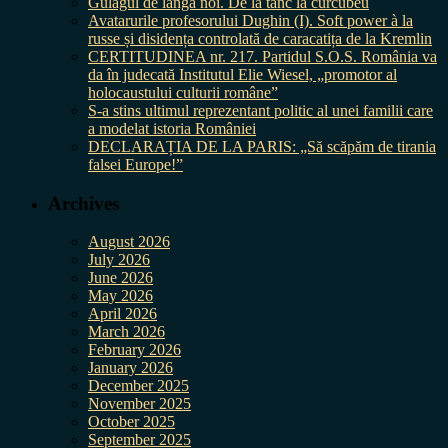
Gulagul de lângă noi. De la tanc la curcubeu
Avatarurile profesorului Dughin (I). Soft power à la
russe și disidența controlată de caracatița de la Kremlin
CERTITUDINEA nr. 217. Partidul S.O.S. România va
da în judecată Institutul Elie Wiesel, „promotor al
holocaustului culturii române”
S-a stins ultimul reprezentant politic al unei familii care
a modelat istoria României
DECLARAȚIA DE LA PARIS: „Să scăpăm de tirania
falsei Europe!”
Archives
August 2026
July 2026
June 2026
May 2026
April 2026
March 2026
February 2026
January 2026
December 2025
November 2025
October 2025
September 2025