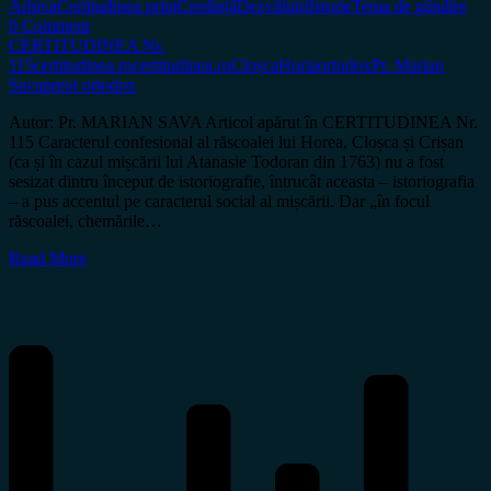
Arhiva
Certitudinea print
Credință
Dezvăluiri
Istorie
Tema de gândire
0 Comment
CERTITUDINEA Nr.
115
certitudinea.ro
certitudinea.ro
Cloșca
Horia
ortodox
Pr. Marian
Sava
preot ortodox
Autor: Pr. MARIAN SAVA Articol apărut în CERTITUDINEA Nr.
115 Caracterul confesional al răscoalei lui Horea, Cloșca și Crișan
(ca și în cazul mișcării lui Atanasie Todoran din 1763) nu a fost
sesizat dintru început de istoriografie, întrucât aceasta – istoriografia
– a pus accentul pe caracterul social al mișcării. Dar „în focul
răscoalei, chemările…
Read More