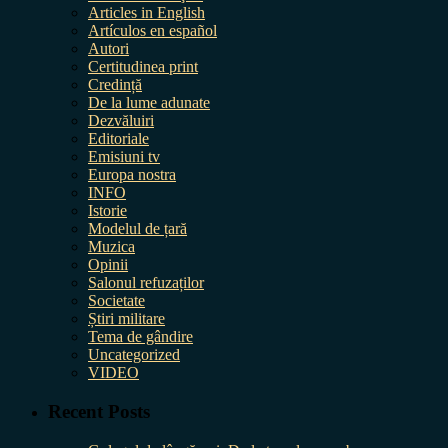
Articles in English
Artículos en español
Autori
Certitudinea print
Credință
De la lume adunate
Dezvăluiri
Editoriale
Emisiuni tv
Europa nostra
INFO
Istorie
Modelul de țară
Muzica
Opinii
Salonul refuzaților
Societate
Știri militare
Tema de gândire
Uncategorized
VIDEO
Recent Posts