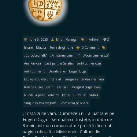
June 6, 2025
Miron Manega
Arhiva
INFO
Istorie
Muzica
Tema de gândire
0 Comment
„Curcubeul alb”
„Primăvara omenirii”
„Vocea omenească”
Ana Pavlova
Casă pentru Serafim
certitudinea.com
certitudinea.ro
Durata zilei
Eugen Doga
Explozie cu efect întârziat
Gingașa și tandra mea fiară
Iuliana Gorea Costin
Lăutarii
Mergând după soare
Nunta la palat
ortodox
Patul lui Procust
ȘATRA
Singur în fața dragostei
Zece ierni pe o vară
„Tristă zi de vară. Dumnezeu ni l-a luat la el pe
Eugen Doga – semnala cu tristețe, în data de
3 iunie, într-un comunicat de presă înlăcrimat,
pagina oficială a Ministerului Culturii din