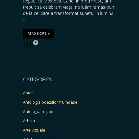
Republica Moldova. Când, în mod firesc, ar fi
trebuit să celebrăm viața, ne luăm rămas-bun
de la cel care a transformat sunetul în lumină:
…
READ MORE
CATEGORIES
Antet
Antologia poeziilor frumoase
Antologia rușinii
Arhiva
Arte vizuale