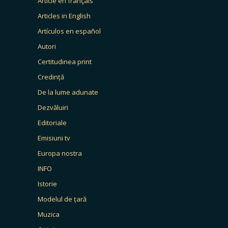
Article en français
Articles in English
Artículos en español
Autori
Certitudinea print
Credință
De la lume adunate
Dezvăluiri
Editoriale
Emisiuni tv
Europa nostra
INFO
Istorie
Modelul de țară
Muzica