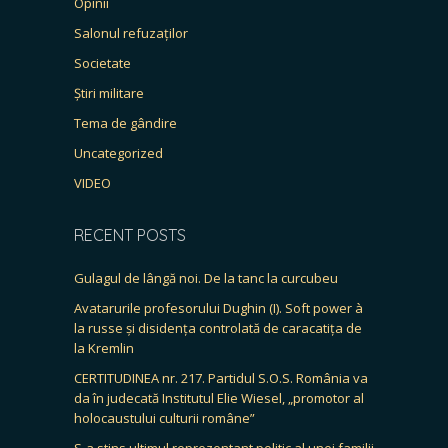
Opinii
Salonul refuzaților
Societate
Știri militare
Tema de gândire
Uncategorized
VIDEO
RECENT POSTS
Gulagul de lângă noi. De la tanc la curcubeu
Avatarurile profesorului Dughin (I). Soft power à
la russe și disidența controlată de caracatița de
la Kremlin
CERTITUDINEA nr. 217. Partidul S.O.S. România va
da în judecată Institutul Elie Wiesel, „promotor al
holocaustului culturii române”
S-a stins ultimul reprezentant politic al unei familii