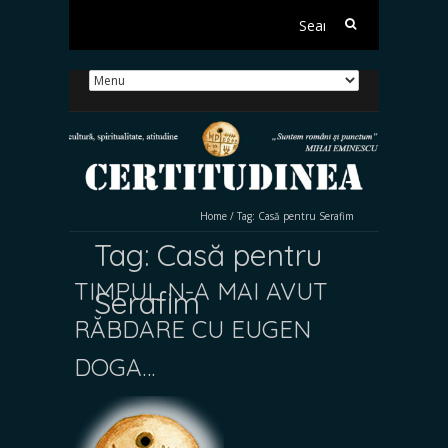
Search
for:
Home
/
Tag:
Casă pentru Serafim
Tag:
Casă pentru
TIMPUL N-A MAI AVUT
Serafim
RĂBDARE CU EUGEN
DOGA…