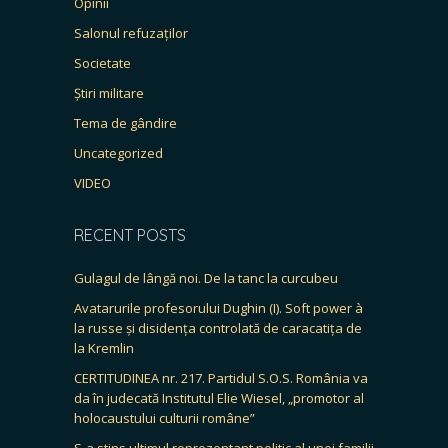
Opinii
Salonul refuzaților
Societate
Știri militare
Tema de gândire
Uncategorized
VIDEO
RECENT POSTS
Gulagul de lângă noi. De la tanc la curcubeu
Avatarurile profesorului Dughin (I). Soft power à
la russe și disidența controlată de caracatița de
la Kremlin
CERTITUDINEA nr. 217. Partidul S.O.S. România va
da în judecată Institutul Elie Wiesel, „promotor al
holocaustului culturii române”
S-a stins ultimul reprezentant politic al unei familii