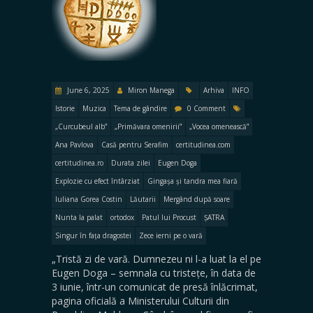
June 6, 2025
Miron Manega
Arhiva
INFO
Istorie
Muzica
Tema de gândire
0 Comment
„Curcubeul alb”
„Primăvara omenirii”
„Vocea omenească”
Ana Pavlova
Casă pentru Serafim
certitudinea.com
certitudinea.ro
Durata zilei
Eugen Doga
Explozie cu efect întârziat
Gingașa și tandra mea fiară
Iuliana Gorea Costin
Lăutarii
Mergând după soare
Nunta la palat
ortodox
Patul lui Procust
ȘATRA
Singur în fața dragostei
Zece ierni pe o vară
„Tristă zi de vară. Dumnezeu ni l-a luat la el pe
Eugen Doga – semnala cu tristețe, în data de
3 iunie, într-un comunicat de presă înlăcrimat,
pagina oficială a Ministerului Culturii din