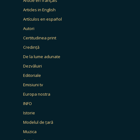
Article en français
Articles in English
Artículos en español
Autori
Certitudinea print
Credință
De la lume adunate
Dezvăluiri
Editoriale
Emisiuni tv
Europa nostra
INFO
Istorie
Modelul de țară
Muzica