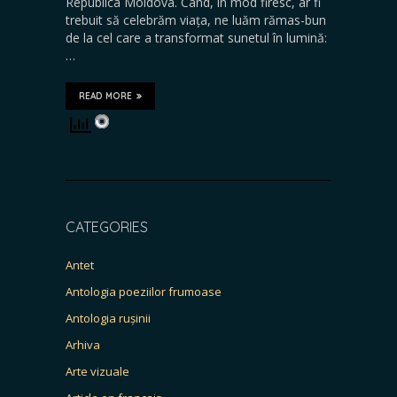
Republica Moldova. Când, în mod firesc, ar fi
trebuit să celebrăm viața, ne luăm rămas-bun
de la cel care a transformat sunetul în lumină:
…
READ MORE
CATEGORIES
Antet
Antologia poeziilor frumoase
Antologia rușinii
Arhiva
Arte vizuale