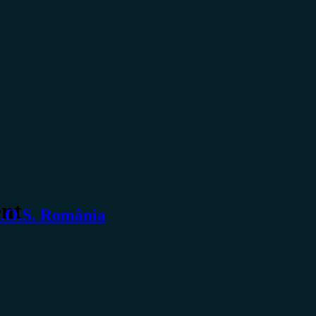
ent
S.O.S. România