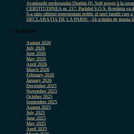
Avatarurile profesorului Dughin (I). Soft power à la russe
CERTITUDINEA nr. 217. Partidul S.O.S. România va da în 
S-a stins ultimul reprezentant politic al unei familii care
DECLARAȚIA DE LA PARIS: „Să scăpăm de tirania fal
Archives
August 2026
July 2026
June 2026
May 2026
April 2026
March 2026
February 2026
January 2026
December 2025
November 2025
October 2025
September 2025
August 2025
July 2025
June 2025
May 2025
April 2025