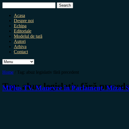
Search
for:
Acasa
Despre noi
Echipa
Editoriale
Modelul de țară
Autori
Arhiva
Contact
Home
/
Tag:
abuz legislativ fără precedent
Tag:
abuz legislativ fără preced
MPlus TV. Manevre în Parlament. Miza: 