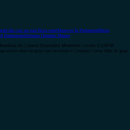
artid din care nu mai făcea parte
Manevre în Parlament
Miron
 Parlamentul
Senator Dumitru Manea
 România din Camera Deputaților Moderator: Ovidiu ZANFIR
dintr-un grup care nu exista o Cosmina Cerva: lider de grup