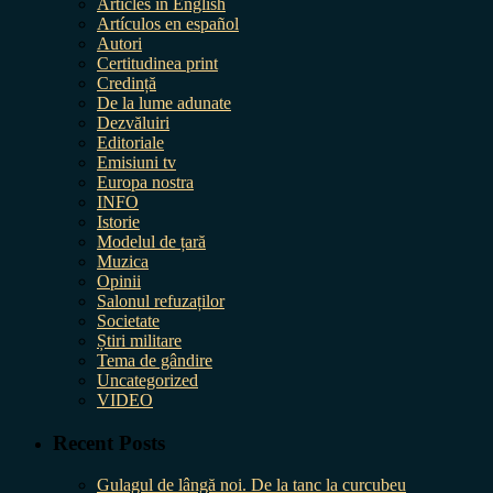
Articles in English
Artículos en español
Autori
Certitudinea print
Credință
De la lume adunate
Dezvăluiri
Editoriale
Emisiuni tv
Europa nostra
INFO
Istorie
Modelul de țară
Muzica
Opinii
Salonul refuzaților
Societate
Știri militare
Tema de gândire
Uncategorized
VIDEO
Recent Posts
Gulagul de lângă noi. De la tanc la curcubeu