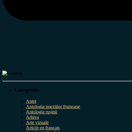
Categories
Antet
Antologia poeziilor frumoase
Antologia rușinii
Arhiva
Arte vizuale
Article en français