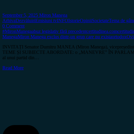
September 5, 2025
Miron Manega
Arhiva
Dezvăluiri
Emisiuni tv
INFO
Istorie
Opinii
Societate
Tema de gând
0 Comment
#MironManega
abuz legislativ fără precedent
certitudinea.com
certitudi
Manega
Miron Manega exclus dintr-un grup care nu exista
ortodox
Ovi
INVITAȚI Senator Dumitru MANEA (Miron Manega), vicepreședinte
TEME ȘI SUBIECTE ABORDATE: o „MANEVRE” ÎN PARLAMENT – MIZA
al unui partid din…
Read More