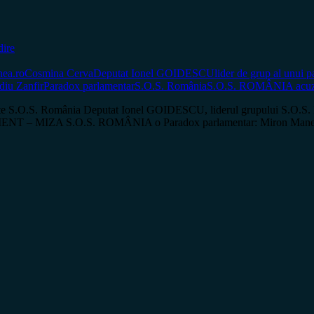
ire
nea.ro
Cosmina Cerva
Deputat Ionel GOIDESCU
lider de grup al unui p
diu Zanfir
Paradox parlamentar
S.O.S. România
S.O.S. ROMÂNIA acuză
 S.O.S. România Deputat Ionel GOIDESCU, liderul grupului S.O.S.
 S.O.S. ROMÂNIA o Paradox parlamentar: Miron Manega exclus 