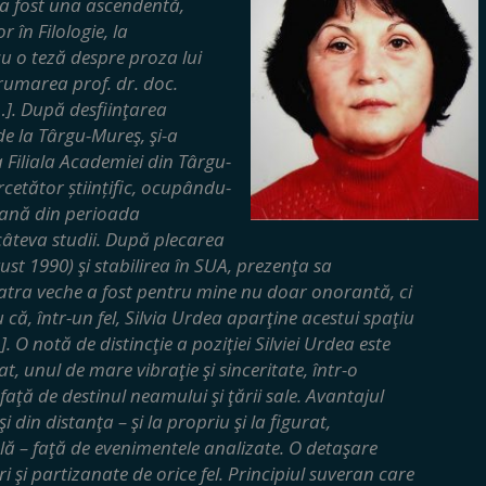
 a fost una ascendentă,
r în Filologie, la
cu o teză despre proza lui
umarea prof. dr. doc.
]. După desfiinţarea
de la Târgu-Mureş, şi-a
a Filiala Academiei din Târgu-
rcetător științific, ocupându-
eană din perioada
 câteva studii. După plecarea
ust 1990) şi stabilirea în SUA, prezenţa sa
 Vatra veche a fost pentru mine nu doar onorantă, ci
 că, într-un fel, Silvia Urdea aparţine acestui spaţiu
]. O notă de distincţie a poziţiei Silviei Urdea este
, unul de mare vibraţie şi sinceritate, într-o
ţă de destinul neamului şi ţării sale. Avantajul
şi din distanţa – şi la propriu şi la figurat,
lă – faţă de evenimentele analizate. O detaşare
 şi partizanate de orice fel. Principiul suveran care