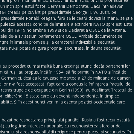
nu a promis lui Mihail Gorbaciov nimic în scris, privind promisiunea
n inch spre estul fostei Germanii Democrate. Dacă într-adevăr
 să-i creadă pe cuvânt pe președintele George H. W. Bush, pe
 președintele Ronald Reagan, fără să le ceară dovezi la mână, se știe
pulează această condiție de limitare a extinderii NATO spre est. Este
bul din 18-19 noiembrie 1999 și de Declarația OSCE de la Astana,
ia celei de-a 17 sesiuni parlamentare OSCE. Ambele documente se
e în limitele promise și la caracterul indivizibil al securității
ară nu-și poate asigura propria-i securitate, în dauna securității
ii au procedat cu mai multă bună credință atunci decât partenerii lor
m că rușii au propus, încă în 1954, să fie primiți în NATO și încă de
ea Germaniei, deși ea le cauzase moartea a 27 de milioane de oameni
ea lor n-a fost acceptată, fapt care a condus la înființarea Pactului de
 retras trupele de ocupație din Berlin (1990), au desființat Tratatul de
lor, eliberând 15 state care au devenit independente, în timp ce
abilite. Și în acest punct venim la esența poziției occidentale care
 bazat pe respectarea principiului parității: Rusia a fost recunoscută
ă) cu legitime interese naționale, cu recunoașterea sferelor de
onismului și a responsabilității reciproce pentru pacea și securitatea în