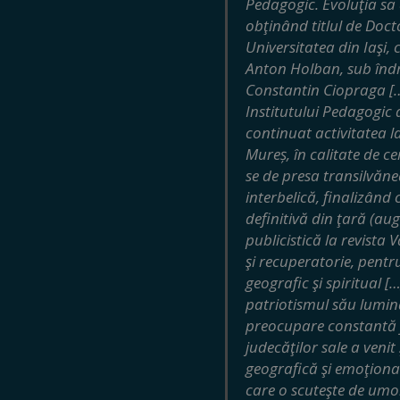
Pedagogic. Evoluţia sa
obţinând titlul de Docto
Universitatea din Iaşi, 
Anton Holban, sub îndr
Constantin Ciopraga […
Institutului Pedagogic 
continuat activitatea l
Mureș, în calitate de ce
se de presa transilvăn
interbelică, finalizând
definitivă din ţară (aug
publicistică la revista
şi recuperatorie, pentru
geografic şi spiritual […
patriotismul său luminat
preocupare constantă fa
judecăţilor sale a venit 
geografică şi emoţiona
care o scuteşte de umori