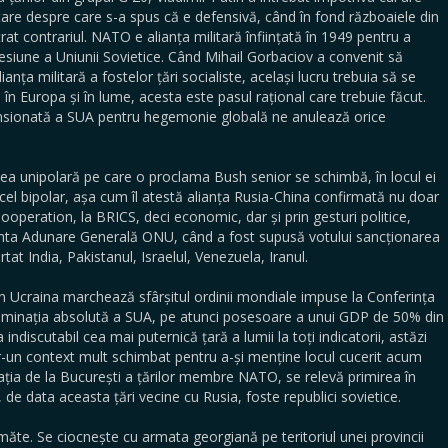
tare despre care s-a spus că e defensivă, când în fond războaiele din
at contrariul. NATO e alianța militară înființată în 1949 pentru a
siune a Uniunii Sovietice. Când Mihail Gorbaciov a convenit să
ianța militară a fostelor țări socialiste, același lucru trebuia să se
 Europa și în lume, acesta este pasul rațional care trebuie făcut.
tensionată a SUA pentru hegemonie globală ne anulează orice
ea unipolară pe care o proclama Bush senior se schimbă, în locul ei
l bipolar, așa cum îl atestă alianța Rusia-China confirmată nu doar
Cooperation, la BRICS, deci economic, dar și prin gesturi politice,
ecenta Adunare Generală ONU, când a fost supusă votului sancționarea
tat India, Pakistanul, Israelul, Venezuela, Iranul.
n Ucraina marchează sfârșitul ordinii mondiale impuse la Conferința
 dominația absolută a SUA, pe atunci posesoare a unui GDP de 50% din
ndiscutabil cea mai puternică țară a lumii la toți indicatorii, astăzi
tr-un context mult schimbat pentru a-și menține locul cucerit acum
arația de la București a țărilor membre NATO, se relevă primirea în
ă, de data aceasta țări vecine cu Rusia, foste republici sovietice.
măte. Se ciocnește cu armata georgiană pe teritoriul unei provincii