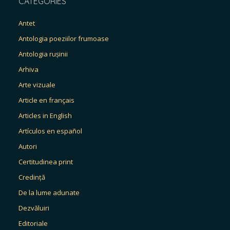
CATEGORIES
Antet
Antologia poeziilor frumoase
Antologia rușinii
Arhiva
Arte vizuale
Article en français
Articles in English
Artículos en español
Autori
Certitudinea print
Credință
De la lume adunate
Dezvăluiri
Editoriale