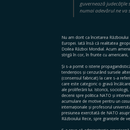
guvernează judecăţile s
numai adevărul ne va s
Nu am dorit ca încetarea Războiului
Europei. Iată însă că realitatea geo
Doilea Război Mondial. Acum amenința
strigă în cor, în frunte cu americanii
Și s-a pornit o isterie propagandist
tendențios și cenzurând sursele alte
(consensul fabricat) la care s-a refe
care este categoric o gravă încălcare
ale proliferării lui. Istoricii, sociolo
decenii spre politica NATO și interve
acumulare de motive pentru un
casu
internaționale și profesorul universi
presiunea exercitată de NATO asupra
Războiului Rece, spre granițele de ve