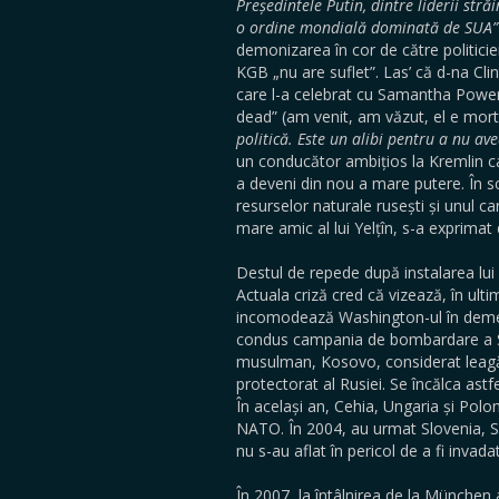
Președintele Putin, dintre liderii stră
o ordine mondială dominată de SUA”
demonizarea în cor de către politicie
KGB „nu are suflet”. Las’ că d-na Cli
care l-a celebrat cu Samantha Power
dead” (am venit, am văzut, el e mort
politică. Este un alibi pentru a nu av
un conducător ambițios la Kremlin ca
a deveni din nou a mare putere. În s
resurselor naturale rusești și unul ca
mare amic al lui Yelțîn, s-a exprimat
Destul de repede după instalarea lui 
Actuala criză cred că vizează, în ultim
incomodează Washington-ul în demer
condus campania de bombardare a Serb
musulman, Kosovo, considerat leagănul
protectorat al Rusiei. Se încălca astf
În același an, Cehia, Ungaria și Polo
NATO. În 2004, au urmat Slovenia, Sl
nu s-au aflat în pericol de a fi inva
În 2007, la întâlnirea de la München a