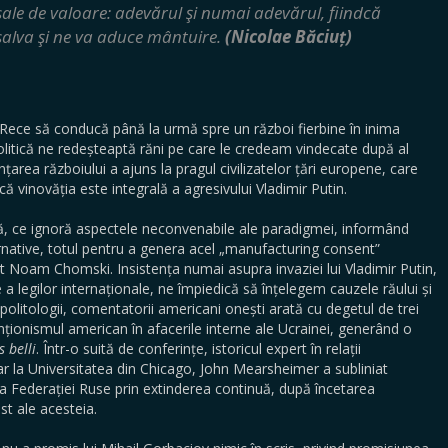
ale de valoare: adevărul şi numai adevărul, fiindcă
alva şi ne va aduce mântuire.
(Nicolae Băciuț)
 Rece să conducă până la urmă spre un război fierbine în inima
politică ne redeșteaptă răni pe care le credeam vindecate după al
rea războiului a ajuns la pragul civilizatelor țări europene, care
, că vinovăția este integrală a agresivului Vladimir Putin.
ică, ce ignoră aspectele neconvenabile ale paradigmei, informând
rnative, totul pentru a genera acel „manufacturing consent”
rit Noam Chomski. Insistența numai asupra invaziei lui Vladimir Putin,
 a legilor internaționale, ne împiedică să înțelegem cauzele răului și
gii, politologii, comentatorii americani onești arată cu degetul de trei
nționismul american în afacerile interne ale Ucrainei, generând o
s belli
. Într-o suită de conferințe, istoricul expert în relații
tar la Universitatea din Chicago, John Mearsheimer a subliniat
 Federației Ruse prin extinderea continuă, după încetarea
st ale acesteia.