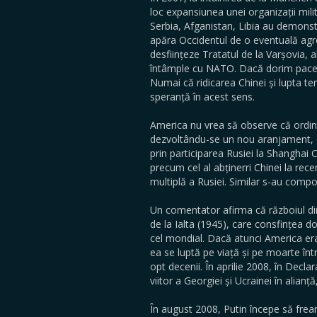
loc expansiunea unei organizații mili
Serbia, Afganistan, Libia au demonstr
apăra Occidentul de o eventuală agre
desființeze Tratatul de la Varșovia, al
întâmple cu NATO. Dacă dorim pace în
Numai că ridicarea Chinei și lupta 
speranță în acest sens.
America nu vrea să observe că ordin
dezvoltându-se un nou aranjament, ce
prin participarea Rusiei la Shanghai 
precum cel al abținerri Chinei la r
multiplă a Rusiei. Similar s-au compor
Un comentator afirma că războiul di
de la Ialta (1945), care consfințea
cel mondial. Dacă atunci America era i
ea se luptă pe viață și pe moarte în
opt decenii. În aprilie 2008, în Decl
viitor a Georgiei și Ucrainei în alianț
În august 2008, Putin începe să frea