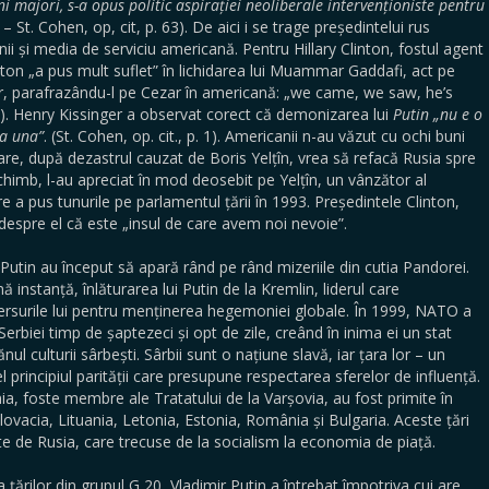
ini majori, s-a opus politic aspirației neoliberale intervenționiste pentru
– St. Cohen, op, cit, p. 63). De aici i se trage președintelui rus
nii și media de serviciu americană. Pentru Hillary Clinton, fostul agent
nton „a pus mult suflet” în lichidarea lui Muammar Gaddafi, act pe
, parafrazându-l pe Cezar în americană: „we came, we saw, he’s
). Henry Kissinger a observat corect că demonizarea lui
Putin „nu e o
ea una”
. (St. Cohen, op. cit., p. 1). Americanii n-au văzut cu ochi buni
re, după dezastrul cauzat de Boris Yelțîn, vrea să refacă Rusia spre
chimb, l-au apreciat în mod deosebit pe Yelțîn, un vânzător al
re a pus tunurile pe parlamentul țării în 1993. Președintele Clinton,
 despre el că este „insul de care avem noi nevoie”.
Putin au început să apară rând pe rând mizeriile din cutia Pandorei.
ă instanță, înlăturarea lui Putin de la Kremlin, liderul care
surile lui pentru menținerea hegemoniei globale. În 1999, NATO a
iei timp de șaptezeci și opt de zile, creând în inima ei un stat
 culturii sârbești. Sârbii sunt o națiune slavă, iar țara lor – un
el principiul parității care presupune respectarea sferelor de influență.
nia, foste membre ale Tratatului de la Varșovia, au fost primite în
ovacia, Lituania, Letonia, Estonia, România și Bulgaria. Aceste țări
date de Rusia, care trecuse de la socialism la economia de piață.
 țărilor din grupul G 20, Vladimir Putin a întrebat împotriva cui are