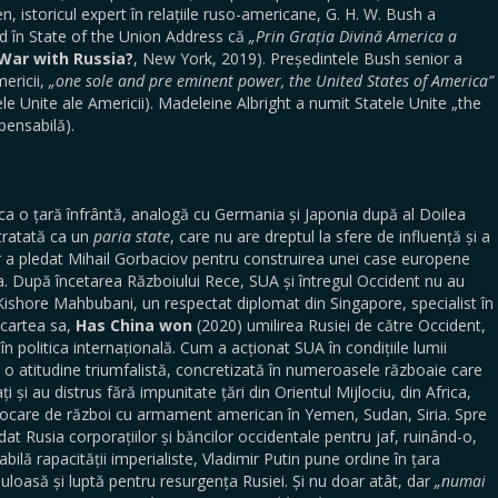
 istoricul expert în relațiile ruso-americane, G. H. W. Bush a
ând în State of the Union Address că
„Prin Grația Divină America a
War with Russia?
, New York, 2019). Președintele Bush senior a
ericii,
„one sole and pre eminent power, the United States of America”
e Unite ale Americii). Madeleine Albright a numit Statele Unite „the
pensabilă).
ca o țară înfrântă, analogă cu Germania și Japonia după al Doilea
 tratată ca un
paria state
, care nu are dreptul la sfere de influență și a
adar a pledat Mihail Gorbaciov pentru construirea unei case europene
ia. După încetarea Războiului Rece, SUA și întregul Occident nu au
ishore Mahbubani, un respectat diplomat din Singapore, specialist în
 cartea sa,
Has China won
(2020) umilirea Rusiei de către Occident,
 politica internațională. Cum a acționat SUA în condițiile lumii
 o atitudine triumfalistă, concretizată în numeroasele războaie care
și au distrus fără impunitate țări din Orientul Mijlociu, din Africa,
 focare de război cu armament american în Yemen, Sudan, Siria. Spre
dat Rusia corporațiilor și băncilor occidentale pentru jaf, ruinând-o,
ilă rapacității imperialiste, Vladimir Putin pune ordine în țara
uloasă și luptă pentru resurgența Rusiei. Și nu doar atât, dar
„numai