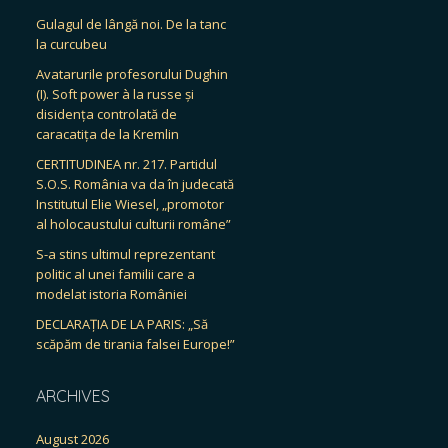
Gulagul de lângă noi. De la tanc
la curcubeu
Avatarurile profesorului Dughin
(I). Soft power à la russe și
disidența controlată de
caracatița de la Kremlin
CERTITUDINEA nr. 217. Partidul
S.O.S. România va da în judecată
Institutul Elie Wiesel, „promotor
al holocaustului culturii române”
S-a stins ultimul reprezentant
politic al unei familii care a
modelat istoria României
DECLARAȚIA DE LA PARIS: „Să
scăpăm de tirania falsei Europe!”
ARCHIVES
August 2026