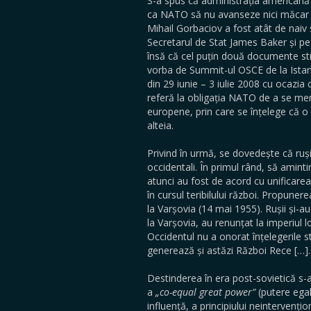
S-a spus că administrația americană 
ca NATO să nu avanseze nici măcar u
Mihail Gorbaciov a fost atât de naiv
Secretarul de Stat James Baker și pe
însă că cel puțin două documente sti
vorba de Summit-ul OSCE de la Istan
din 29 iunie – 3 iulie 2008 cu ocaz
referă la obligația NATO de a se mențin
europene, prin care se înțelege că o ț
alteia.
Privind în urmă, se dovedește că ruș
occidentali. În primul rând, să aminti
atunci au fost de acord cu unificar
în cursul teribilului război. Propuner
la Varșovia (14 mai 1955). Rușii și-au
la Varșovia, au renunțat la imperiul 
Occidentul nu a onorat înțelegerile st
generează și astăzi Război Rece […].
Destinderea în era post-sovietică s-a
a
„co-equal great power”
(putere egal
influență, a principiului neintervenți