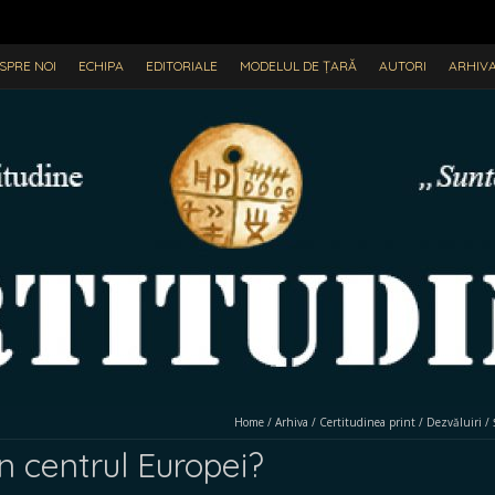
SPRE NOI
ECHIPA
EDITORIALE
MODELUL DE ȚARĂ
AUTORI
ARHIV
Home
/
Arhiva
/
Certitudinea print
/
Dezvăluiri
/
în centrul Europei?