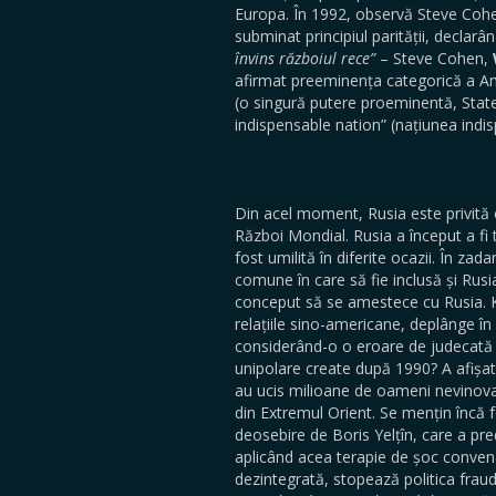
Europa. În 1992, observă Steve Cohen,
subminat principiul parității, declar
învins războiul rece”
– Steve Cohen,
afirmat preeminența categorică a Am
(o singură putere proeminentă, Statel
indispensable nation” (națiunea indis
Din acel moment, Rusia este privită 
Război Mondial. Rusia a început a fi
fost umilită în diferite ocazii. În z
comune în care să fie inclusă și Rus
conceput să se amestece cu Rusia. K
relațiile sino-americane, deplânge în
considerând-o o eroare de judecată în
unipolare create după 1990? A afișat
au ucis milioane de oameni nevinovați 
din Extremul Orient. Se mențin încă
deosebire de Boris Yelțîn, care a pre
aplicând acea terapie de șoc convenab
dezintegrată, stopează politica fraud