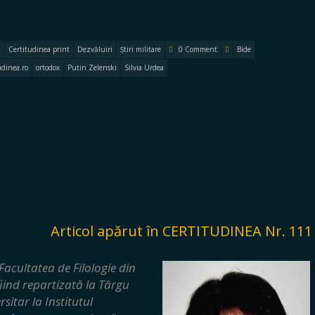
a
Certitudinea print
Dezvăluiri
Știri militare
0 Comment
Bide
udinea.ro
ortodox
Putin Zelenski
Silvia Urdea
Articol apărut în CERTITUDINEA Nr. 111
Facultatea de Filologie din
iind repartizată la Târgu
sitar la Institutul