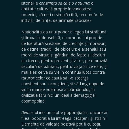
istoriei; e
conștiința sa că e o națiune
; o
entitate culturală proprie în varietatea
omenirii, că nu-i o simplă cifră, un număr de
indivizi, de ființe, de animale «sociale».
Naționalitatea unui popor e legea lui străbună
și limba lui deosebită; e comoara lui proprie
de literatură și istorie, de credințe și moravuri;
de datine, tradiții, de obiceiuri; e arsenalul său
moral de virtuți și gânduri, de fapte și idealuri
din trecut, pentru prezent și viitor, pe o brazdă
seculară de pământ; pentru viața lui ce este, și
mai ales ce va să vie în continuă luptă contra
tuturor
celor ce caută să i-o șteargă,
conștient sau inconștient, și să-l îngroape de
viu în marele «demos» al pământului, în
civilizația fără nici un ideal a demagogiei
cosmopolite.
Demos
-ul într-un stat e poporația lui, oricare ar
fi ea, poporația lui întreagă: cetățenii și străinii.
Elemente de valoare pozitivă pot fi cu toții.