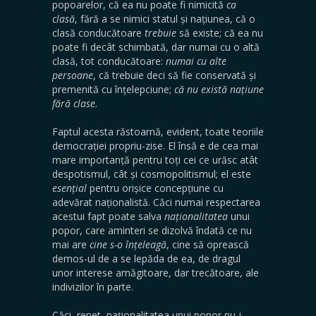
popoarelor, că ea nu poate fi nimicită
ca
clasă
, fără a se nimici statul și națiunea, că o
clasă conducătoare
trebuie
să existe; că ea nu
poate fi decât schimbată, dar numai cu o altă
clasă, tot conducătoare:
numai cu alte
persoane
, că trebuie deci să fie conservată și
premenită cu înțelepciune;
că nu există națiune
fără clase.
Faptul acesta răstoarnă, evident, toate teoriile
democrației propriu-zise. El însă e de cea mai
mare importanță pentru toți cei ce urăsc atât
despotismul, cât și cosmopolitismul; el este
esențial
pentru orișice concepțiune cu
adevărat naționalistă. Căci numai respectarea
acestui fapt poate salva
naționalitatea
unui
popor, care aminteri se dizolvă îndată ce nu
mai are
cine s-o înțeleagă
, cine să oprească
demos-ul de a se lepăda de ea, de dragul
unor interese amăgitoare, dar trecătoare, ale
indivizilor în parte.
Căci, repet, naționalitatea unui popor nu-i