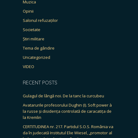
Muzica
Opinii
Salonul refuzaților
Societate
Știri militare
Tema de gândire
Uncategorized
VIDEO
RECENT POSTS
Gulagul de lângă noi. De la tanc la curcubeu
Avatarurile profesorului Dughin (I). Soft power à
la russe și disidența controlată de caracatița de
la Kremlin
CERTITUDINEA nr. 217. Partidul S.O.S. România va
da în judecată Institutul Elie Wiesel, „promotor al