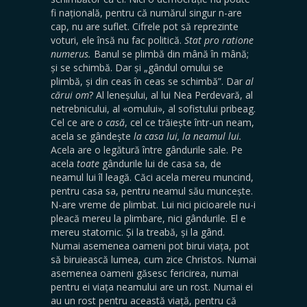
fi națională, pentru că numărul singur n-are
cap, nu are suflet. Cifrele pot să reprezinte
voturi, ele însă nu fac politică.
Stat pro ratione
numerus.
Banul se plimbă din mână în mână;
și se schimbă. Dar și „gândul omului se
plimbă, și din ceas în ceas se schimbă”. Dar
al
cărui om
? Al leneșului, al lui Nea Perdevară, al
netrebnicului, al «omului», al sofistului pribeag.
Cel ce are
o casă
, cel ce trăiește într-un neam,
acela se gândește
la casa lui, la neamul lui.
Acela are o legătură între gândurile sale. Pe
acela
toate
gândurile lui de casa sa, de
neamul lui îl leagă. Căci acela mereu muncind,
pentru casa sa, pentru neamul său muncește.
N-are vreme de plimbat. Lui nici picioarele nu-i
pleacă mereu la plimbare, nici gândurile. El e
mereu statornic. Și la treabă, și la gând.
Numai asemenea oameni pot birui viața, pot
să biruiească lumea, cum zice Christos. Numai
asemenea oameni găsesc fericirea, numai
pentru ei viața neamului are un rost. Numai ei
au un rost pentru această viață, pentru că