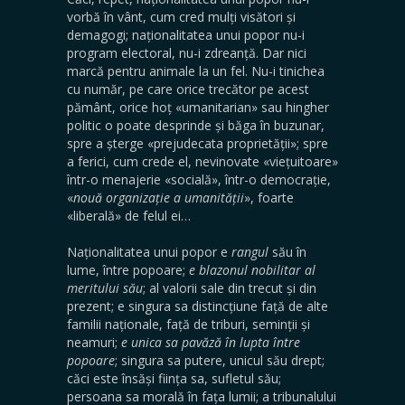
vorbă în vânt, cum cred mulți visători și
demagogi; naționalitatea unui popor nu-i
program electoral, nu-i zdreanță. Dar nici
marcă pentru animale la un fel. Nu-i tinichea
cu număr, pe care orice trecător pe acest
pământ, orice hoț «umanitarian» sau hingher
politic o poate desprinde și băga în buzunar,
spre a șterge «prejudecata proprietății»; spre
a ferici, cum crede el, nevinovate «viețuitoare»
într-o menajerie «socială», într-o democrație,
«
nouă organizație a umanității
», foarte
«liberală» de felul ei…
Naționalitatea unui popor e
rangul
său în
lume, între popoare;
e blazonul nobilitar al
meritului său
; al valorii sale din trecut și din
prezent; e singura sa distincțiune față de alte
familii naționale, față de triburi, seminții și
neamuri;
e unica sa pavăză în lupta între
popoare
; singura sa putere, unicul său drept;
căci este însăși ființa sa, sufletul său;
persoana sa morală în fața lumii; a tribunalului