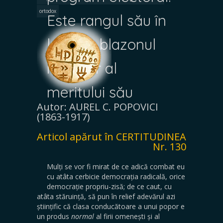
ortodox
Este rangul său în
lume, e blazonul
nobilitar al
meritului său
Autor: AUREL C. POPOVICI
(1863-1917)
Articol apărut în CERTITUDINEA
Nr. 130
Mulți se vor fi mirat de ce adică combat eu
cu atâta cerbicie democrația radicală, orice
democrație propriu-zisă; de ce caut, cu
atâta stăruință, să pun în relief adevărul azi
științific că clasa conducătoare a unui popor e
un produs
normal
al firii omenești și al