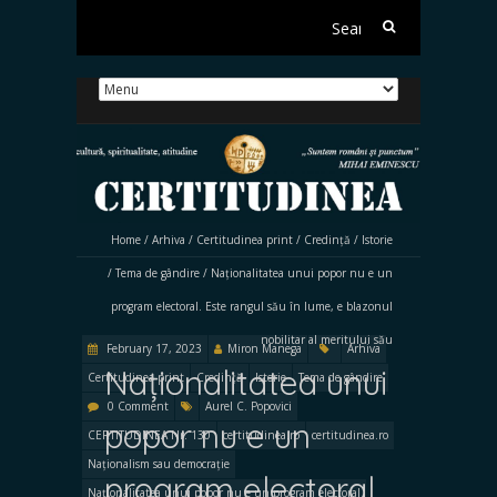
Search
for:
Home
/
Arhiva
/
Certitudinea print
/
Credință
/
Istorie
/
Tema de gândire
/
Naționalitatea unui popor nu e un
program electoral. Este rangul său în lume, e blazonul
nobilitar al meritului său
February 17, 2023
Miron Manega
Arhiva
Naționalitatea unui
Certitudinea print
Credință
Istorie
Tema de gândire
0 Comment
Aurel C. Popovici
popor nu e un
CERTITUDINEA Nr. 130
certitudinea.ro
certitudinea.ro
Naționalism sau democrație
program electoral.
Naționalitatea unui popor nu e un program electoral