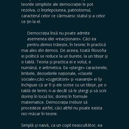
teoriile simpliste ale democrației le pot
rezolva, ci înțelepciunea, patriotismul,
caracterul celor ce cârmuiesc statul și a celor
ce țin la el.
Democrația însă nu poate admite
asemenea idei «reacționare». Căci ea
pentru
demos
trăiește, în teorie; în practică
mai ales
din
demos. De aceea, toată filosofia
ei politică se reduce la un burete, la un tibișir și
o tablă. Teoria și practica ei e votul, e
numărul, e aritmetica. Ea «șterge» caracterele,
limbele, deosebirile naționale, «clasele
sociale»;căci «cugetătorii» și «savanții» ei își
închipuie că ar fi și ele scrise cu un tibișir, pe o
tablă de lemn; n-ai decât să le ștergi și să scrii
dorinți în locul lor, dorinți în formule
matematice. Democrația
trebuie
să
procedeze astfel, căci altfel nu poate exista
nici măcar în teorie.
Simplă și naivă, ca un copil neascultător, ea