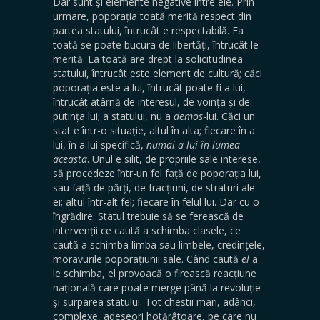
Dar sunt și elemente negative între ele. Prin
urmare, poporația toată merită respect din
partea statului, întrucât e respectabilă. Ea
toată se poate bucura de libertăți, întrucât le
merită. Ea toată are drept la solicitudinea
statului, întrucât este element de cultură; căci
poporația este a lui, întrucât poate fi a lui,
întrucât atârnă de interesul, de voința și de
putința lui; a statului, nu a
demos
-lui. Căci un
stat e într-o situație, altul în alta; fiecare în a
lui, în a lui specifică,
numai a lui în lumea
aceasta
. Unul e silit, de propriile sale interese,
să procedeze într-un fel față de poporația lui,
sau față de părți, de fracțiuni, de straturi ale
ei; altul într-alt fel; fiecare în felul lui. Dar cu o
îngrădire. Statul trebuie să se ferească de
intervenții ce caută a schimba clasele, ce
caută a schimba limba sau limbele, credințele,
moravurile poporațiunii sale. Când caută
el
a
le schimba, el provoacă o firească reacțiune
națională care poate merge până la revoluție
și surparea statului. Tot chestii mari, adânci,
complexe, adeseori hotărâtoare, pe care nu