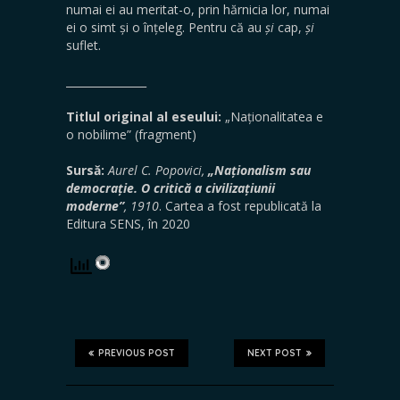
numai ei au meritat-o, prin hărnicia lor, numai
ei o simt și o înțeleg. Pentru că au
și
cap,
și
suflet.
_______________
Titlul original al eseului:
„Naționalitatea e
o nobilime” (fragment)
Sursă:
Aurel C. Popovici,
„Naționalism sau
democrație. O critică a civilizațiunii
moderne”
, 1910
. Cartea a fost republicată la
Editura SENS, în 2020
PREVIOUS POST
NEXT POST