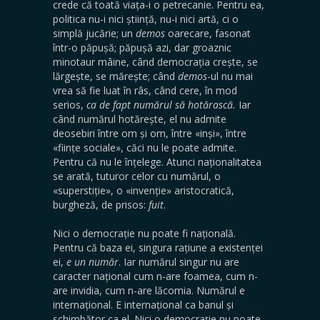
crede că toată viața-i o petrecanie. Pentru ea,
politica nu-i nici știință, nu-i nici artă, ci o
simplă jucărie; un
demos
oarecare, fasonat
într-o păpușă; păpușă azi, dar groaznic
minotaur mâine, când democrația crește, se
lărgește, se mărește; când
demos
-ul nu mai
vrea să fie luat în râs, când cere, în mod
serios,
ca de fapt numărul să hotărască.
Iar
când numărul hotărește, el nu admite
deosebiri între om și om, între «inși», între
«ființe sociale», căci nu le poate admite.
Pentru că nu le înțelege. Atunci naționalitatea
se arată, tuturor celor cu numărul, o
«superstiție», o «invenție» aristocratică,
burgheză, de prisos:
fuit
.
Nici o democrație nu poate fi națională.
Pentru că baza ei, singura rațiune a existenței
ei,
e un număr
. Iar numărul singur nu are
caracter național cum n-are foamea, cum n-
are invidia, cum n-are lăcomia. Numărul e
internațional. E internațional ca banul și
schimbător ca el. Nici o democrație nu poate