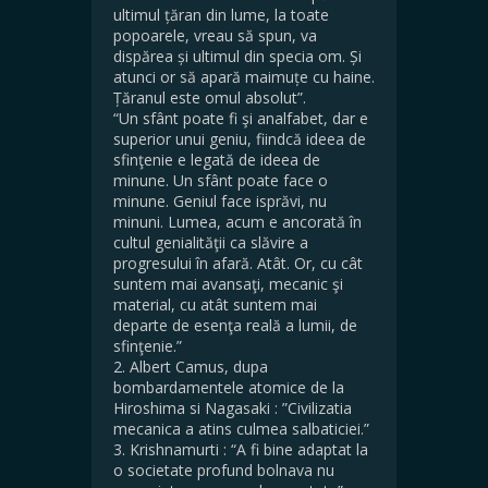
ultimul țăran din lume, la toate
popoarele, vreau să spun, va
dispărea și ultimul din specia om. Și
atunci or să apară maimuțe cu haine.
Țăranul este omul absolut”.
“Un sfânt poate fi şi analfabet, dar e
superior unui geniu, fiindcă ideea de
sfinţenie e legată de ideea de
minune. Un sfânt poate face o
minune. Geniul face isprăvi, nu
minuni. Lumea, acum e ancorată în
cultul genialităţii ca slăvire a
progresului în afară. Atât. Or, cu cât
suntem mai avansaţi, mecanic şi
material, cu atât suntem mai
departe de esenţa reală a lumii, de
sfinţenie.”
2. Albert Camus, dupa
bombardamentele atomice de la
Hiroshima si Nagasaki : ”Civilizatia
mecanica a atins culmea salbaticiei.”
3. Krishnamurti : “A fi bine adaptat la
o societate profund bolnava nu