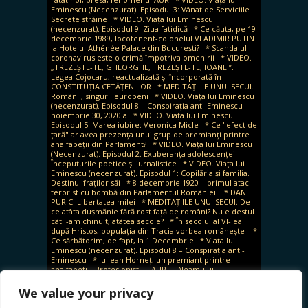
Eminescu (Necenzurat). Episodul 3: Vânat de Serviciile
Secrete străine
* VIDEO. Viața lui Eminescu
(necenzurat). Episodul 9. Ziua fatidică
* Ce căuta, pe 19
decembrie 1989, locotenent-colonelul VLADIMIR PUTIN
la Hotelul Athénée Palace din București?
* Scandalul
coronavirus este o crimă împotriva omenirii
* VIDEO.
„TREZEȘTE-TE, GHEORGHE, TREZEȘTE-TE, IOANE!”.
Legea Cojocaru, reactualizată și încorporată în
CONSTITUȚIA CETĂȚENILOR
* MEDITAȚIILE UNUI SECUI.
Românii, singurii europeni
* VIDEO. Viața lui Eminescu
(necenzurat). Episodul 8 – Conspirația anti-Eminescu
noiembrie 30, 2020 a
* VIDEO. Viața lui Eminescu.
Episodul 5. Marea iubire: Veronica Micle
* Ce "efect de
țară" ar avea prezența unui grup de premianți printre
analfabeții din Parlament?
* VIDEO. Viața lui Eminescu
(Necenzurat). Episodul 2. Exuberanța adolescenței.
Începuturile poetice și jurnalistice
* VIDEO. Viața lui
Eminescu (necenzurat). Episodul 1: Copilăria și familia.
Destinul fraților săi
* 8 decembrie 1920 – primul atac
terorist cu bombă din Parlamentul României
* DAN
PURIC. Libertatea milei
* MEDITAȚIILE UNUI SECUI. De
ce atâta dușmănie fără rost față de români? Nu e destul
cât i-am chinuit, atâtea secole?
* În secolul al VI-lea
după Hristos, populația din Tracia vorbea românește
*
Ce sărbătorim, de fapt, la 1 Decembrie
* Viața lui
Eminescu (necenzurat). Episodul 8 – Conspirația anti-
Eminescu
* Iuliean Horneț, un premiant printre
analfabeți. „Profesioniștii – AUR-ul Neamului
Românesc”
* Imposibila dreptate (II). Călăii în robe și
internaționala ticăloșilor
* Imposibila dreptate pentru
We value your privacy
victimele genocidului comunist și neocomunist (I)
*
Superioritatea civilizației unui sat față de primitivismul