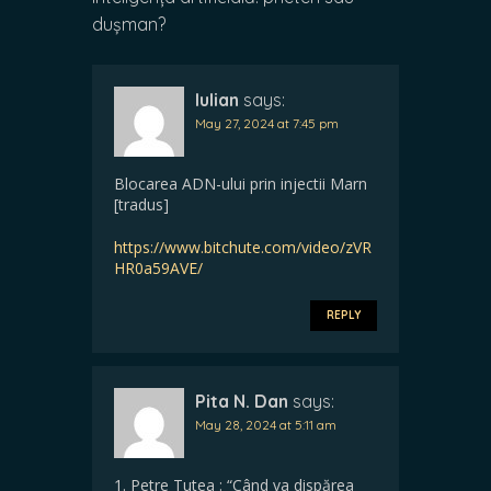
dușman?
Iulian
says:
May 27, 2024 at 7:45 pm
Blocarea ADN-ului prin injectii Marn
[tradus]
https://www.bitchute.com/video/zVR
HR0a59AVE/
REPLY
Pita N. Dan
says:
May 28, 2024 at 5:11 am
1. Petre Tutea : “Când va dispărea