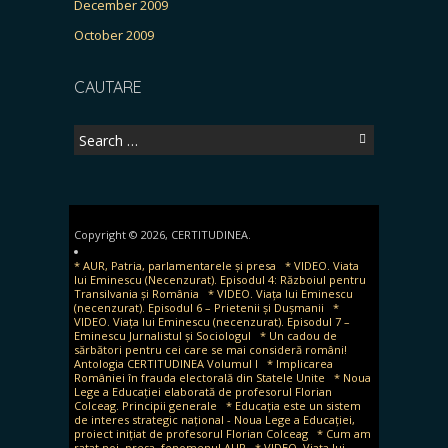
December 2009
October 2009
CAUTARE
Search
for:
Copyright © 2026, CERTITUDINEA.
* AUR, Patria, parlamentarele și presa
* VIDEO. Viata
lui Eminescu (Necenzurat). Episodul 4: Războiul pentru
Transilvania și România
* VIDEO. Viața lui Eminescu
(necenzurat). Episodul 6 – Prietenii și Dușmanii
*
VIDEO. Viața lui Eminescu (necenzurat). Episodul 7 –
Eminescu Jurnalistul și Sociologul
* Un cadou de
sărbători pentru cei care se mai consideră români!
Antologia CERTITUDINEA Volumul I
* Implicarea
României în frauda electorală din Statele Unite
* Noua
Lege a Educației elaborată de profesorul Florian
Colceag. Principii generale
* Educația este un sistem
de interes strategic național - Noua Lege a Educației,
proiect inițiat de profesorul Florian Colceag
* Cum am
ratat noi, presa, fenomenul AUR
* VIDEO. Viața lui