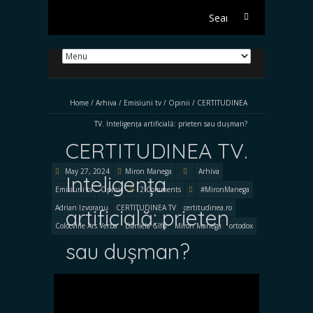
Search
for:
Home
/
Arhiva
/
Emisiuni tv
/
Opinii
/
CERTITUDINEA
TV. Inteligența artificială: prieten sau dușman?
CERTITUDINEA TV.
May 27, 2024
Miron Manega
Arhiva
Inteligența
Emisiuni tv
Opinii
2 Comments
#MironManega
Adrian Izvoranu
CERTITUDINEA TV
certitudinea.ro
artificială: prieten
Colocviile Ars Verba
Daniela Gîfu
Miron Manega
ortodox
sau dușman?