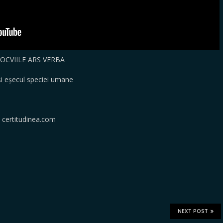
COLOCVIILE ARS VERBA
 și eșecul speciei umane
 certitudinea.com
NEXT POST