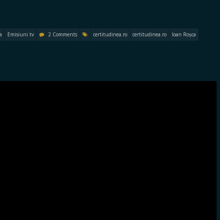
a
Emisiuni tv
2 Comments
certitudinea.ro
certitudinea.ro
Ioan Roșca