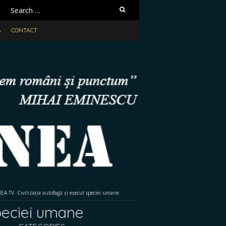
Search
for:
A
CONTACT
 TV. Civilizația autofagă și eșecul speciei umane
peciei umane