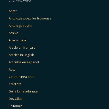
CATEGORIES
Antet
Antologia poeziilor frumoase
Antologia rușinii
Arhiva
Arte vizuale
Article en français
Articles in English
Artículos en español
Autori
Certitudinea print
Credință
De la lume adunate
Dezvăluiri
Editoriale