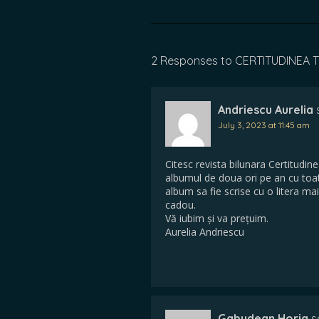
2 Responses to CERTITUDINEA TV.
Andriescu Aurelia
July 3, 2023 at 11:45 am
Citesc revista bilunara Certitudi
albumul de doua ori pe an cu toate
album sa fie scrise cu o litera ma
cadou.
Vă iubim și va prețuim.
Aurelia Andriescu
Gabudean Horia
s