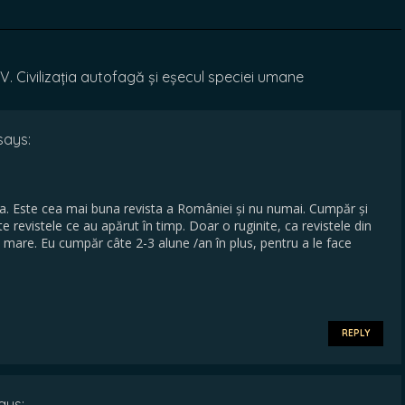
 Civilizația autofagă și eșecul speciei umane
says:
nea. Este cea mai buna revista a României și nu numai. Cumpăr și
 revistele ce au apărut în timp. Doar o ruginite, ca revistele din
i mare. Eu cumpăr câte 2-3 alune /an în plus, pentru a le face
REPLY
ays: