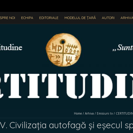
SPRE NOI
ECHIPA
EDITORIALE
MODELUL DE ȚARĂ
AUTORI
ARHIV
Home
/
Arhiva
/
Emisiuni tv
/
CERTITUDINEA
 Civilizația autofagă și eșecul s