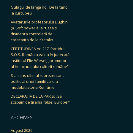
Gulagul de lângă noi. De la tanc
la curcubeu
Avatarurile profesorului Dughin
(I). Soft power à la russe și
disidența controlată de
caracatița de la Kremlin
CERTITUDINEA nr. 217. Partidul
S.O.S. România va da în judecată
Institutul Elie Wiesel, „promotor
al holocaustului culturii române”
S-a stins ultimul reprezentant
politic al unei familii care a
modelat istoria României
DECLARAȚIA DE LA PARIS: „Să
scăpăm de tirania falsei Europe!”
ARCHIVES
August 2026